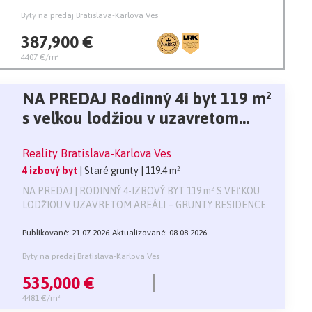
Byty na predaj Bratislava-Karlova Ves
387,900 €
4407 €/m²
NA PREDAJ Rodinný 4i byt 119 m²
s veľkou lodžiou v uzavretom
areáli
Reality Bratislava-Karlova Ves
4 izbový byt
| Staré grunty
| 119.4 m²
NA PREDAJ | RODINNÝ 4-IZBOVÝ BYT 119 m² S VEĽKOU
LODŽIOU V UZAVRETOM AREÁLI – GRUNTY RESIDENCE
Publikované: 21.07.2026
Aktualizované: 08.08.2026
Byty na predaj Bratislava-Karlova Ves
535,000 €
4481 €/m²