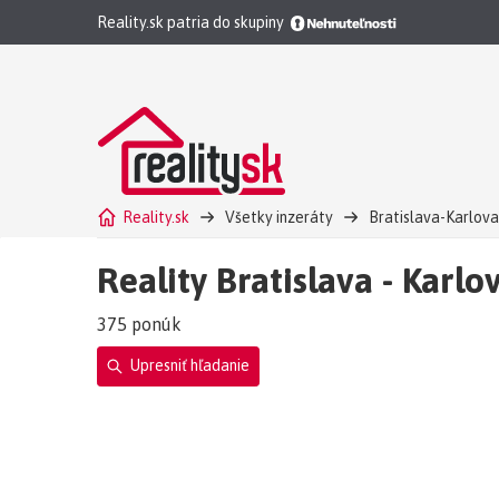
Reality.sk patria do skupiny
Reality.sk
Všetky inzeráty
Bratislava-Karlova
Reality Bratislava - Karlo
375 ponúk
Upresniť hľadanie