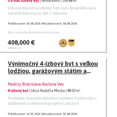
5 a viac izbový byt
| Novackého
| 104.88 m²
Výborná dispozícia veľkého 5 izb. bytu Novackého ulica,
začiatok Karlovej vsi. Byt v tehlovom
Publikované: 06.08.2026
Aktualizované: 06.08.2026
Byty na predaj Bratislava-Karlova Ves
408,000 €
3890 €/m²
Výnimočný 4-izbový byt s veľkou
lodžiou, garážovým státím a
pivnicou
Reality Bratislava-Karlova Ves
4 izbový byt
| Ulica Rudolfa Mocka
| 88.02 m²
Ponúkame na predaj výnimočný moderný 4-izbový byt v
obľúbenom rezidenčnom projekte Cubicon II,
Publikované: 13.05.2026
Aktualizované: 03.08.2026