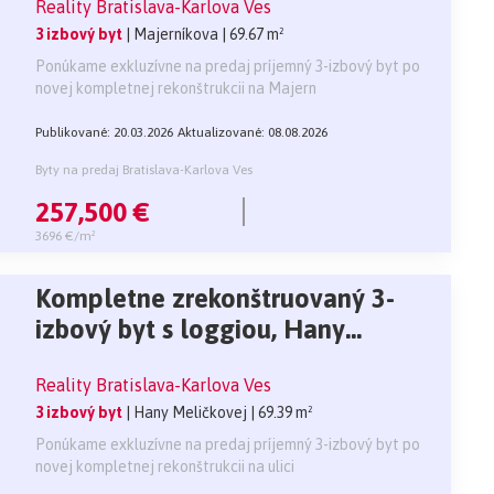
Reality Bratislava-Karlova Ves
3 izbový byt
| Majerníkova
| 69.67 m²
Ponúkame exkluzívne na predaj príjemný 3-izbový byt po
novej kompletnej rekonštrukcii na Majern
Publikované: 20.03.2026
Aktualizované: 08.08.2026
Byty na predaj Bratislava-Karlova Ves
257,500 €
3696 €/m²
Kompletne zrekonštruovaný 3-
izbový byt s loggiou, Hany
Meličkovej, Karlova Ves - BA IV.
Reality Bratislava-Karlova Ves
3 izbový byt
| Hany Meličkovej
| 69.39 m²
Ponúkame exkluzívne na predaj príjemný 3-izbový byt po
novej kompletnej rekonštrukcii na ulici