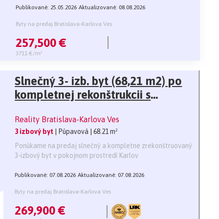
Publikované: 25.05.2026
Aktualizované: 08.08.2026
Byty na predaj Bratislava-Karlova Ves
257,500 €
3711 €/m²
Slnečný 3- izb. byt (68,21 m2) po
kompletnej rekonštrukcii s
panoramatickým výhľadom vo
Reality Bratislava-Karlova Ves
vyhľadávanej lokalite, ul.
3 izbový byt
| Púpavová
| 68.21 m²
Púpavová, Karlova Ves
Ponúkame na predaj slnečný a kompletne zrekonštruovaný
3-izbový byt v pokojnom prostredí Karlov
Publikované: 07.08.2026
Aktualizované: 07.08.2026
Byty na predaj Bratislava-Karlova Ves
269,900 €