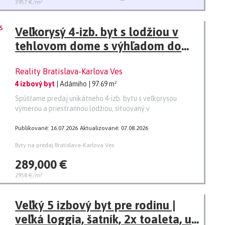
3957 €/m²
Veľkorysý 4-izb. byt s lodžiou v
tehlovom dome s výhľadom do
zelene
Reality Bratislava-Karlova Ves
4 izbový byt
| Adámiho
| 97.69 m²
Spúšťame predaj unikátneho 4-izb. bytu s veľkorysou
výmerou a priestrannou lodžiou, situovaný v
Publikované: 16.07.2026
Aktualizované: 07.08.2026
Byty na predaj Bratislava-Karlova Ves
289,000 €
2958 €/m²
Veľký 5 izbový byt pre rodinu |
veľká loggia, šatník, 2x toaleta, ul.