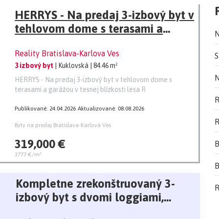
HERRYS - Na predaj 3-izbový byt v
tehlovom dome s terasami a
N
garážou v tesnej blízkosti lesa
Reality Bratislava-Karlova Ves
S
3 izbový byt
| Kuklovská
| 84.46 m²
N
HERRYS - Na predaj 3-izbový byt v tehlovom dome s
terasami a garážou v tesnej blízkosti lesa R
R
Publikované: 24.04.2026
Aktualizované: 08.08.2026
R
Byty na predaj Bratislava-Karlova Ves
319,000 €
B
3777 €/m²
B
Kompletne zrekonštruovaný 3-
R
izbový byt s dvomi loggiami,
Majerníkova, Karlova Ves - BA IV.