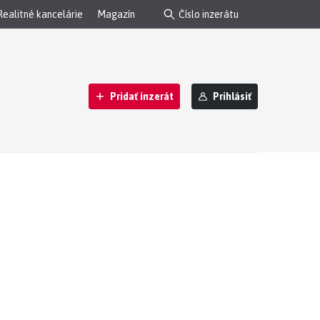
Realitné kancelárie
Magazín
Pridať inzerát
Prihlásiť