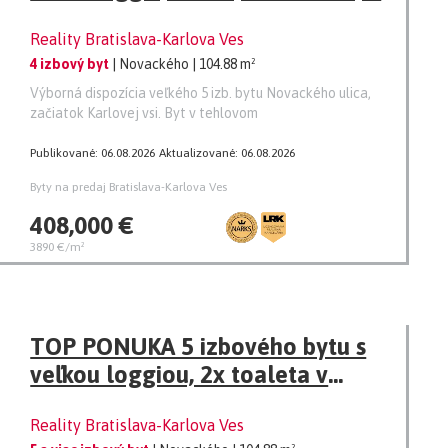
Nováckeho
Reality Bratislava-Karlova Ves
4 izbový byt
| Novackého
| 104.88 m²
Výborná dispozícia veľkého 5 izb. bytu Novackého ulica,
začiatok Karlovej vsi. Byt v tehlovom
Publikované: 06.08.2026
Aktualizované: 06.08.2026
Byty na predaj Bratislava-Karlova Ves
408,000 €
3890 €/m²
TOP PONUKA 5 izbového bytu s
veľkou loggiou, 2x toaleta v
tehlovom dome
Reality Bratislava-Karlova Ves