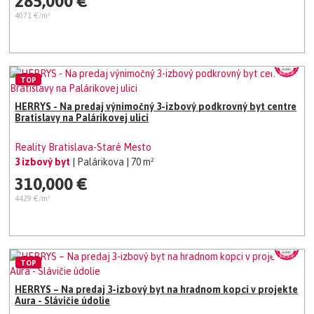
285,000 €
4071 €/m²
TOP
HERRYS - Na predaj výnimočný 3-izbový podkrovný byt centre
Bratislavy na Palárikovej ulici
Reality Bratislava-Staré Mesto
3 izbový byt
| Palárikova
| 70 m²
310,000 €
4429 €/m²
TOP
HERRYS – Na predaj 3-izbový byt na hradnom kopci v projekte
Aura - Slávičie údolie