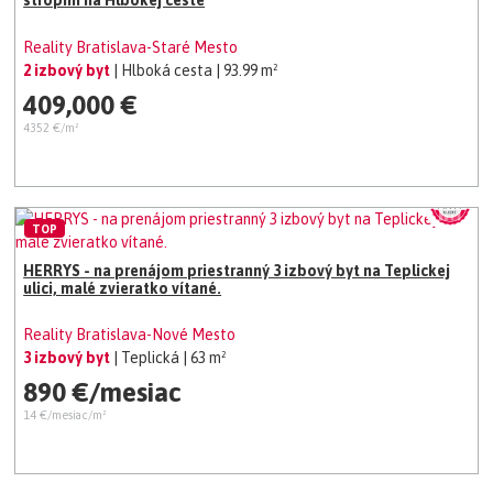
stropmi na Hlbokej ceste
Reality Bratislava-Staré Mesto
2 izbový byt
| Hlboká cesta
| 93.99 m²
409,000 €
4352 €/m²
TOP
HERRYS - na prenájom priestranný 3 izbový byt na Teplickej
ulici, malé zvieratko vítané.
Reality Bratislava-Nové Mesto
3 izbový byt
| Teplická
| 63 m²
890 €/mesiac
14 €/mesiac/m²