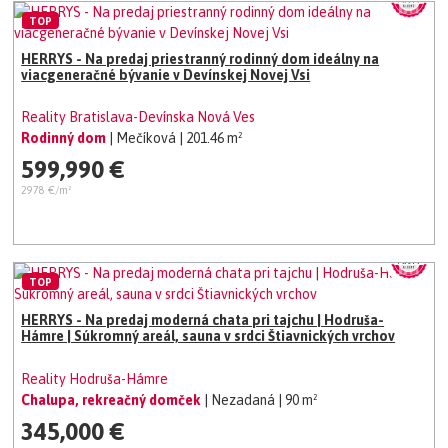
TOP
HERRYS - Na predaj priestranný rodinný dom ideálny na
viacgeneračné bývanie v Devínskej Novej Vsi
Reality Bratislava-Devínska Nová Ves
Rodinný dom
| Mečíková
| 201.46 m²
599,990 €
2978 €/m²
TOP
HERRYS - Na predaj moderná chata pri tajchu | Hodruša-
Hámre | Súkromný areál, sauna v srdci Štiavnických vrchov
Reality Hodruša-Hámre
Chalupa, rekreačný domček
| Nezadaná
| 90 m²
345,000 €