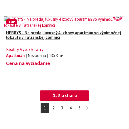
TOP
HERRYS - Na predaj luxusný 4 izbový apartmán vo výnimočnej
lokalite v Tatranskej Lomnici
Reality Vysoké Tatry
Apartmán
| Nezadaná
| 135.3 m²
Cena na vyžiadanie
Ďalšia strana
1
2
3
4
5