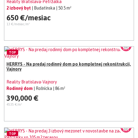
Reality Bratislava-Petržalka
2 izbový byt
| Budatínska
| 50.5 m²
650 €/mesiac
13 €/mesiac/m²
TOP
HERRYS - Na predaj rodinný dom po kompletnej rekonštrukcii,
Vajnory
Reality Bratislava-Vajnory
Rodinný dom
| Roľnícka
| 86 m²
390,000 €
4535 €/m²
TOP