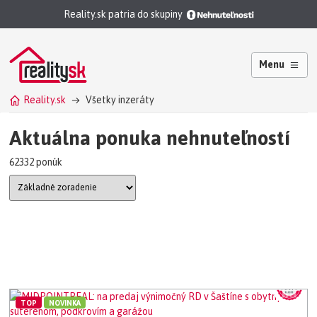
Reality.sk patria do skupiny
Menu
Reality.sk
Všetky inzeráty
Aktuálna ponuka nehnuteľností
62332 ponúk
TOP
NOVINKA