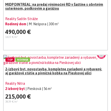
MIDPOINTREAL: na predaj výnimočný RD v Šaštíne s obytným
suterénom, podkrovím a garážou
Reality Šaštín-Stráže
Rodinný dom
| M. Nešpora
| 300 m²
490,000 €
1633 €/m²
TOP
NOVINKA
2-izbový byt, novostavba, kompletne zariadený a vybavený,
aj garážové státie a pivničná kobka na Pieskovej ulici
Reality Nitra
2 izbový byt
| Piesková
| 56 m²
215,000 €
3839 €/m²