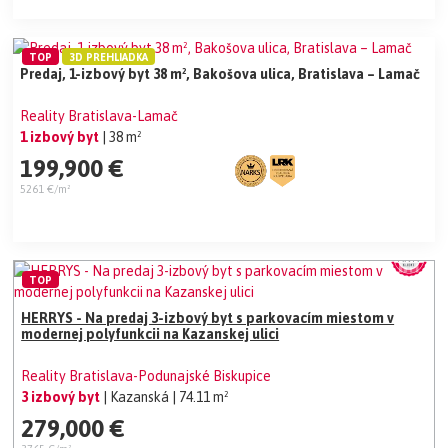
TOP
3D PREHLIADKA
Predaj, 1-izbový byt 38 m², Bakošova ulica, Bratislava – Lamač
Reality Bratislava-Lamač
1 izbový byt
| 38 m²
199,900 €
5261 €/m²
TOP
HERRYS - Na predaj 3-izbový byt s parkovacím miestom v
modernej polyfunkcii na Kazanskej ulici
Reality Bratislava-Podunajské Biskupice
3 izbový byt
| Kazanská
| 74.11 m²
279,000 €