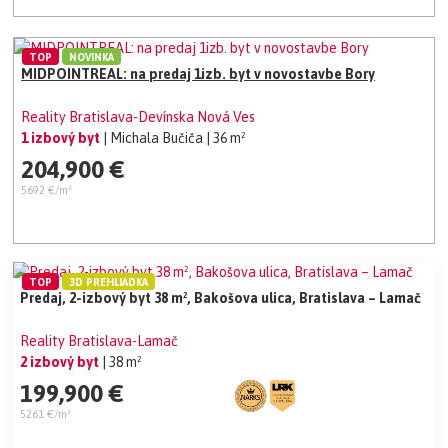
TOP
NOVINKA
MIDPOINTREAL: na predaj 1izb. byt v novostavbe Bory
Reality Bratislava-Devínska Nová Ves
1 izbový byt
| Michala Bučiča
| 36 m²
204,900 €
5692 €/m²
TOP
3D PREHLIADKA
Predaj, 2-izbový byt 38 m², Bakošova ulica, Bratislava – Lamač
Reality Bratislava-Lamač
2 izbový byt
| 38 m²
199,900 €
5261 €/m²