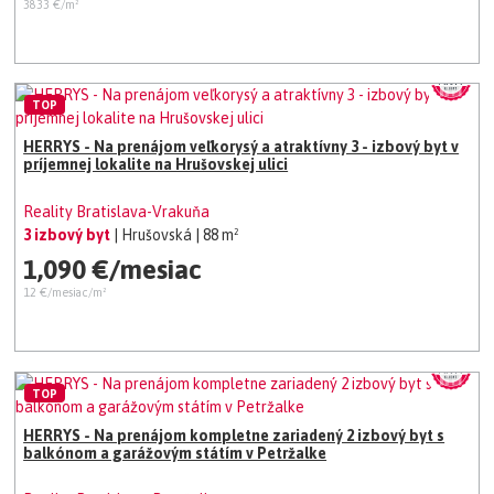
3833 €/m²
TOP
HERRYS - Na prenájom veľkorysý a atraktívny 3 - izbový byt v
príjemnej lokalite na Hrušovskej ulici
Reality Bratislava-Vrakuňa
3 izbový byt
| Hrušovská
| 88 m²
1,090 €/mesiac
12 €/mesiac/m²
TOP
HERRYS - Na prenájom kompletne zariadený 2 izbový byt s
balkónom a garážovým státím v Petržalke