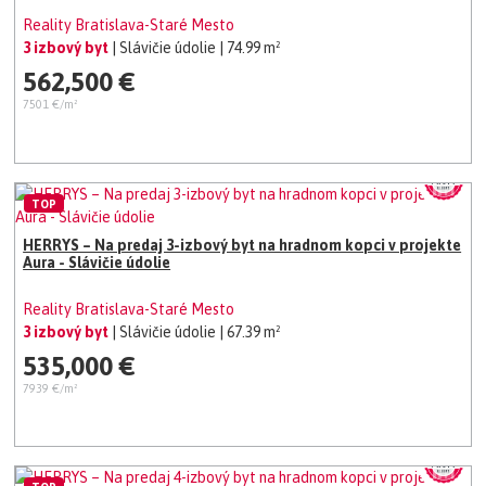
Reality Bratislava-Staré Mesto
3 izbový byt
| Slávičie údolie
| 74.99 m²
562,500 €
7501 €/m²
TOP
HERRYS – Na predaj 3-izbový byt na hradnom kopci v projekte
Aura - Slávičie údolie
Reality Bratislava-Staré Mesto
3 izbový byt
| Slávičie údolie
| 67.39 m²
535,000 €
7939 €/m²