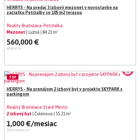
HERRYS - Na predaj 3 izbový mezonet v novostavbe na
začiatku Petržalky so 105 m2 terasou
Reality Bratislava-Petržalka
Mezonet
| Lužná
| 84.23 m²
560,000 €
6648 €/m²
TOP
HERRYS - Na prenájom 2 izbový byt v projekte SKYPARK s
parkingom
Reality Bratislava-Staré Mesto
2 izbový byt
| Čulenova
| 55.21 m²
1,000 €/mesiac
18 €/mesiac/m²