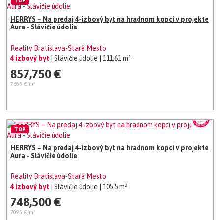
TOP
HERRYS – Na predaj 4-izbový byt na hradnom kopci v projekte
Aura - Slávičie údolie
Reality Bratislava-Staré Mesto
4 izbový byt
| Slávičie údolie
| 111.61 m²
857,750 €
7685 €/m²
TOP
HERRYS – Na predaj 4-izbový byt na hradnom kopci v projekte
Aura - Slávičie údolie
Reality Bratislava-Staré Mesto
4 izbový byt
| Slávičie údolie
| 105.5 m²
748,500 €
7095 €/m²