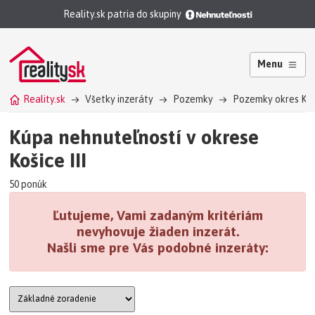
Reality.sk patria do skupiny
Menu
Reality.sk
Všetky inzeráty
Pozemky
Pozemky okres Košic
Kúpa nehnuteľností v okrese
Košice III
50 ponúk
Ľutujeme, Vami zadaným kritériám
nevyhovuje žiaden inzerát.
Našli sme pre Vás podobné inzeráty: