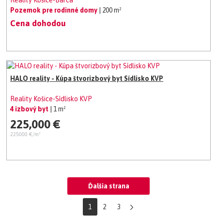
Reality Košice-Barca
Pozemok pre rodinné domy
| 200 m²
Cena dohodou
HALO reality - Kúpa štvorizbový byt Sídlisko KVP
Reality Košice-Sídlisko KVP
4 izbový byt
| 1 m²
225,000 €
225000 €/m²
Ďalšia strana
1
2
3