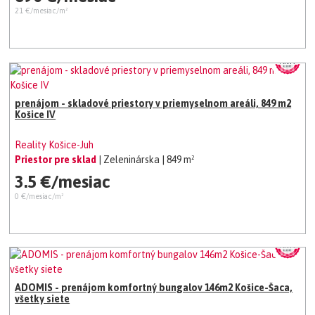
21 €/mesiac/m²
prenájom - skladové priestory v priemyselnom areáli, 849 m2
Košice IV
Reality Košice-Juh
Priestor pre sklad
| Zeleninárska
| 849 m²
3.5 €/mesiac
0 €/mesiac/m²
ADOMIS - prenájom komfortný bungalov 146m2 Košice-Šaca,
všetky siete