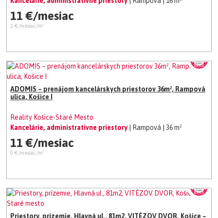
Kancelárie, administratívne priestory
| Rampová
| 16 m²
11 €/mesiac
1 €/mesiac/m²
ADOMIS – prenájom kancelárskych priestorov 36m², Rampová
ulica, Košice I
Reality Košice-Staré Mesto
Kancelárie, administratívne priestory
| Rampová
| 36 m²
11 €/mesiac
0 €/mesiac/m²
Priestory, prízemie, Hlavná ul., 81m2, VITÉZOV DVOR, Košice –