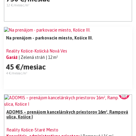
12 €/mesiac/m²
Na prenájom - parkovacie miesto, Košice III.
Reality Košice-Košická Nová Ves
Garáž
| Zelená stráň
| 12 m²
45 €/mesiac
4 €/mesiac/m²
ADOMIS – prenájom kancelárskych priestorov 16m², Rampová
ulica, Košice I
Reality Košice-Staré Mesto