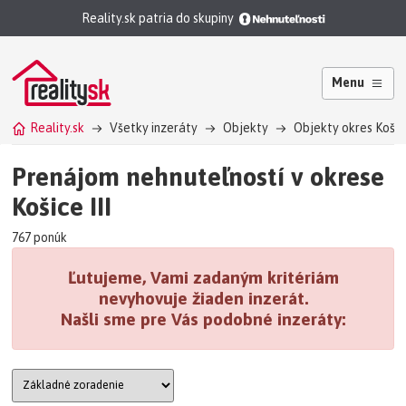
Reality.sk patria do skupiny
Menu
Reality.sk
Všetky inzeráty
Objekty
Objekty okres Košice 
Prenájom nehnuteľností v okrese
Košice III
767 ponúk
Ľutujeme, Vami zadaným kritériám
nevyhovuje žiaden inzerát.
Našli sme pre Vás podobné inzeráty: