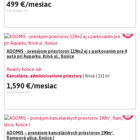
499 €/mesiac
7 €/mesiac/m²
ADOMIS - prenájom priestorov 119m2 aj s parkovaním pre 4
autá pri Auparku, Krivá ul., Košice
Reality Košice-Juh
Kancelárie, administratívne priestory
| Krivá
| 131 m²
1,590 €/mesiac
12 €/mesiac/m²
ADOMIS – prenájom kancelárskych priestorov 190m²,
Rampová ulica, Košice I