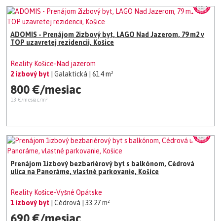
ADOMIS - Prenájom 2izbový byt, LAGO Nad Jazerom, 79 m2 v
TOP uzavretej rezidencii, Košice
Reality Košice-Nad jazerom
2 izbový byt
| Galaktická
| 61.4 m²
800 €/mesiac
13 €/mesiac/m²
Prenájom 1izbový bezbariérový byt s balkónom, Cédrová
ulica na Panoráme, vlastné parkovanie, Košice
Reality Košice-Vyšné Opátske
1 izbový byt
| Cédrová
| 33.27 m²
690 €/mesiac