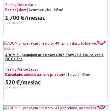
Reality Košice-Šaca
Rodinný dom
| Nemessányiho
| 145 m²
1,700 €/mesiac
12 €/mesiac/m²
ADOMIS - prenájom priestorov 40m2, Toryská 8, Košice, vedľa
OC Galéria
Reality Košice-Západ
Kancelárie, administratívne priestory
| Toryská
| 40 m²
520 €/mesiac
13 €/mesiac/m²