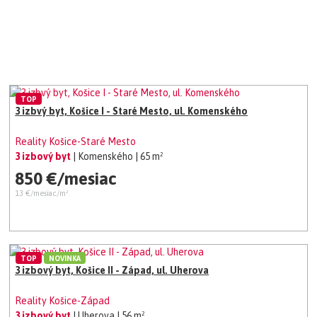
TOP
3 izbvý byt, Košice I - Staré Mesto, ul. Komenského
Reality Košice-Staré Mesto
3 izbový byt
| Komenského
| 65 m²
850 €/mesiac
13 €/mesiac/m²
TOP
NOVINKA
3 izbový byt, Košice II - Západ, ul. Uherova
Reality Košice-Západ
3 izbový byt
| Uherova
| 56 m²