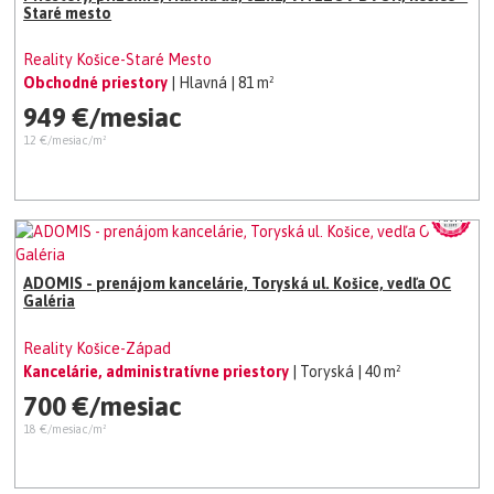
Staré mesto
Reality Košice-Staré Mesto
Obchodné priestory
| Hlavná
| 81 m²
949 €/mesiac
12 €/mesiac/m²
ADOMIS - prenájom kancelárie, Toryská ul. Košice, vedľa OC
Galéria
Reality Košice-Západ
Kancelárie, administratívne priestory
| Toryská
| 40 m²
700 €/mesiac
18 €/mesiac/m²