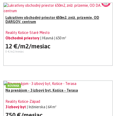
Lukratívny obchodný priestor 650m2, zníž. prízemie, OD
DARGOV, centrum
Reality Košice-Staré Mesto
Obchodné priestory
| Hlavná
| 650 m²
12 €/m2/mesiac
0 €/m2/mesiac
NOVINKA
Na prenájom - 3 izbový byt, Košice - Terasa
Reality Košice-Západ
3 izbový byt
| Inžinierska
| 64 m²
750 €/mesiac