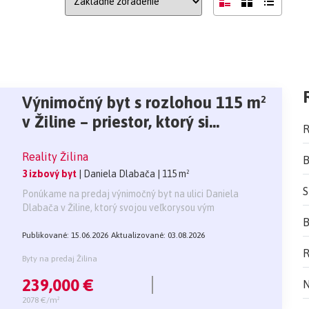
Výnimočný byt s rozlohou 115 m²
v Žiline – priestor, ktorý si
R
zamilujete
Reality Žilina
B
3 izbový byt
| Daniela Dlabača
| 115 m²
S
Ponúkame na predaj výnimočný byt na ulici Daniela
Dlabača v Žiline, ktorý svojou veľkorysou vým
B
Publikované: 15.06.2026
Aktualizované: 03.08.2026
R
Byty na predaj Žilina
239,000 €
N
2078 €/m²