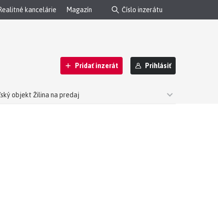
Realitné kancelárie
Magazín
Pridať inzerát
Prihlásiť
ský objekt Žilina na predaj