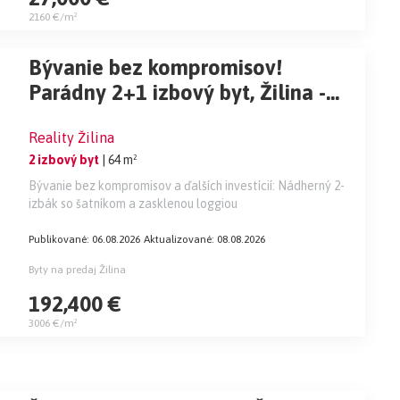
2160 €/m²
Bývanie bez kompromisov!
Parádny 2+1 izbový byt, Žilina -
Vlčince IV
Reality Žilina
2 izbový byt
| 64 m²
Bývanie bez kompromisov a ďalších investícií: Nádherný 2-
izbák so šatníkom a zasklenou loggiou
Publikované: 06.08.2026
Aktualizované: 08.08.2026
Byty na predaj Žilina
192,400 €
3006 €/m²