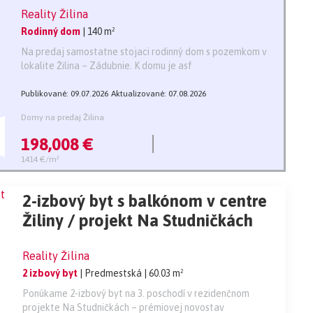
Reality Žilina
Rodinný dom
| 140 m²
Na predaj samostatne stojaci rodinný dom s pozemkom v
lokalite Žilina – Zádubnie. K domu je asf
Publikované: 09.07.2026
Aktualizované: 07.08.2026
Domy na predaj Žilina
198,008 €
1414 €/m²
2-izbový byt s balkónom v centre
Žiliny / projekt Na Studničkách
Reality Žilina
2 izbový byt
| Predmestská
| 60.03 m²
Ponúkame 2-izbový byt na 3. poschodí v rezidenčnom
projekte Na Studničkách – prémiovej novostav