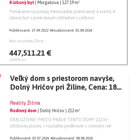
4 izbový byt
| Murgašova
| 127.19 m²
Ponúkame na predaj mimoriadne priestranný a svetlý 4-
izbový byt s prekrásnym výhľadom s celkovo
Publikované: 27.09.2022
Aktualizované: 01.08.2026
Byty na predaj Žilina
447,511.21 €
3269 €/m²
Veľký dom s priestorom navyše,
Dolný Hričov pri Žiline, Cena: 189
000 €
Reality Žilina
Rodinný dom
| Dolný Hričov
| 212 m²
EXKLUZÍVNE! PREČO PRÁVE TENTO DOM? 212 m²
úžitkovej plochy + rozsiahle podkrovie + rovinatý roh
Publikované: 03.07.2026
Aktualizované: 08.08.2026