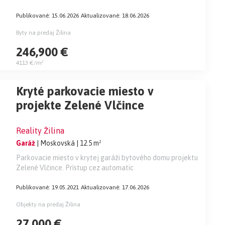
Publikované: 15.06.2026
Aktualizované: 18.06.2026
Byty na predaj Žilina
246,900 €
4113 €/m²
Kryté parkovacie miesto v
projekte Zelené Vlčince
Reality Žilina
Garáž
| Moskovská
| 12.5 m²
Parkovacie miesto v krytej garáži bytového domu projektu
Zelené Vlčince. Prístup cez automatic
Publikované: 19.05.2021
Aktualizované: 17.06.2026
Objekty na predaj Žilina
27,000 €