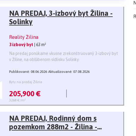
N
NA PREDAJ, 3-izbový byt Žilina -
R
Solinky
Reality Žilina
3 izbový byt
| 63 m²
Na predaj ponúkame vkusne zrekonštruovaný 3-izbový byt
v Žiline, na obľúbenom sídlisku Solinky.
Publikované: 08.06.2026
Aktualizované: 07.08.2026
Byty na predaj Žilina
205,900 €
3268 €/m²
NA PREDAJ, Rodinný dom s
pozemkom 288m2 - Žilina -
Zádubnie