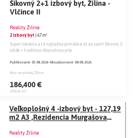
Šikovný 2+1 izbový byt, Žilina -
Vlčince II
Reality Žilina
2 izbový byt
| 67 m²
Super lokalita a tá najťažšia prerábka už za vami! Šikovný 2-
izbák s tradičnou dispozíciou prip
Publikované: 05.08.2026
Aktualizované: 08.08.2026
Byty na predaj Žilina
186,400 €
2782 €/m²
Veľkoplošný 4 -izbový byt - 127,19
m2 A3 ,Rezidencia Murgašova
Žilina.
Reality Žilina