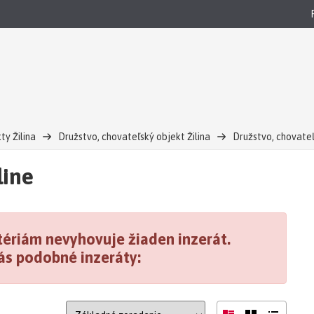
ty Žilina
Družstvo, chovateľský objekt Žilina
Družstvo, chovateľ
line
ériám nevyhovuje žiaden inzerát.
ás podobné inzeráty: