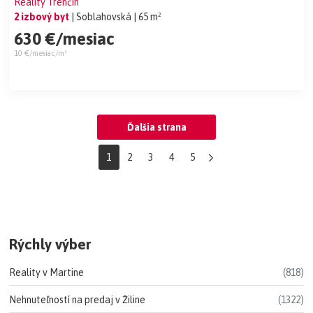
Reality Trenčín
2 izbový byt
| Soblahovská
| 65 m²
630 €/mesiac
10 €/mesiac/m²
Ďalšia strana
1
2
3
4
5
Rýchly výber
Reality v Martine
(818)
Nehnuteľností na predaj v Žiline
(1322)