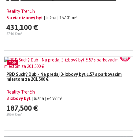
NASŤAHOVANIU!!
Reality Trenčín
5 a viac izbový byt
| Južná
| 157.01 m²
431,100 €
2746 €/m²
TOP
PBD Suchý Dub - Na predaj 3-izbový byt č.57 s parkovacím
miestom za 201.500 €
Reality Trenčín
3 izbový byt
| Južná
| 64.97 m²
187,500 €
2886 €/m²