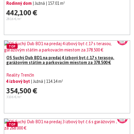
Rodinný dom
| Južná
| 157.01 m²
442,100 €
2816 €/m²
TOP
OS Suchý Dub BD1 na predaj 4 izbový byt č.17 s terasou,
garážovým státím a parkovacím miestom za 378.500 €
Reality Trenčín
4 izbový byt
| Južná
| 114.14 m²
354,500 €
3106 €/m²
TOP