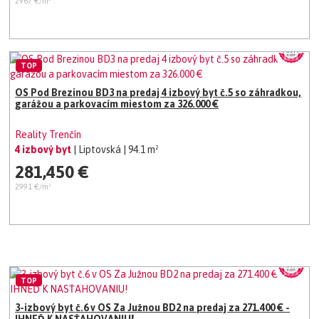
2967 €/m²
TOP
OS Pod Brezinou BD3 na predaj 4 izbový byt č.5 so záhradkou,
garážou a parkovacím miestom za 326.000 €
Reality Trenčín
4 izbový byt
| Liptovská
| 94.1 m²
281,450 €
2991 €/m²
TOP
3-izbový byt č.6 v OS Za Južnou BD2 na predaj za 271.400 € -
IHNEĎ K NASŤAHOVANIU!