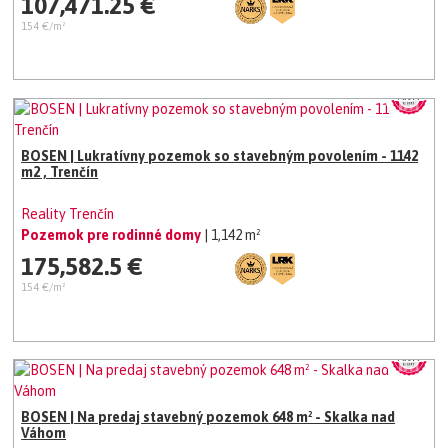
107,471.25 €
154 €/m²
BOSEN | Lukratívny pozemok so stavebným povolením - 1142
m2 , Trenčín
Reality Trenčín
Pozemok pre rodinné domy
| 1,142 m²
175,582.5 €
154 €/m²
BOSEN | Na predaj stavebný pozemok 648 m² - Skalka nad
Váhom