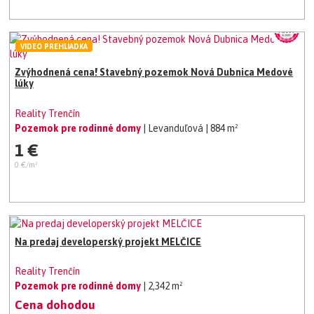
VIDEO PREHLIADKA
Zvýhodnená cena! Stavebný pozemok Nová Dubnica Medové
lúky
Reality Trenčín
Pozemok pre rodinné domy
| Levanduľová
| 884 m²
1 €
0 €/m²
Na predaj developerský projekt MELČICE
Reality Trenčín
Pozemok pre rodinné domy
| 2,342 m²
Cena dohodou