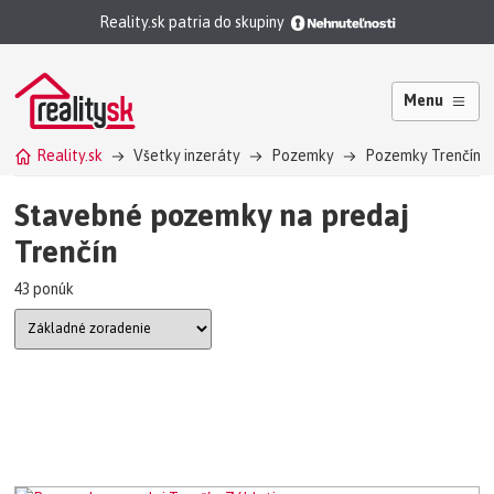
Reality.sk patria do skupiny
Menu
Reality.sk
Všetky inzeráty
Pozemky
Pozemky Trenčín
Stavebné pozemky na predaj
Trenčín
43 ponúk