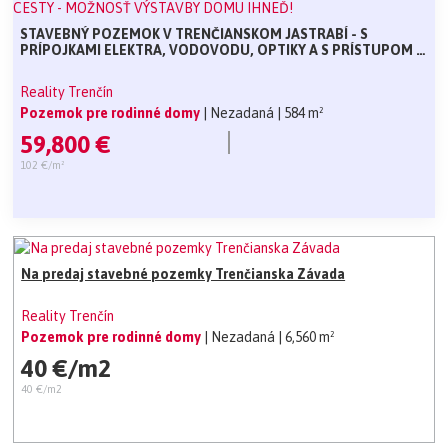
STAVEBNÝ POZEMOK V TRENČIANSKOM JASTRABÍ - S
PRÍPOJKAMI ELEKTRA, VODOVODU, OPTIKY A S PRÍSTUPOM Z
CESTY - MOŽNOSŤ VÝSTAVBY DOMU IHNEĎ!
Reality Trenčín
Pozemok pre rodinné domy
| Nezadaná
| 584 m²
59,800 €
102 €/m²
Na predaj stavebné pozemky Trenčianska Závada
Reality Trenčín
Pozemok pre rodinné domy
| Nezadaná
| 6,560 m²
40 €/m2
40 €/m2