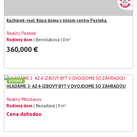
Kuchárek-real: Kúpa domu v širšom centre Pezinka.
Reality Pezinok
Rodinný dom
| Bernolákova
| 0 m²
360,000 €
NOVINKA
HĽADÁME 3- AŽ 4-IZBOVÝ BYT V DVOJDOME SO ZÁHRADOU
Reality Miloslavov
Rodinný dom
| Nezadaná
| 0 m²
Cena dohodou