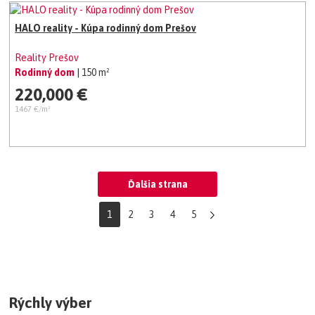
HALO reality - Kúpa rodinný dom Prešov
Reality Prešov
Rodinný dom
| 150 m²
220,000 €
1467 €/m²
Ďalšia strana
1
2
3
4
5
Rýchly výber