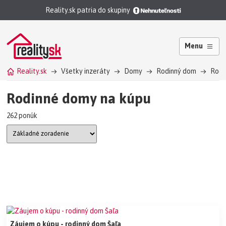
Reality.sk patria do skupiny
Menu
Reality.sk
Všetky inzeráty
Domy
Rodinný dom
Rodi
Rodinné domy na kúpu
262 ponúk
Záujem o kúpu - rodinný dom Šaľa