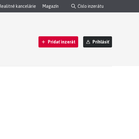
Realitné kancelárie
Magazín
Pridať inzerát
Prihlásiť