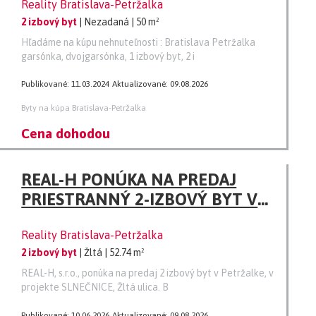
Reality Bratislava-Petržalka
2 izbový byt
| Nezadaná
| 50 m²
Hľadáme na kúpu nehnuteľnosti : Bratislava Petržalka
garsónka, dvojgarsónka, 1 izbový byt, 2 i
Publikované: 11.03.2024
Aktualizované: 09.08.2026
Byty na kúpa Bratislava-Petržalka
Cena dohodou
REAL-H PONÚKA NA PREDAJ
PRIESTRANNÝ 2-IZBOVÝ BYT V
PETRŽALKE
Reality Bratislava-Petržalka
2 izbový byt
| Žltá
| 52.74 m²
REAL-H, s.r.o., ponúka na predaj 2 izbový byt v Petržalke, v
projekte SLNEČNICE, Žltá ulica. B
Publikované: 10.06.2026
Aktualizované: 09.08.2026