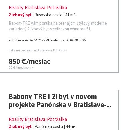
Reality Bratislava-Petržalka
2 izbový byt
| Rusovská cesta
| 41 m²
BabonyTRE Vám ponúka na prenájom štýlový, moderne
zariadený 2-izbový byt s celkovou výmerou 51,
Publikované: 26.04.2025
Aktualizované: 09.08.2026
Byty na prenájom Bratislava-Petržalka
850 €/mesiac
20 €/mesiac/m²
Babony TRE I 2i byt v novom
projekte Panónska v Bratislave-
Petržalka
Reality Bratislava-Petržalka
2 izbový byt
| Panónska cesta
| 44 m²