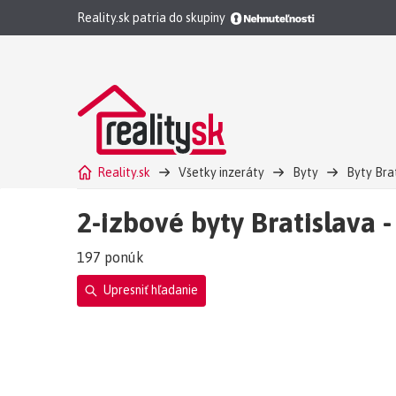
Reality.sk patria do skupiny
Reality.sk
Všetky inzeráty
Byty
Byty Bra
2-izbové byty Bratislava -
197 ponúk
Upresniť hľadanie