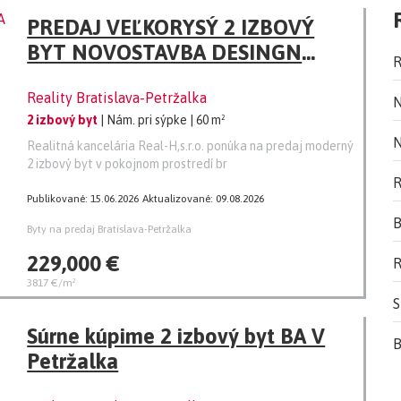
PREDAJ VEĽKORYSÝ 2 IZBOVÝ
BYT NOVOSTAVBA DESINGN
R
CENTER
Reality Bratislava-Petržalka
N
2 izbový byt
| Nám. pri sýpke
| 60 m²
N
Realitná kancelária Real-H,s.r.o. ponúka na predaj moderný
2 izbový byt v pokojnom prostredí br
R
Publikované: 15.06.2026
Aktualizované: 09.08.2026
B
Byty na predaj Bratislava-Petržalka
229,000 €
R
3817 €/m²
S
Súrne kúpime 2 izbový byt BA V
B
Petržalka