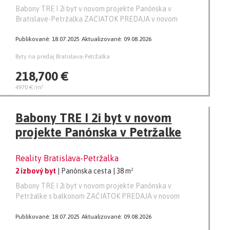
Babony TRE I 2i byt v novom projekte Panónska v
Bratislave-Petržalka ZAČIATOK PREDAJA v novom
Publikované: 18.07.2025
Aktualizované: 09.08.2026
Byty na predaj Bratislava-Petržalka
218,700 €
4970 €/m²
Babony TRE I 2i byt v novom
projekte Panónska v Petržalke
Reality Bratislava-Petržalka
2 izbový byt
| Panónska cesta
| 38 m²
Babony TRE I 2i byt v novom projekte Panónska v
Petržalke s balkonom ZAČIATOK PREDAJA v novom
Publikované: 18.07.2025
Aktualizované: 09.08.2026