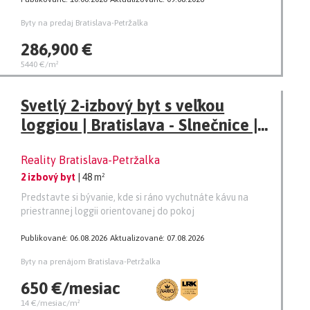
Byty na predaj Bratislava-Petržalka
286,900 €
5440 €/m²
Svetlý 2-izbový byt s veľkou
loggiou | Bratislava - Slnečnice |
parkovacie miesto v cene
Reality Bratislava-Petržalka
2 izbový byt
| 48 m²
Predstavte si bývanie, kde si ráno vychutnáte kávu na
priestrannej loggii orientovanej do pokoj
Publikované: 06.08.2026
Aktualizované: 07.08.2026
Byty na prenájom Bratislava-Petržalka
650 €/mesiac
14 €/mesiac/m²