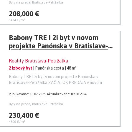
Byty na predaj Bratislava-Petržalka
208,000 €
5474 €/m²
Babony TRE I 2i byt v novom
projekte Panónska v Bratislave-
Petržalka
Reality Bratislava-Petržalka
2 izbový byt
| Panónska cesta
| 48 m²
Babony TRE I 2i byt v novom projekte Panónska v
Bratislave-Petržalka ZAČIATOK PREDAJA v novom
Publikované: 18.07.2025
Aktualizované: 09.08.2026
Byty na predaj Bratislava-Petržalka
230,400 €
4800 €/m²