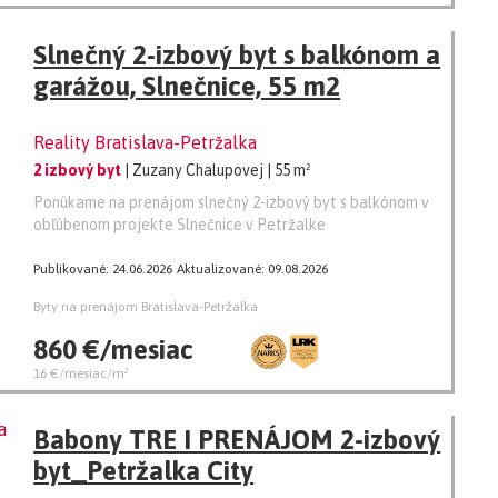
Slnečný 2-izbový byt s balkónom a
garážou, Slnečnice, 55 m2
Reality Bratislava-Petržalka
2 izbový byt
| Zuzany Chalupovej
| 55 m²
Ponúkame na prenájom slnečný 2-izbový byt s balkónom v
obľúbenom projekte Slnečnice v Petržalke
Publikované: 24.06.2026
Aktualizované: 09.08.2026
Byty na prenájom Bratislava-Petržalka
860 €/mesiac
16 €/mesiac/m²
Babony TRE I PRENÁJOM 2-izbový
byt_Petržalka City