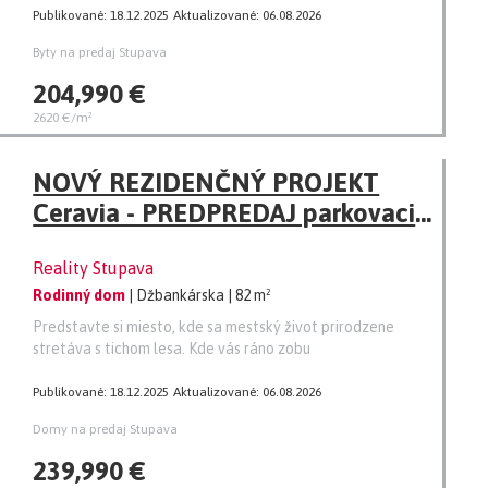
Publikované: 18.12.2025
Aktualizované: 06.08.2026
Byty na predaj Stupava
204,990 €
2620 €/m²
NOVÝ REZIDENČNÝ PROJEKT
Ceravia - PREDPREDAJ parkovacie
miesto zdarma
Reality Stupava
Rodinný dom
| Džbankárska
| 82 m²
Predstavte si miesto, kde sa mestský život prirodzene
stretáva s tichom lesa. Kde vás ráno zobu
Publikované: 18.12.2025
Aktualizované: 06.08.2026
Domy na predaj Stupava
239,990 €