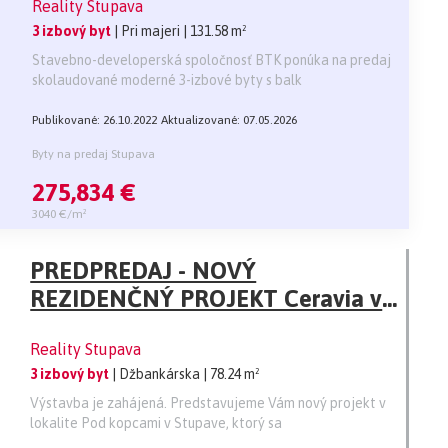
Reality Stupava
kobkou v cene
3 izbový byt
| Pri majeri
| 131.58 m²
Stavebno-developerská spoločnosť BTK ponúka na predaj
skolaudované moderné 3-izbové byty s balk
Publikované: 26.10.2022
Aktualizované: 07.05.2026
Byty na predaj Stupava
275,834 €
3040 €/m²
PREDPREDAJ - NOVÝ
REZIDENČNÝ PROJEKT Ceravia v
Stupave /VÝSTAVBA ZAHÁJENÁ/
Reality Stupava
3 izbový byt
| Džbankárska
| 78.24 m²
Výstavba je zahájená. Predstavujeme Vám nový projekt v
lokalite Pod kopcami v Stupave, ktorý sa