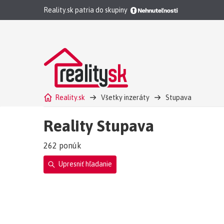
Reality.sk patria do skupiny
Reality.sk
Všetky inzeráty
Stupava
Reality Stupava
262 ponúk
Upresniť hľadanie