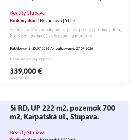
Nevädzova ul. Stupava
Reality Stupava
Rodinný dom
| Nevädzová
| 91 m²
Exkluzívne Vám ponúkame na predaj tehlový rodinný dom,
ktorý bol navrhnutý s dôrazom na moderné
Publikované: 25.07.2026
Aktualizované: 27.07.2026
Domy na predaj Stupava
339,000 €
3725 €/m²
5i RD, UP 222 m2, pozemok 700
m2, Karpatská ul., Stupava.
Reality Stupava