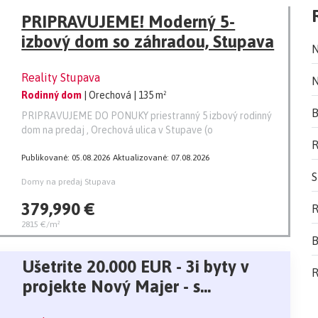
PRIPRAVUJEME! Moderný 5-
izbový dom so záhradou, Stupava
N
Reality Stupava
N
Rodinný dom
| Orechová
| 135 m²
B
PRIPRAVUJEME DO PONUKY priestranný 5 izbový rodinný
dom na predaj , Orechová ulica v Stupave (o
R
Publikované: 05.08.2026
Aktualizované: 07.08.2026
S
Domy na predaj Stupava
379,990 €
R
2815 €/m²
B
Ušetrite 20.000 EUR - 3i byty v
R
projekte Nový Majer - s
parkovacím státím v garáži a