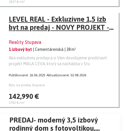
2927 €/m²
LEVEL REAL - Exkluzívne 1,5 izb
byt na predaj - NOVY PROJEKT -
Stupava - NOVOSTAVBA
Reality Stupava
1 izbový byt
| Cementárenská
| 38 m²
Ako exkluzívny predajca si Vám dovoľujeme predstaviť
projekt MALA CEVA, ktorý sa nachádza v Stu
Publikované: 26.06.2025
Aktualizované: 02.08.2026
Byty na predaj Stupava
142,990 €
3763 €/m²
PREDAJ- moderný 3,5 izbový
rodinný dom s fotovoltikou,