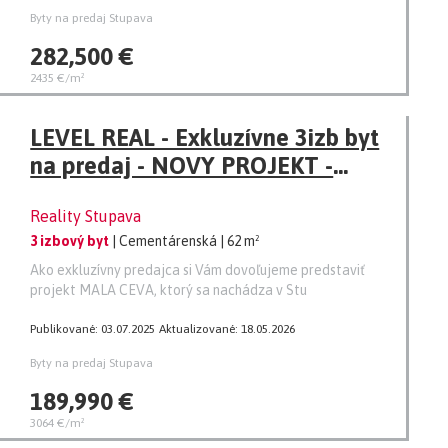
Byty na predaj Stupava
282,500 €
2435 €/m²
LEVEL REAL - Exkluzívne 3izb byt
na predaj - NOVY PROJEKT -
Stupava
Reality Stupava
3 izbový byt
| Cementárenská
| 62 m²
Ako exkluzívny predajca si Vám dovoľujeme predstaviť
projekt MALA CEVA, ktorý sa nachádza v Stu
Publikované: 03.07.2025
Aktualizované: 18.05.2026
Byty na predaj Stupava
189,990 €
3064 €/m²