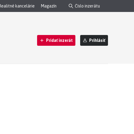
Realitné kancelárie
Magazín
Pridať inzerát
Prihlásiť