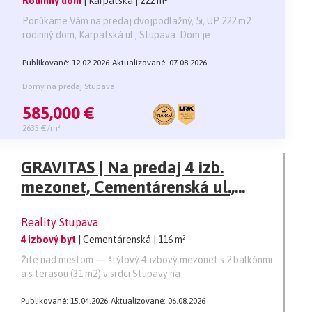
Rodinný dom
| Karpatská
| 222 m²
Ponúkame Vám na predaj dvojpodlažný, 5i, UP 222 m2
rodinný dom, Karpatská ul., Stupava. Dom je
Publikované: 12.02.2026
Aktualizované: 07.08.2026
Domy na predaj Stupava
585,000 €
2635 €/m²
GRAVITAS | Na predaj 4 izb.
mezonet, Cementárenská ul.,
Stupava
Reality Stupava
4 izbový byt
| Cementárenská
| 116 m²
Žite nad mestom — štýlový 4-izbový mezonet s 2 balkónmi
a s terasou (31 m2) v srdci Stupavy na
Publikované: 15.04.2026
Aktualizované: 06.08.2026