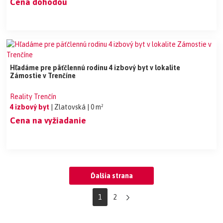
Cena dohodou
Hľadáme pre päťčlennú rodinu 4 izbový byt v lokalite
Zámostie v Trenčíne
Reality Trenčín
4 izbový byt
| Zlatovská
| 0 m²
Cena na vyžiadanie
Ďalšia strana
1
2