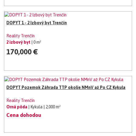
DOPYT 1 - 2 Izbový byt Trenčín
Reality Trenčín
2 izbový byt
| 0 m²
170,000 €
DOPYT Pozemok Záhrada TTP okolie NMnV až Po CZ Kykula
Reality Trenčín
Orná pôda
| Kykula
| 2,000 m²
Cena dohodou