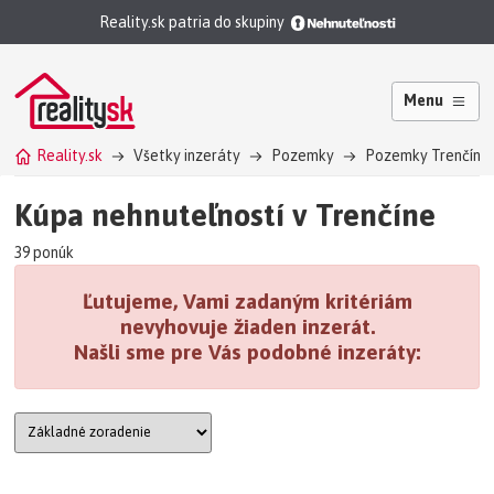
Reality.sk patria do skupiny
Menu
Reality.sk
Všetky inzeráty
Pozemky
Pozemky Trenčín
Kúpa nehnuteľností v Trenčíne
39 ponúk
Ľutujeme, Vami zadaným kritériám
nevyhovuje žiaden inzerát.
Našli sme pre Vás podobné inzeráty: