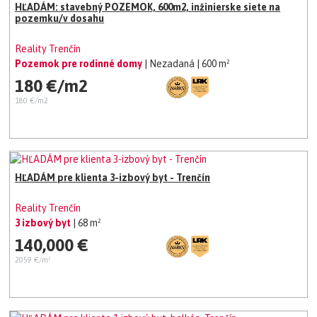
HĽADÁM: stavebný POZEMOK, 600m2, inžinierske siete na
pozemku/v dosahu
Reality Trenčín
Pozemok pre rodinné domy
| Nezadaná
| 600 m²
180 €/m2
180 €/m2
HĽADÁM pre klienta 3-izbový byt - Trenčín
Reality Trenčín
3 izbový byt
| 68 m²
140,000 €
2059 €/m²