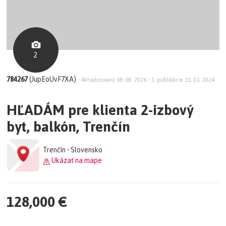
2
784267
(JupEoUvF7XA)
•
Aktualizovaný: 08. 08. 2026
•
1. publikácia: 11. 01. 2024
HĽADÁM pre klienta 2-izbový
byt, balkón, Trenčín
Trenčín • Slovensko
Ukázať na mape
128,000 €