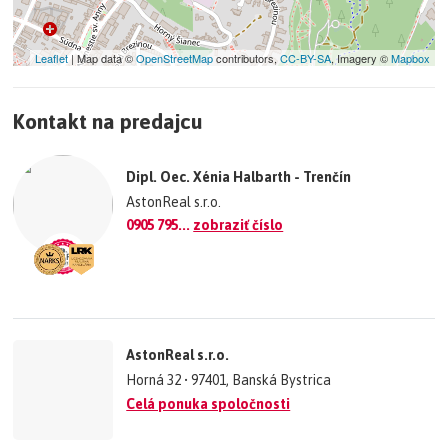
Leaflet
| Map data ©
OpenStreetMap
contributors,
CC-BY-SA
, Imagery ©
Mapbox
+
Kontakt na predajcu
−
©
OpenStreetMap
contributors.
Dipl. Oec. Xénia Halbarth - Trenčín
»
AstonReal s.r.o.
0905 795...
zobraziť číslo
AstonReal s.r.o.
Horná 32 • 97401, Banská Bystrica
Celá ponuka spoločnosti