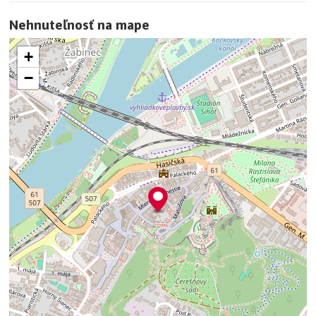
Nehnuteľnosť na mape
+
−