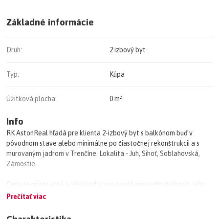
Základné informácie
Druh:
2 izbový byt
Typ:
Kúpa
Úžitková plocha:
0 m²
Info
RK AstonReal hľadá pre klienta 2-izbový byt s balkónom buď v
pôvodnom stave alebo minimálne po čiastočnej rekonštrukcii a s
murovaným jadrom v Trenčíne. Lokalita - Juh, Sihoť, Soblahovská,
Zámostie.
Cena je orientačná a závisí od stavu ponúkanej nehnuteľnosti, jeho
výmery a lokality v danom meste.
Prečítať viac
Za všetky ponuky Vám vopred ďakujem.
Charakteristika