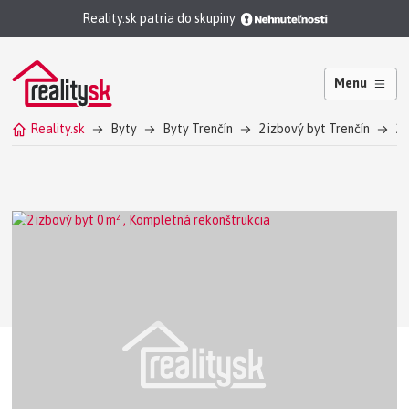
Reality.sk patria do skupiny
Menu
Reality.sk
Byty
Byty Trenčín
2 izbový byt Trenčín
2 