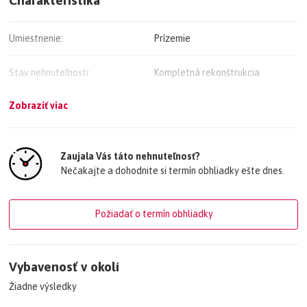
V prípade záujmu a Vašej ponuky ma, prosím, kontaktujte na tel.
čísle 0905/795 159 alebo na mail halbarth@astonreal.sk
Umiestnenie:
Prízemie
Stav nehnuteľnosti:
Kompletná rekonštrukcia
Zobraziť viac
Vlastníctvo:
Osobné
Typ konštrukcie:
Iná
Zaujala Vás táto nehnuteľnosť?
Nečakajte a dohodnite si termín obhliadky ešte dnes.
Rok výstavby:
1900
Počet izieb / miestností:
2
Požiadať o termín obhliadky
Cena vrátane energií:
Nie
Vybavenosť v okolí
Vybavenie:
Balkón
Žiadne výsledky