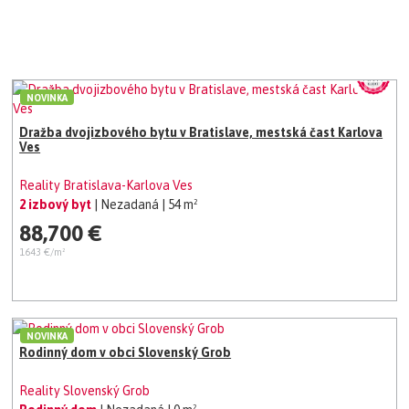
NOVINKA
Dražba dvojizbového bytu v Bratislave, mestská čast Karlova
Ves
Reality Bratislava-Karlova Ves
2 izbový byt
| Nezadaná
| 54 m²
88,700 €
1643 €/m²
NOVINKA
Rodinný dom v obci Slovenský Grob
Reality Slovenský Grob