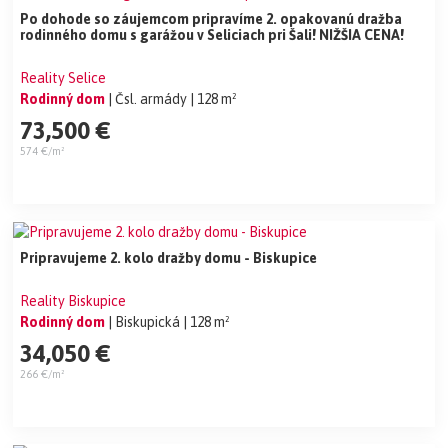
Po dohode so záujemcom pripravíme 2. opakovanú dražba
rodinného domu s garážou v Seliciach pri Šali! NIŽŠIA CENA!
Reality Selice
Rodinný dom
| Čsl. armády
| 128 m²
73,500 €
574 €/m²
Pripravujeme 2. kolo dražby domu - Biskupice
Reality Biskupice
Rodinný dom
| Biskupická
| 128 m²
34,050 €
266 €/m²