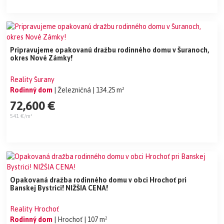
Pripravujeme opakovanú dražbu rodinného domu v Šuranoch,
okres Nové Zámky!
Reality Šurany
Rodinný dom
| Železničná
| 134.25 m²
72,600 €
541 €/m²
Opakovaná dražba rodinného domu v obci Hrochoť pri
Banskej Bystrici! NIŽŠIA CENA!
Reality Hrochoť
Rodinný dom
| Hrochoť
| 107 m²