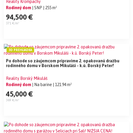
Reality Krompachy
Rodinný dom
| SNP
| 255 m²
94,500 €
371 €/m²
3D PREHLIADKA
Po dohode so záujemcom pripravíme 2. opakovanú dražbu
rodinného domu v Borskom Mikuláši - k.ú. Borský Peter!
Reality Borský Mikuláš
Rodinný dom
| Na barine
| 121.94 m²
45,000 €
369 €/m²