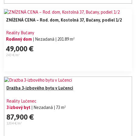
ZNÍŽENÁ CENA – Rod. dom, Kostolná 37, Bučany, podiel 1/2
Reality Bučany
Rodinný dom
| Nezadaná
| 201.89 m²
49,000 €
243 €/m²
Dražba 3-izbového bytu v Lučenci
Reality Lučenec
3 izbový byt
| Nezadaná
| 73 m²
87,900 €
1204 €/m²