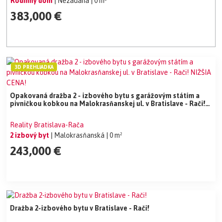
Rodinný dom
| Nezadaná
| 0 m²
383,000 €
3D PREHLIADKA
Opakovaná dražba 2 - izbového bytu s garážovým státím a
pivničkou kobkou na Malokrasňanskej ul. v Bratislave - Rači!
NIŽŠIA CENA!
Reality Bratislava-Rača
2 izbový byt
| Malokrasňanská
| 0 m²
243,000 €
Dražba 2-izbového bytu v Bratislave - Rači!