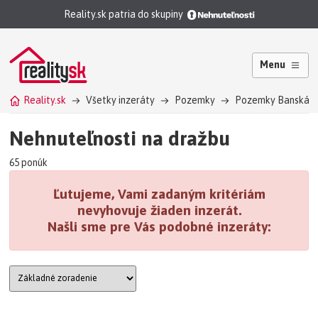
Reality.sk patria do skupiny
Menu
Reality.sk
Všetky inzeráty
Pozemky
Pozemky Banská B
Nehnuteľnosti na dražbu
65 ponúk
Ľutujeme, Vami zadaným kritériám
nevyhovuje žiaden inzerát.
Našli sme pre Vás podobné inzeráty: