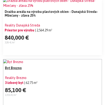
Dražba areálu na výrobu plastových okien - Dunajská Streda-
Mliečany - zľava 25%
Reality Dunajská Streda
Priestor pre výrobu
| 2,564.29 m²
840,000 €
328 €/m²
Byt Brezno
Reality Brezno
3 izbový byt
| 62.75 m²
85,100 €
1356 €/m²