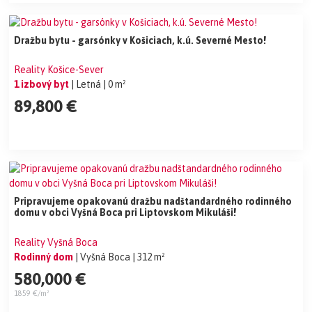
Dražbu bytu - garsónky v Košiciach, k.ú. Severné Mesto!
Reality Košice-Sever
1 izbový byt
| Letná
| 0 m²
89,800 €
Pripravujeme opakovanú dražbu nadštandardného rodinného
domu v obci Vyšná Boca pri Liptovskom Mikuláši!
Reality Vyšná Boca
Rodinný dom
| Vyšná Boca
| 312 m²
580,000 €
1859 €/m²