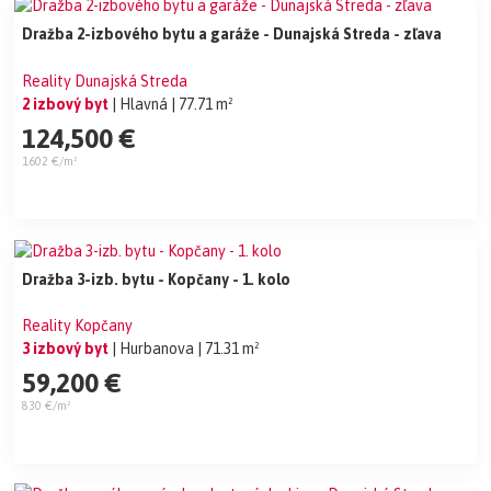
Dražba 2-izbového bytu a garáže - Dunajská Streda - zľava
Reality Dunajská Streda
2 izbový byt
| Hlavná
| 77.71 m²
124,500 €
1602 €/m²
Dražba 3-izb. bytu - Kopčany - 1. kolo
Reality Kopčany
3 izbový byt
| Hurbanova
| 71.31 m²
59,200 €
830 €/m²