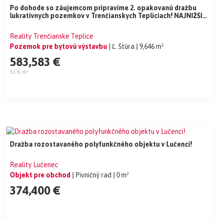
Po dohode so záujemcom pripravíme 2. opakovanú dražbu
lukratívnych pozemkov v Trenčianskych Tepliciach! NAJNIŽŠIA
CENA!
Reality Trenčianske Teplice
Pozemok pre bytovú výstavbu
| Ľ. Štúra
| 9,646 m²
583,583 €
61 €/m²
Dražba rozostavaného polyfunkčného objektu v Lučenci!
Reality Lučenec
Objekt pre obchod
| Pivničný rad
| 0 m²
374,400 €