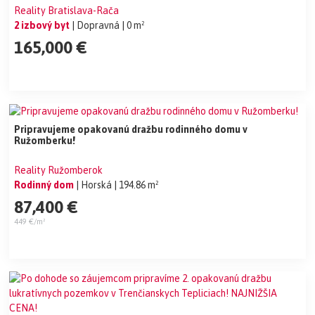
Reality Bratislava-Rača
2 izbový byt
| Dopravná
| 0 m²
165,000 €
Pripravujeme opakovanú dražbu rodinného domu v
Ružomberku!
Reality Ružomberok
Rodinný dom
| Horská
| 194.86 m²
87,400 €
449 €/m²