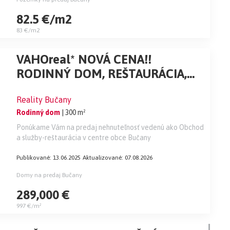
82.5 €/m2
83 €/m2
VAHOreal* NOVÁ CENA!!
RODINNÝ DOM, REŠTAURÁCIA,
Pozemok 788m2, obec Bučany
Reality Bučany
Rodinný dom
| 300 m²
Ponúkame Vám na predaj nehnuteľnosť vedenú ako Obchod
a služby-reštaurácia v centre obce Bučany
Publikované: 13.06.2025
Aktualizované: 07.08.2026
Domy na predaj Bučany
289,000 €
997 €/m²