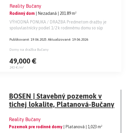
Reality Bučany
Rodinný dom
| Nezadaná
| 201.89 m²
VÝHODNÁ PONUKA / DRAŽBA Predmetom dražby je
spoluvlastnícky podiel 1/2 k rodinnému domu so súp
Publikované: 19.06.2025
Aktualizované: 19.06.2026
Domy na dražba Bučany
49,000 €
243 €/m²
BOSEN | Stavebný pozemok v
tichej lokalite, Platanová-Bučany
Reality Bučany
Pozemok pre rodinné domy
| Platanová
| 1,023 m²