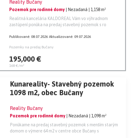
Reality Bučany
RODINNÝCH DOMOV !!
Pozemok pre rodinné domy
| Nezadaná
| 1,158 m²
Realitná kancelária KALDOREAL Vám vo výhradnom
zastúpení ponúka na predaj stavebný pozemok s ro
Publikované: 08.07.2026
Aktualizované: 09.07.2026
Pozemky na predaj Bučany
195,000 €
168 €/m²
Kunareality- Stavebný pozemok
1098 m2, obec Bučany
Reality Bučany
Pozemok pre rodinné domy
| Nezadaná
| 1,098 m²
Ponúkame na predaj stavebný pozemok s menším starým
domom o výmere 64 m2 v centre obce Bučany s