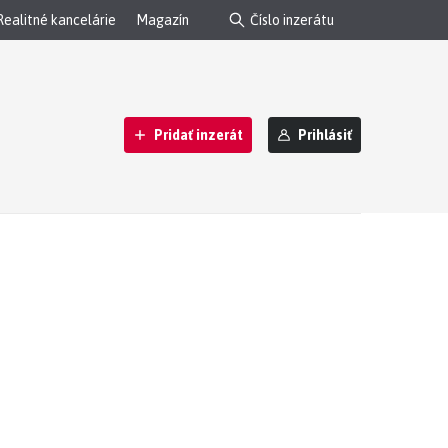
Realitné kancelárie
Magazín
Pridať inzerát
Prihlásiť