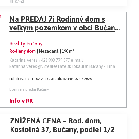
85 €/m2
Na PREDAJ 7i Rodinný dom s
veľkým pozemkom v obci Bučany
(10 min od Trnavy)
Reality Bučany
Rodinný dom
| Nezadaná
| 190 m²
Katarina Vereš +421 903 779 577 e-mail:
katarina.veres@v2realestate.sk lokalita: Bučany - Trna
Publikované: 11.02.2026
Aktualizované: 07.07.2026
Domy na predaj Bučany
Info v RK
ZNÍŽENÁ CENA – Rod. dom,
Kostolná 37, Bučany, podiel 1/2