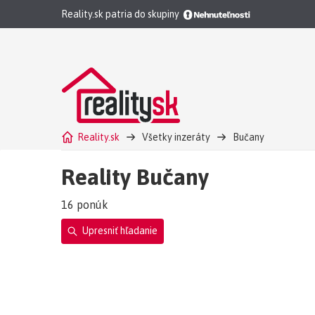
Reality.sk patria do skupiny
Reality.sk
Všetky inzeráty
Bučany
Reality Bučany
16 ponúk
Upresniť hľadanie