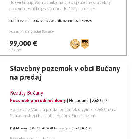
Bosen Group Vám ponúka na predaj slnečný stavebný
pozemok v tichej časti obce Bučany na ulici P
Publikované: 28.07.2025
Aktualizované: 07.08.2026
Pozemky na predaj Bučany
99,000 €
97 €/m²
Stavebný pozemok v obci Bučany
na predaj
Reality Bučany
Pozemok pre rodinné domy
| Nezadaná
| 2,686 m²
Ponúkame Vám na predaj pozemok o výmere 2686m2 na
Svätojánskej ulici v obci Bučany. Šírka pozem
Publikované: 05.03.2024
Aktualizované: 20.10.2025
Pozemky na predaj Bučany