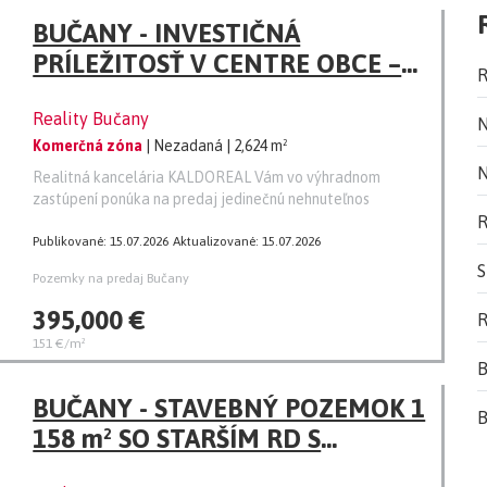
BUČANY - INVESTIČNÁ
PRÍLEŽITOSŤ V CENTRE OBCE –
R
BÝVALÝ MLYN S ROZSIAHLYM
Reality Bučany
POZEMKOM 2 624 m²
N
Komerčná zóna
| Nezadaná
| 2,624 m²
N
Realitná kancelária KALDOREAL Vám vo výhradnom
zastúpení ponúka na predaj jedinečnú nehnuteľnos
R
Publikované: 15.07.2026
Aktualizované: 15.07.2026
S
Pozemky na predaj Bučany
395,000 €
R
151 €/m²
B
BUČANY - STAVEBNÝ POZEMOK 1
B
158 m² SO STARŠÍM RD S
MOŽNOSŤOU VÝSTAVBY 2