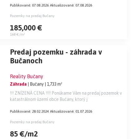
Publikované: 07.08.2026
Aktualizované: 07.08.2026
Pozemky na predaj Bučany
185,000 €
168 €/m²
Predaj pozemku - záhrada v
Bučanoch
Reality Bučany
Záhrada
| Bučany
| 1,733 m²
!!! ZNÍŽENÁ CENA !!!! Ponúkame Vám na predaj pozemok v
katastrálnom území obce Bučany, ktorý j
Publikované: 28.02.2024
Aktualizované: 01.07.2026
Pozemky na predaj Bučany
85 €/m2