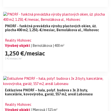
PNORF - funkčná prevádzka výroby plastových okien, úž.
plocha 400 m2, 1.250,-€/mesiac, Bernolákova ul., Hlohovec
Reality Hlohovec
Výrobný objekt
| Bernolákova
| 400 m²
1,250 €/mesiac
3 €/mesiac/m²
Exkluzívne PNORF – hala, polyf. budova s 3x 2i byty,
kancelárie, kovovýroba, garáž, 557 m2, areál Lubonasu
Reality Hlohovec
Výrobný objekt
| Mierová
| 515 m²