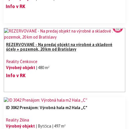
Info v RK
REZERVOVANÉ - Na predaj objekt na výrobné a skladové
účely + pozemok, 20 km od Bratislavy
Reality Čenkovce
Výrobný objekt
| 480 m²
Info v RK
ID 3042 Prenájom: Výrobná hala m2 Hala „C“
Reality Žilina
Výrobný objekt
| Bytčica
| 497 m²