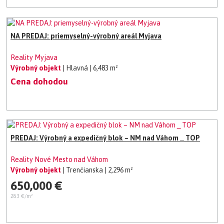
NA PREDAJ: priemyselný-výrobný areál Myjava
Reality Myjava
Výrobný objekt
| Hlavná
| 6,483 m²
Cena dohodou
PREDAJ: Výrobný a expedičný blok – NM nad Váhom _ TOP
Reality Nové Mesto nad Váhom
Výrobný objekt
| Trenčianska
| 2,296 m²
650,000 €
283 €/m²