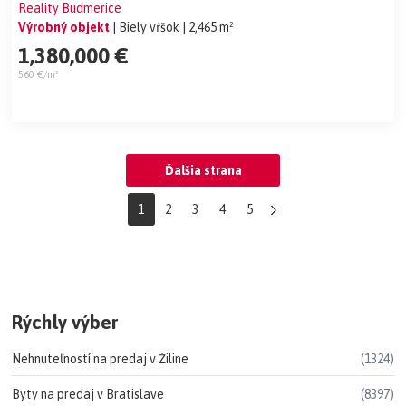
Reality Budmerice
Výrobný objekt
| Biely vŕšok
| 2,465 m²
1,380,000 €
560 €/m²
Ďalšia strana
1
2
3
4
5
Rýchly výber
Nehnuteľností na predaj v Žiline
(1324)
Byty na predaj v Bratislave
(8397)