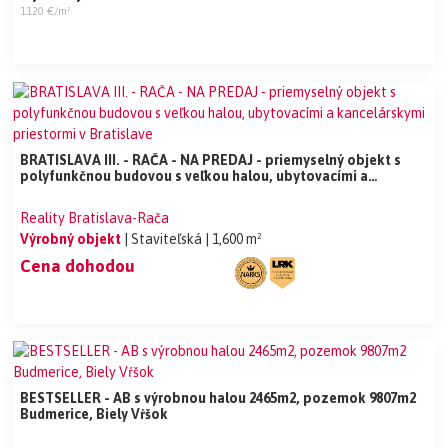
1120 €/m²
BRATISLAVA III. - RAČA - NA PREDAJ - priemyselný objekt s
polyfunkčnou budovou s veľkou halou, ubytovacími a
kancelárskymi priestormi v Bratislave
Reality Bratislava-Rača
Výrobný objekt
| Staviteľská
| 1,600 m²
Cena dohodou
BESTSELLER - AB s výrobnou halou 2465m2, pozemok 9807m2
Budmerice, Biely Vŕšok