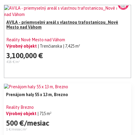
AVILA - priemyselný areál s vlastnou trafostanicou_Nové
Mesto nad Váhom
Reality Nové Mesto nad Váhom
Výrobný objekt
| Trenčianska
| 7,425 m²
3,100,000 €
418 €/m²
Prenájom haly 55 x 13 m, Brezno
Reality Brezno
Výrobný objekt
| 715 m²
500 €/mesiac
1 €/mesiac/m²