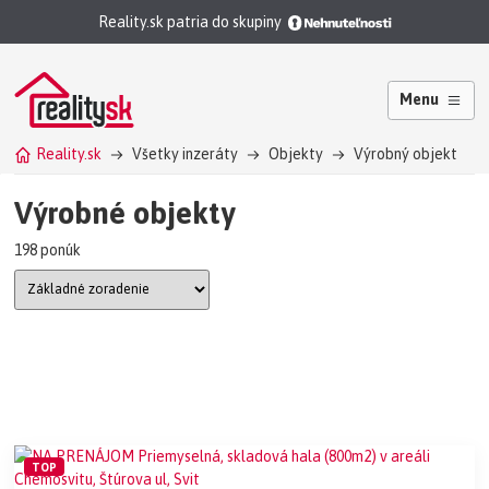
Reality.sk patria do skupiny
Menu
Reality.sk
Všetky inzeráty
Objekty
Výrobný objekt
Výrobné objekty
198 ponúk
TOP