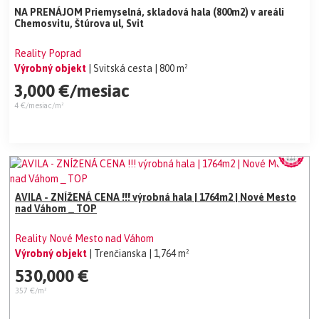
NA PRENÁJOM Priemyselná, skladová hala (800m2) v areáli
Chemosvitu, Štúrova ul, Svit
Reality Poprad
Výrobný objekt
| Svitská cesta
| 800 m²
3,000 €/mesiac
4 €/mesiac/m²
AVILA - ZNÍŽENÁ CENA !!! výrobná hala | 1764m2 | Nové Mesto
nad Váhom _ TOP
Reality Nové Mesto nad Váhom
Výrobný objekt
| Trenčianska
| 1,764 m²
530,000 €
357 €/m²