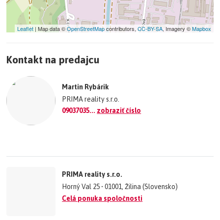
Leaflet
| Map data ©
OpenStreetMap
contributors,
CC-BY-SA
, Imagery ©
Mapbox
+
Kontakt na predajcu
−
©
OpenStreetMap
contributors.
Martin Rybárik
»
PRIMA reality s.r.o.
09037035...
zobraziť číslo
PRIMA reality s.r.o.
Horný Val 25 • 01001, Žilina (Slovensko)
Celá ponuka spoločnosti