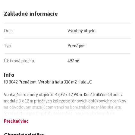
Základné informácie
Druh:
Výrobný objekt
Typ:
Prenájom
Úžitková plocha:
497 m²
Info
ID 3042 Prenájom: Výrobná hala 316 m2 Hala „C
Vonkajšie rozmery objektu: 42,32 x 12,98 m. Konštrukčne 14 polí v
module 3 x 12 m priečnych železobetónových oblúkových nosníkov
na obvodovom stužujúcom venci na konštrukcii nosného skeletu.
Strešná škrupina z prefab. železobet. panelov uložených na
oblúkových nosníkoch strechy, nosníky sú spriahnuté dvojicou
Prečítať viac
pozdĺžnych väzníkov. Zvislé nosné konštrukcie zložené na
murovaných stĺpov striedavo 500/600 mm s medziokennými 340/600
Charakteristika