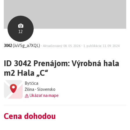
12
3042
(JuVSg_a7XQL)
•
Aktualizovaný: 08. 05. 2026
•
1. publikácia: 11. 09. 2024
ID 3042 Prenájom: Výrobná hala
m2 Hala „C“
Bytčica
Žilina • Slovensko
Ukázať na mape
Cena dohodou