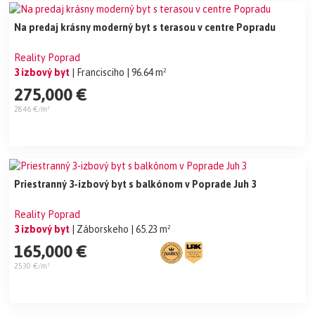
Na predaj krásny moderný byt s terasou v centre Popradu
Reality Poprad
3 izbový byt
| Francisciho
| 96.64 m²
275,000 €
2846 €/m²
Priestranný 3-izbový byt s balkónom v Poprade Juh 3
Reality Poprad
3 izbový byt
| Záborskeho
| 65.23 m²
165,000 €
2530 €/m²