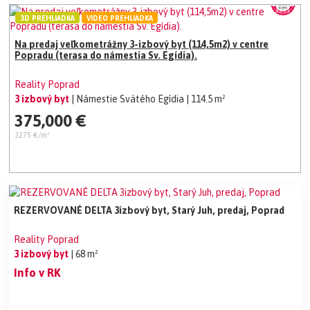
3D PREHLIADKA
VIDEO PREHLIADKA
Na predaj veľkometrážny 3-izbový byt (114,5m2) v centre
Popradu (terasa do námestia Sv. Egídia).
Reality Poprad
3 izbový byt
| Námestie Svätého Egídia
| 114.5 m²
375,000 €
3275 €/m²
REZERVOVANÉ DELTA 3izbový byt, Starý Juh, predaj, Poprad
Reality Poprad
3 izbový byt
| 68 m²
Info v RK