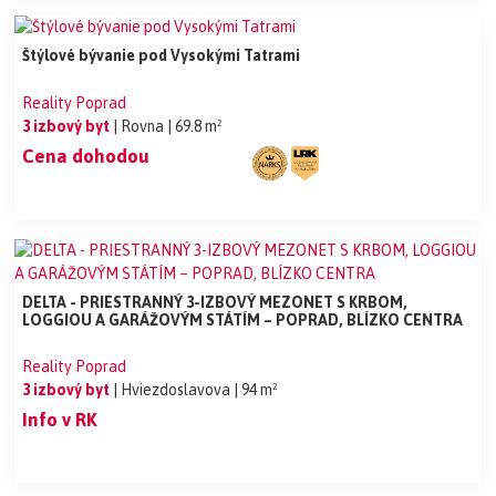
Štýlové bývanie pod Vysokými Tatrami
Reality Poprad
3 izbový byt
| Rovna
| 69.8 m²
Cena dohodou
DELTA - PRIESTRANNÝ 3-IZBOVÝ MEZONET S KRBOM,
LOGGIOU A GARÁŽOVÝM STÁTÍM – POPRAD, BLÍZKO CENTRA
Reality Poprad
3 izbový byt
| Hviezdoslavova
| 94 m²
Info v RK