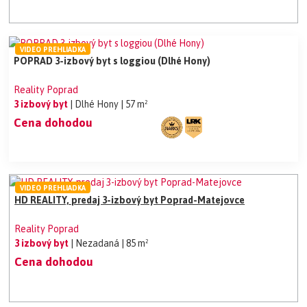
VIDEO PREHLIADKA
POPRAD 3-izbový byt s loggiou (Dlhé Hony)
Reality Poprad
3 izbový byt
| Dlhé Hony
| 57 m²
Cena dohodou
VIDEO PREHLIADKA
HD REALITY, predaj 3-izbový byt Poprad-Matejovce
Reality Poprad
3 izbový byt
| Nezadaná
| 85 m²
Cena dohodou