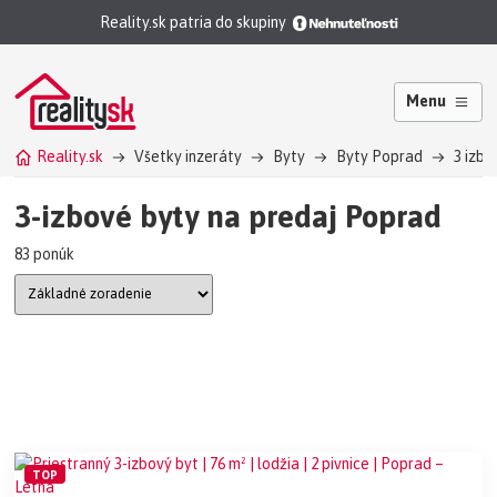
Reality.sk patria do skupiny
Menu
Reality.sk
Všetky inzeráty
Byty
Byty Poprad
3 izb
3-izbové byty na predaj Poprad
83 ponúk
TOP