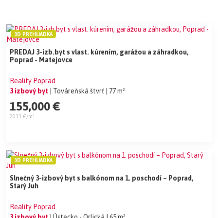
3D PREHLIADKA
PREDAJ 3-izb.byt s vlast. kúrením, garážou a záhradkou,
Poprad - Matejovce
Reality Poprad
3 izbový byt
| Továreňská štvrť
| 77 m²
155,000 €
2013 €/m²
3D PREHLIADKA
Slnečný 3-izbový byt s balkónom na 1. poschodí – Poprad,
Starý Juh
Reality Poprad
3 izbový byt
| Ústecko - Orlická
| 65 m²