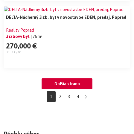
DELTA-Nádherný 3izb. byt v novostavbe EDEN, predaj, Poprad
Reality Poprad
3 izbový byt
| 76 m²
270,000 €
3553 €/m²
Ďalšia strana
1
2
3
4
Rýchly výber