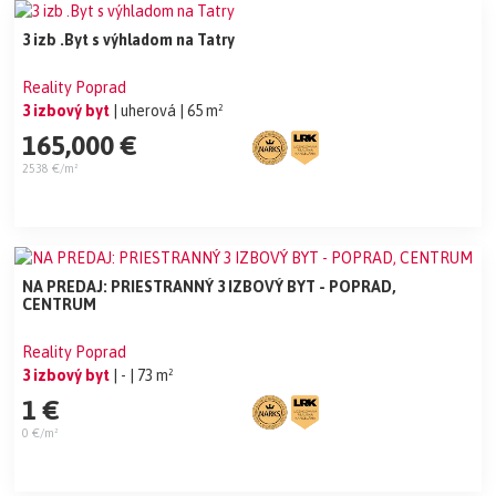
3 izb .Byt s výhladom na Tatry
Reality Poprad
3 izbový byt
| uherová
| 65 m²
165,000 €
2538 €/m²
NA PREDAJ: PRIESTRANNÝ 3 IZBOVÝ BYT - POPRAD,
CENTRUM
Reality Poprad
3 izbový byt
| -
| 73 m²
1 €
0 €/m²