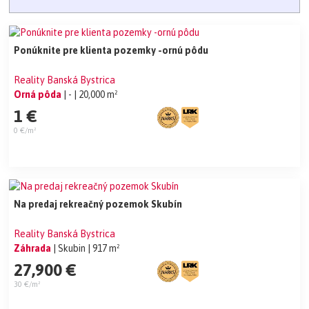
Ponúknite pre klienta pozemky -ornú pôdu
Reality Banská Bystrica
Orná pôda
| -
| 20,000 m²
1 €
0 €/m²
Na predaj rekreačný pozemok Skubín
Reality Banská Bystrica
Záhrada
| Skubin
| 917 m²
27,900 €
30 €/m²