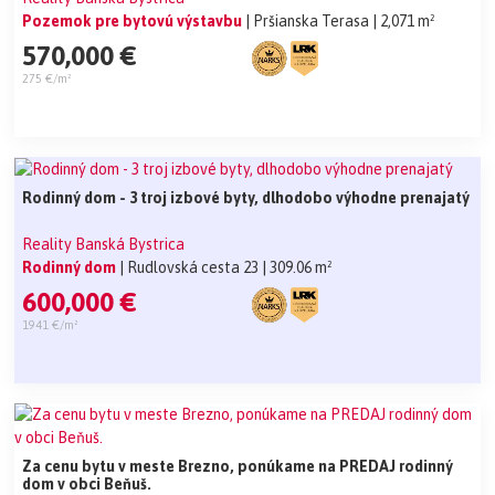
Pozemok pre bytovú výstavbu
| Pršianska Terasa
| 2,071 m²
570,000 €
275 €/m²
Rodinný dom - 3 troj izbové byty, dlhodobo výhodne prenajatý
Reality Banská Bystrica
Rodinný dom
| Rudlovská cesta 23
| 309.06 m²
600,000 €
1941 €/m²
Za cenu bytu v meste Brezno, ponúkame na PREDAJ rodinný
dom v obci Beňuš.