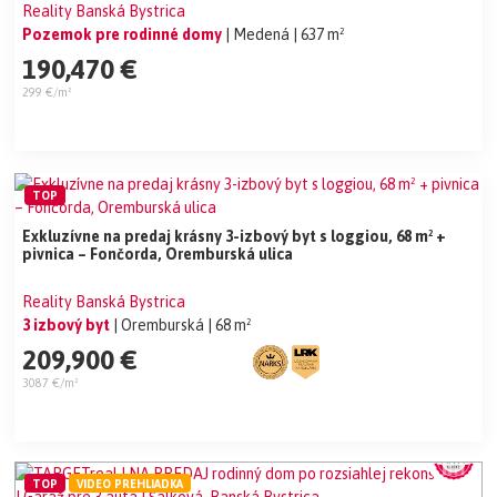
Reality Banská Bystrica
Pozemok pre rodinné domy
| Medená
| 637 m²
190,470 €
299 €/m²
TOP
Exkluzívne na predaj krásny 3-izbový byt s loggiou, 68 m² +
pivnica – Fončorda, Oremburská ulica
Reality Banská Bystrica
3 izbový byt
| Oremburská
| 68 m²
209,900 €
3087 €/m²
TOP
VIDEO PREHLIADKA