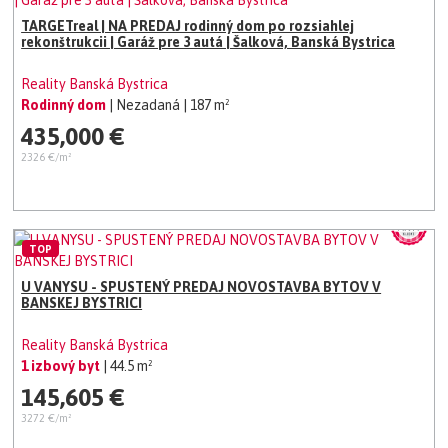
TARGETreal | NA PREDAJ rodinný dom po rozsiahlej
rekonštrukcii | Garáž pre 3 autá | Šalková, Banská Bystrica
Reality Banská Bystrica
Rodinný dom
| Nezadaná
| 187 m²
435,000 €
2326 €/m²
TOP
U VANYSU - SPUSTENÝ PREDAJ NOVOSTAVBA BYTOV V
BANSKEJ BYSTRICI
Reality Banská Bystrica
1 izbový byt
| 44.5 m²
145,605 €
3272 €/m²