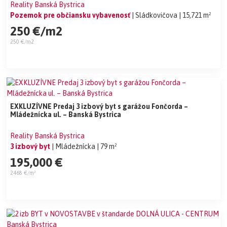
Reality Banská Bystrica
Pozemok pre občiansku vybavenosť
| Sládkovičova
| 15,721 m²
250 €/m2
250 €/m2
EXKLUZÍVNE Predaj 3 izbový byt s garážou Fončorda –
Mládežnícka ul. – Banská Bystrica
Reality Banská Bystrica
3 izbový byt
| Mládežnícka
| 79 m²
195,000 €
2468 €/m²