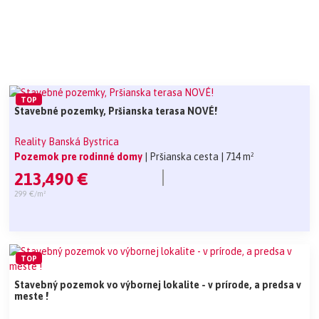
TOP
Stavebné pozemky, Pršianska terasa NOVÉ!
Reality Banská Bystrica
Pozemok pre rodinné domy
| Pršianska cesta
| 714 m²
213,490 €
299 €/m²
TOP
Stavebný pozemok vo výbornej lokalite - v prírode, a predsa v
meste !