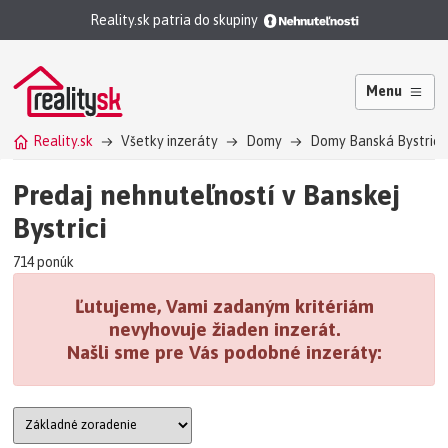
Reality.sk patria do skupiny
Menu
Reality.sk
Všetky inzeráty
Domy
Domy Banská Bystric
Predaj nehnuteľností v Banskej
Bystrici
714 ponúk
Ľutujeme, Vami zadaným kritériám
nevyhovuje žiaden inzerát.
Našli sme pre Vás podobné inzeráty: