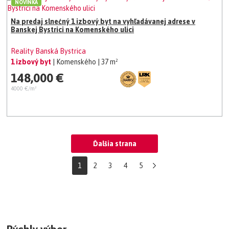
NOVINKA
Na predaj slnećný 1 izbový byt na vyhľadávanej adrese v
Banskej Bystrici na Komenského ulici
Reality Banská Bystrica
1 izbový byt
| Komenského
| 37 m²
148,000 €
4000 €/m²
Ďalšia strana
1
2
3
4
5
Rýchly výber