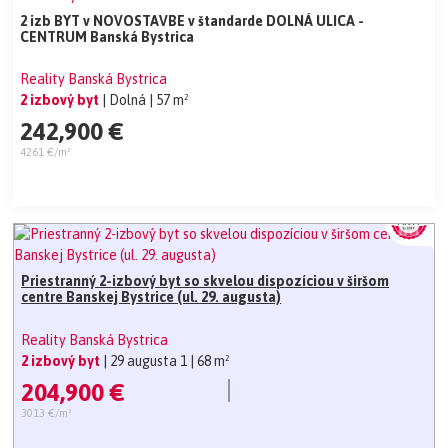
2 izb BYT v NOVOSTAVBE v štandarde DOLNÁ ULICA -
CENTRUM Banská Bystrica
Reality Banská Bystrica
2 izbový byt
| Dolná
| 57 m²
242,900 €
4261 €/m²
Priestranný 2-izbový byt so skvelou dispozíciou v širšom
centre Banskej Bystrice (ul. 29. augusta)
Reality Banská Bystrica
2 izbový byt
| 29 augusta 1
| 68 m²
204,900 €
3013 €/m²