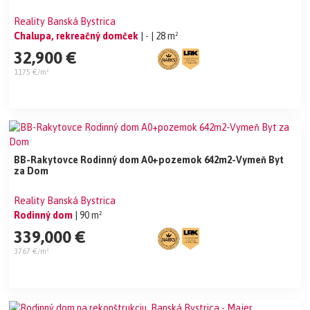
Reality Banská Bystrica
Chalupa, rekreačný domček
| -
| 28 m²
32,900 €
1175 €/m²
BB-Rakytovce Rodinný dom A0+pozemok 642m2-Vymeň Byt
za Dom
Reality Banská Bystrica
Rodinný dom
| 90 m²
339,000 €
3767 €/m²