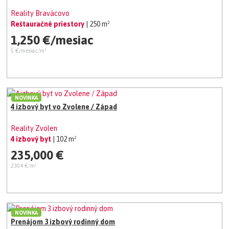
Reality Braväcovo
Reštauračné priestory
| 250 m²
1,250 €/mesiac
5 €/mesiac/m²
NOVINKA
4 izbový byt vo Zvolene / Západ
Reality Zvolen
4 izbový byt
| 102 m²
235,000 €
2304 €/m²
NOVINKA
Prenájom 3 izbový rodinný dom