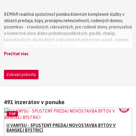
XEMAR realitná spoločnosť ponúka klientom komplexné služby v
oblasti predaja, kúpy, prenájmu nehnuteľností, rodinných domov,
pozemkov - stavebných, rekreačných, pre rodinné domy, priemyselná
a komerčná zóna alebo poľnohospodárskych, garáži, chalúp,
kancelárskych, obchodných a skladových priestorov a pod., výmeny
bytov a prevodov družstevných bytov.
Prečítať viac
Zobraziť pobočky
491 inzerátov v ponuke
TOP
U VANYSU - SPUSTENÝ PREDAJ NOVOSTAVBA BYTOV V
BANSKEJ BYSTRICI