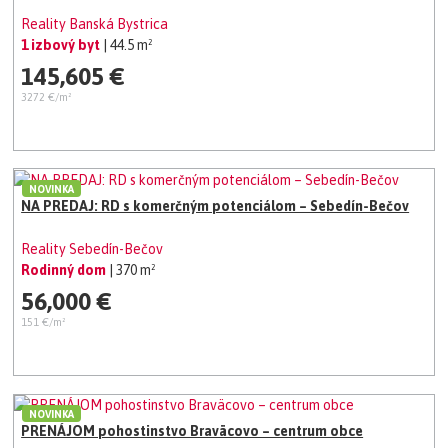
Reality Banská Bystrica
1 izbový byt
| 44.5 m²
145,605 €
3272 €/m²
NOVINKA
NA PREDAJ: RD s komerčným potenciálom – Sebedín-Bečov
Reality Sebedín-Bečov
Rodinný dom
| 370 m²
56,000 €
151 €/m²
NOVINKA
PRENÁJOM pohostinstvo Braväcovo – centrum obce