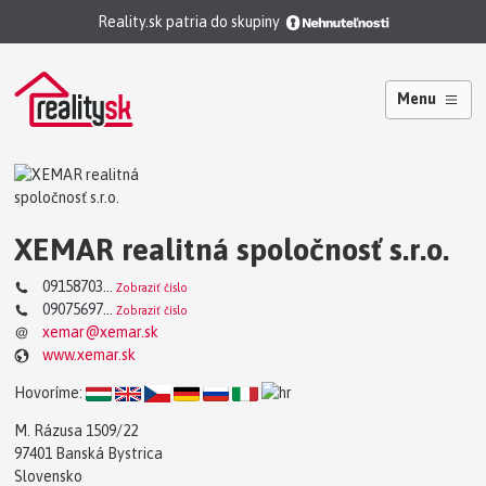
Reality.sk patria do skupiny
Menu
XEMAR realitná spoločnosť s.r.o.
09158703...
Zobraziť číslo
09075697...
Zobraziť číslo
xemar@xemar.sk
www.xemar.sk
Hovoríme:
M. Rázusa 1509/22
97401 Banská Bystrica
Slovensko