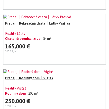
Predaj │ Rekreačná chata │ Látky Prašivá
Reality Látky
Chata, drevenica, zrub
| 54 m²
165,000 €
3056 €/m²
Predaj │ Rodinný dom │ Vígľaš
Reality Vígľaš
Rodinný dom
| 200 m²
250,000 €
1250 €/m²