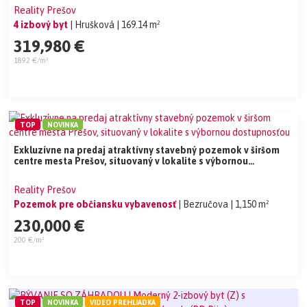
Reality Prešov
4 izbový byt
| Hrušková
| 169.14 m²
319,980 €
1892 €/m²
TOP
NOVINKA
Exkluzívne na predaj atraktívny stavebný pozemok v širšom
centre mesta Prešov, situovaný v lokalite s výbornou
dostupnosťou
Reality Prešov
Pozemok pre občiansku vybavenosť
| Bezručova
| 1,150 m²
230,000 €
200 €/m²
TOP
NOVINKA
VIDEO PREHLIADKA