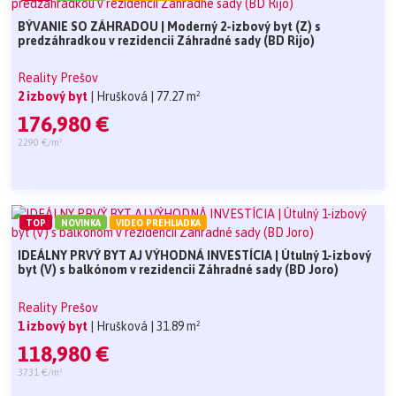
BÝVANIE SO ZÁHRADOU | Moderný 2-izbový byt (Z) s
predzáhradkou v rezidencii Záhradné sady (BD Rijo)
Reality Prešov
2 izbový byt
| Hrušková
| 77.27 m²
176,980 €
2290 €/m²
TOP
NOVINKA
VIDEO PREHLIADKA
IDEÁLNY PRVÝ BYT AJ VÝHODNÁ INVESTÍCIA | Útulný 1-izbový
byt (V) s balkónom v rezidencii Záhradné sady (BD Joro)
Reality Prešov
1 izbový byt
| Hrušková
| 31.89 m²
118,980 €
3731 €/m²