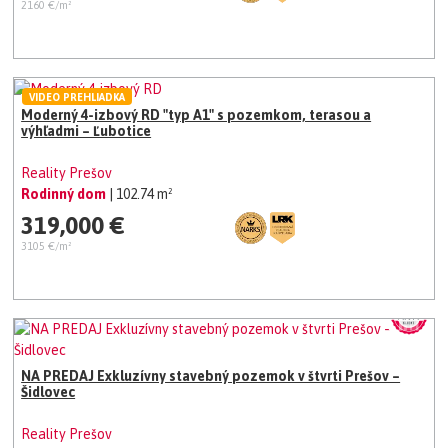
2160 €/m²
VIDEO PREHLIADKA
Moderný 4-izbový RD "typ A1" s pozemkom, terasou a
výhľadmi – Ľubotice
Reality Prešov
Rodinný dom
| 102.74 m²
319,000 €
3105 €/m²
NA PREDAJ Exkluzívny stavebný pozemok v štvrti Prešov –
Šidlovec
Reality Prešov