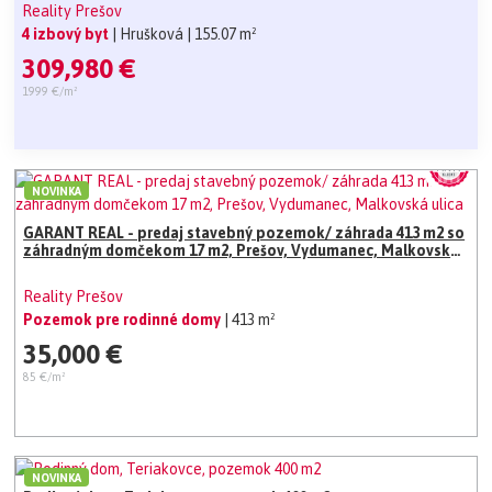
Reality Prešov
4 izbový byt
| Hrušková
| 155.07 m²
309,980 €
1999 €/m²
NOVINKA
GARANT REAL - predaj stavebný pozemok/ záhrada 413 m2 so
záhradným domčekom 17 m2, Prešov, Vydumanec, Malkovská
ulica
Reality Prešov
Pozemok pre rodinné domy
| 413 m²
35,000 €
85 €/m²
NOVINKA