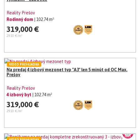
Reality Prešov
Rodinný dom
| 102.74 m²
319,000 €
2910 €/m²
VIDEO PREHLIADKA
Na predaj 4 izbový mezonet typ "A3" len 5 minút od OC Max,
Prešov
Reality Prešov
4 izbový byt
| 102.74 m²
319,000 €
2910 €/m²
VIDEO PREHLIADKA