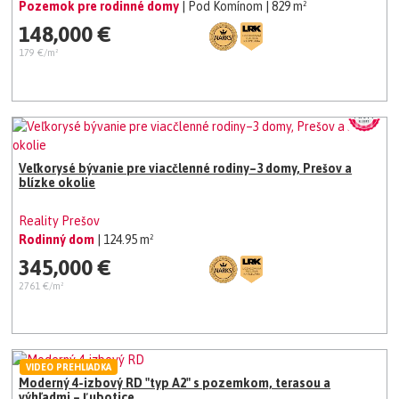
Pozemok pre rodinné domy
| Pod Komínom
| 829 m²
148,000 €
179 €/m²
Veľkorysé bývanie pre viacčlenné rodiny–3 domy, Prešov a
blízke okolie
Reality Prešov
Rodinný dom
| 124.95 m²
345,000 €
2761 €/m²
VIDEO PREHLIADKA
Moderný 4-izbový RD "typ A2" s pozemkom, terasou a
výhľadmi – Ľubotice