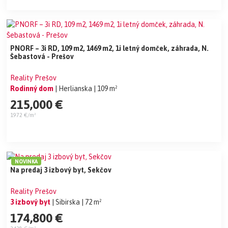
PNORF – 3i RD, 109 m2, 1469 m2, 1i letný domček, záhrada, N.
Šebastová - Prešov
Reality Prešov
Rodinný dom
| Herlianska
| 109 m²
215,000 €
1972 €/m²
NOVINKA
Na predaj 3 izbový byt, Sekčov
Reality Prešov
3 izbový byt
| Sibirska
| 72 m²
174,800 €