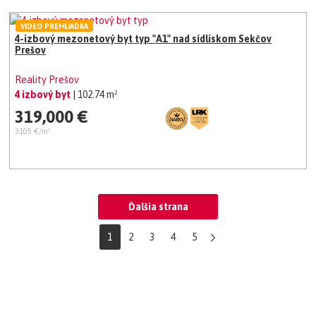
VIDEO PREHLIADKA
4-izbový mezonetový byt typ "A1" nad sídliskom Sekčov
Prešov
Reality Prešov
4 izbový byt
| 102.74 m²
319,000 €
3105 €/m²
Ďalšia strana
1
2
3
4
5