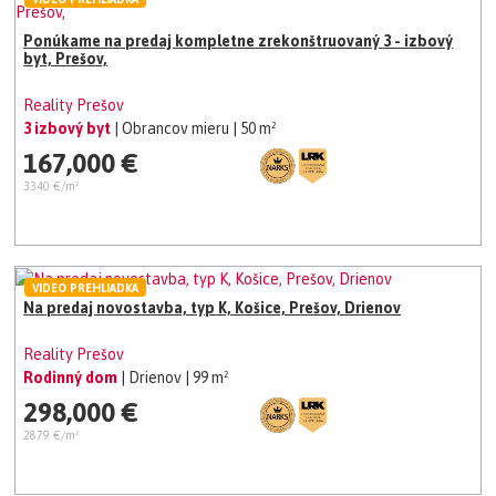
Ponúkame na predaj kompletne zrekonštruovaný 3 - izbový
byt, Prešov,
Reality Prešov
3 izbový byt
| Obrancov mieru
| 50 m²
167,000 €
3340 €/m²
VIDEO PREHLIADKA
Na predaj novostavba, typ K, Košice, Prešov, Drienov
Reality Prešov
Rodinný dom
| Drienov
| 99 m²
298,000 €
2879 €/m²