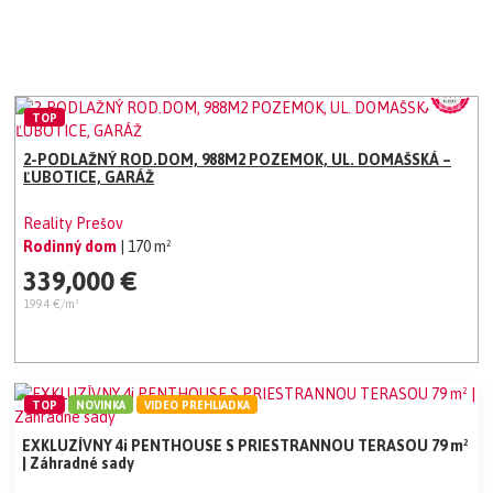
TOP
2-PODLAŽNÝ ROD.DOM, 988M2 POZEMOK, UL. DOMAŠSKÁ –
ĽUBOTICE, GARÁŽ
Reality Prešov
Rodinný dom
| 170 m²
339,000 €
1994 €/m²
TOP
NOVINKA
VIDEO PREHLIADKA
EXKLUZÍVNY 4i PENTHOUSE S PRIESTRANNOU TERASOU 79 m²
| Záhradné sady