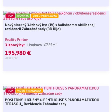
TOP
NOVINKA
VIDEO PREHLIADKA
Nový slnečný 3-izbový byt (JV) s balkónom v obľúbenej
rezidencii Záhradné sady (BD Rijo)
Reality Prešov
3 izbový byt
| Hrušková
| 67.85 m²
195,980 €
2888 €/m²
TOP
VIDEO PREHLIADKA
POSLEDNÝ LUXUSNÝ 4i PENTHOUSE S PANORAMATICKOU
TERASOU_ Rezidencia Záhradné sady