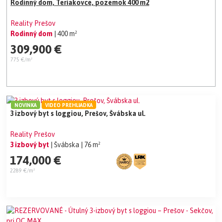
Rodinný dom, Teriakovce, pozemok 400 m2
Reality Prešov
Rodinný dom
| 400 m²
309,900 €
775 €/m²
NOVINKA
VIDEO PREHLIADKA
3 izbový byt s loggiou, Prešov, Švábska ul.
Reality Prešov
3 izbový byt
| Švábska
| 76 m²
174,000 €
2289 €/m²