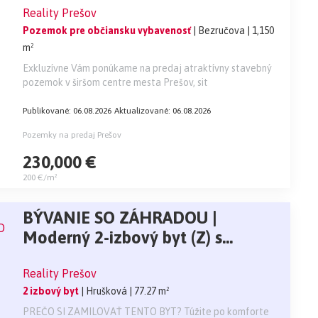
Reality Prešov
s výbornou dostupnosťou
Pozemok pre občiansku vybavenosť
| Bezručova
| 1,150
m²
Exkluzívne Vám ponúkame na predaj atraktívny stavebný
pozemok v širšom centre mesta Prešov, sit
Publikované: 06.08.2026
Aktualizované: 06.08.2026
Pozemky na predaj Prešov
230,000 €
200 €/m²
BÝVANIE SO ZÁHRADOU |
Moderný 2-izbový byt (Z) s
predzáhradkou v rezidencii
Reality Prešov
Záhradné sady (BD Rijo)
2 izbový byt
| Hrušková
| 77.27 m²
PREČO SI ZAMILOVAŤ TENTO BYT? Túžite po komforte