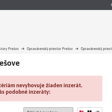
story Prešov
Opravárenský priestor Prešov
Opravárenský priest
rešove
ériám nevyhovuje žiaden inzerát.
ás podobné inzeráty: