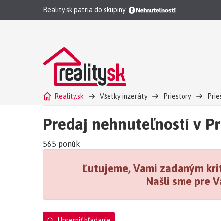
Reality.sk patria do skupiny
Reality.sk
Všetky inzeráty
Priestory
Prie
Predaj nehnuteľností v P
565 ponúk
Ľutujeme, Vami zadaným krit
Našli sme pre V
Upresniť hľadanie