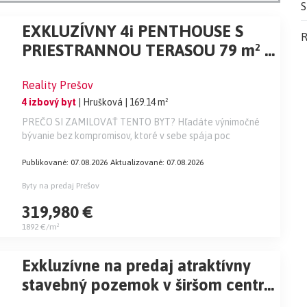
S
EXKLUZÍVNY 4i PENTHOUSE S
R
PRIESTRANNOU TERASOU 79 m² |
Záhradné sady
Reality Prešov
4 izbový byt
| Hrušková
| 169.14 m²
PREČO SI ZAMILOVAŤ TENTO BYT? Hľadáte výnimočné
bývanie bez kompromisov, ktoré v sebe spája poc
Publikované: 07.08.2026
Aktualizované: 07.08.2026
Byty na predaj Prešov
319,980 €
1892 €/m²
Exkluzívne na predaj atraktívny
stavebný pozemok v širšom centre
mesta Prešov, situovaný v lokalite