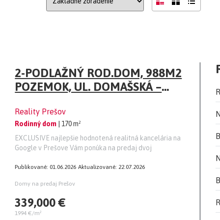
2-PODLAŽNÝ ROD.DOM, 988M2
POZEMOK, UL. DOMAŠSKÁ –
R
ĽUBOTICE, GARÁŽ
Reality Prešov
N
Rodinný dom
| 170 m²
B
EXCLUSIVE najlepšie hodnotená realitná kancelária na
Google v Prešove Vám ponúka na predaj dvoj
N
Publikované: 01.06.2026
Aktualizované: 22.07.2026
B
Domy na predaj Prešov
339,000 €
R
1994 €/m²