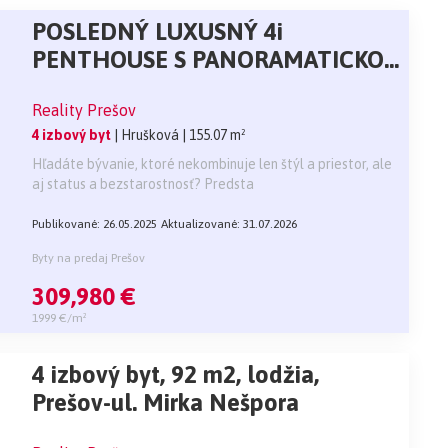
POSLEDNÝ LUXUSNÝ 4i
PENTHOUSE S PANORAMATICKOU
TERASOU_ Rezidencia Záhradné
Reality Prešov
sady
4 izbový byt
| Hrušková
| 155.07 m²
Hľadáte bývanie, ktoré nekombinuje len štýl a priestor, ale
aj status a bezstarostnosť? Predsta
Publikované: 26.05.2025
Aktualizované: 31.07.2026
Byty na predaj Prešov
309,980 €
1999 €/m²
4 izbový byt, 92 m2, lodžia,
Prešov-ul. Mirka Nešpora