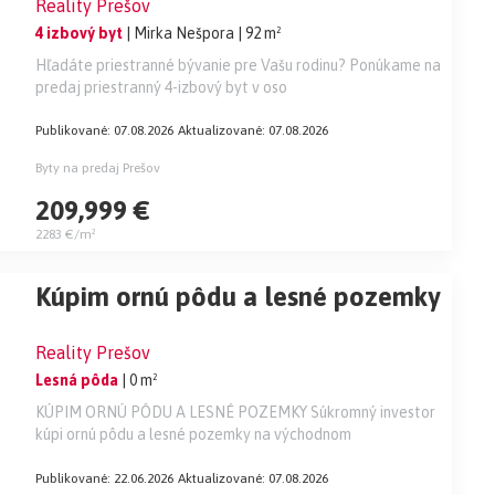
Reality Prešov
4 izbový byt
| Mirka Nešpora
| 92 m²
Hľadáte priestranné bývanie pre Vašu rodinu? Ponúkame na
predaj priestranný 4-izbový byt v oso
Publikované: 07.08.2026
Aktualizované: 07.08.2026
Byty na predaj Prešov
209,999 €
2283 €/m²
Kúpim ornú pôdu a lesné pozemky
Reality Prešov
Lesná pôda
| 0 m²
KÚPIM ORNÚ PÔDU A LESNÉ POZEMKY Súkromný investor
kúpi ornú pôdu a lesné pozemky na východnom
Publikované: 22.06.2026
Aktualizované: 07.08.2026