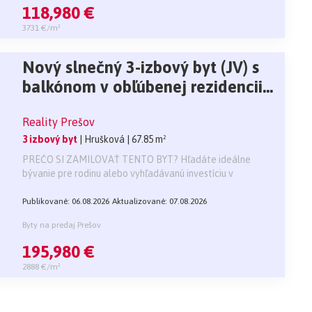
118,980 €
3731 €/m²
Nový slnečný 3-izbový byt (JV) s
balkónom v obľúbenej rezidencii
Záhradné sady (BD Rijo)
Reality Prešov
3 izbový byt
| Hrušková
| 67.85 m²
PREČO SI ZAMILOVAŤ TENTO BYT? Hľadáte ideálne
bývanie pre rodinu alebo vyhľadávanú investíciu v
Publikované: 06.08.2026
Aktualizované: 07.08.2026
Byty na predaj Prešov
195,980 €
2888 €/m²