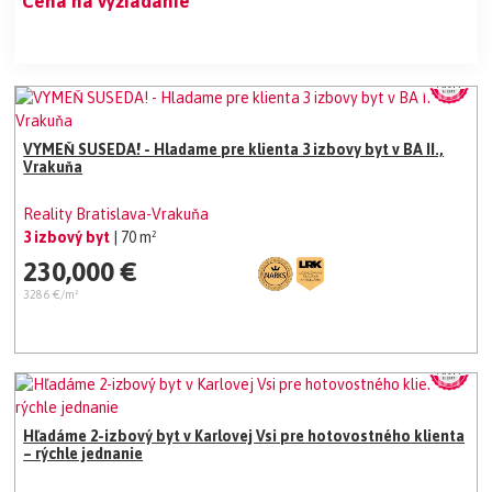
Cena na vyžiadanie
VYMEŇ SUSEDA! - Hladame pre klienta 3 izbovy byt v BA II.,
Vrakuňa
Reality Bratislava-Vrakuňa
3 izbový byt
| 70 m²
230,000 €
3286 €/m²
Hľadáme 2-izbový byt v Karlovej Vsi pre hotovostného klienta
– rýchle jednanie