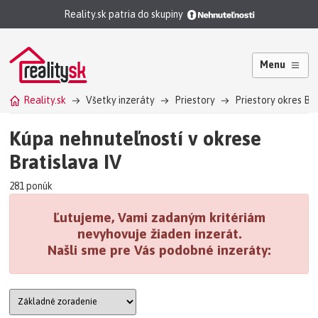
Reality.sk patria do skupiny
Menu
Reality.sk
Všetky inzeráty
Priestory
Priestory okres Brat
Kúpa nehnuteľností v okrese
Bratislava IV
281 ponúk
Ľutujeme, Vami zadaným kritériám
nevyhovuje žiaden inzerát.
Našli sme pre Vás podobné inzeráty: