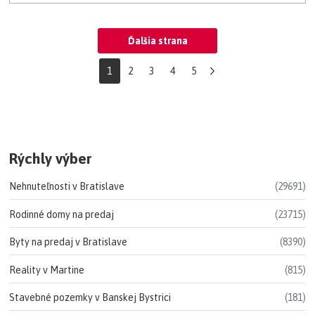
Ďalšia strana
1
2
3
4
5
Rýchly výber
Nehnuteľnosti v Bratislave
(29691)
Rodinné domy na predaj
(23715)
Byty na predaj v Bratislave
(8390)
Reality v Martine
(815)
Stavebné pozemky v Banskej Bystrici
(181)