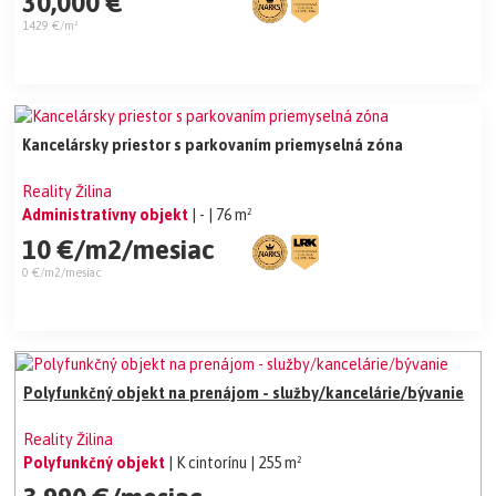
30,000 €
1429 €/m²
Kancelársky priestor s parkovaním priemyselná zóna
Reality Žilina
Administratívny objekt
| -
| 76 m²
10 €/m2/mesiac
0 €/m2/mesiac
Polyfunkčný objekt na prenájom - služby/kancelárie/bývanie
Reality Žilina
Polyfunkčný objekt
| K cintorínu
| 255 m²