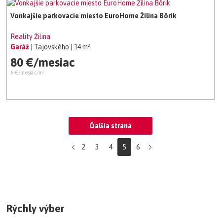
Vonkajšie parkovacie miesto EuroHome Žilina Bôrik
Reality Žilina
Garáž
| Tajovského
| 14 m²
80 €/mesiac
6 €/mesiac/m²
Ďalšia strana
2
3
4
5
6
Rýchly výber