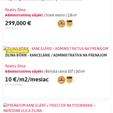
Reality Žilina
Administratívny objekt
| Staré mesto
| 126 m²
299,000 €
2373 €/m²
3D PREHLIADKA
ŽILINA BÔRIK - KANCELÁRIE / ADMINISTRATÍVA NA PRENÁJOM
Reality Žilina
Administratívny objekt
| Bôrická cesta 107
| 165 m²
10 €/m2/mesiac
0 €/m2/mesiac