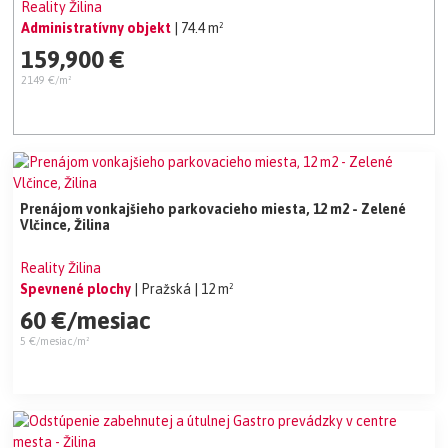
Reality Žilina
Administratívny objekt
| 74.4 m²
159,900 €
2149 €/m²
Prenájom vonkajšieho parkovacieho miesta, 12 m2 - Zelené
Vlčince, Žilina
Reality Žilina
Spevnené plochy
| Pražská
| 12 m²
60 €/mesiac
5 €/mesiac/m²