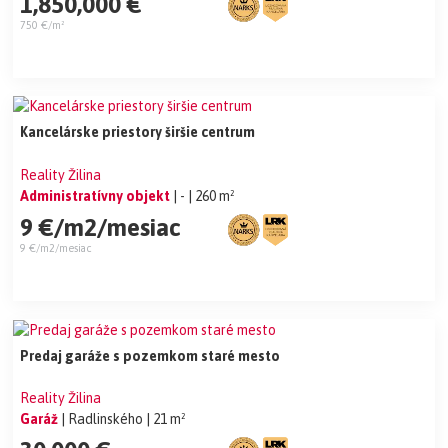
1,850,000 €
750 €/m²
Kancelárske priestory širšie centrum
Reality Žilina
Administratívny objekt
| -
| 260 m²
9 €/m2/mesiac
9 €/m2/mesiac
Predaj garáže s pozemkom staré mesto
Reality Žilina
Garáž
| Radlinského
| 21 m²