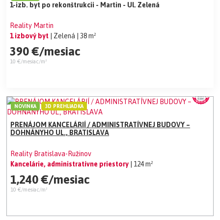
1-izb. byt po rekonštrukcii - Martin - Ul. Zelená
Reality Martin
1 izbový byt
| Zelená
| 38 m²
390 €/mesiac
10 €/mesiac/m²
NOVINKA
3D PREHLIADKA
PRENÁJOM KANCELÁRIÍ / ADMINISTRATÍVNEJ BUDOVY –
DOHNÁNYHO UL., BRATISLAVA
Reality Bratislava-Ružinov
Kancelárie, administratívne priestory
| 124 m²
1,240 €/mesiac
10 €/mesiac/m²