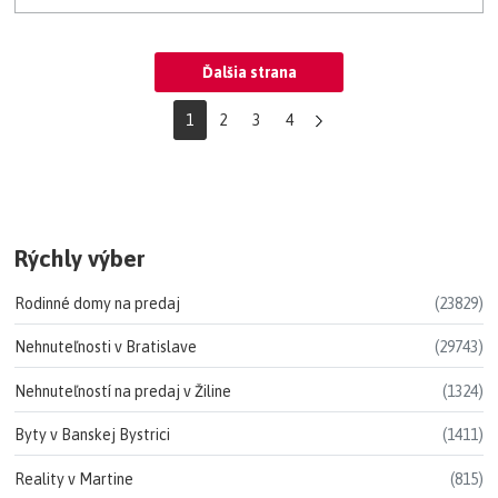
Ďalšia strana
1
2
3
4
Rýchly výber
Rodinné domy na predaj
(23829)
Nehnuteľnosti v Bratislave
(29743)
Nehnuteľností na predaj v Žiline
(1324)
Byty v Banskej Bystrici
(1411)
Reality v Martine
(815)