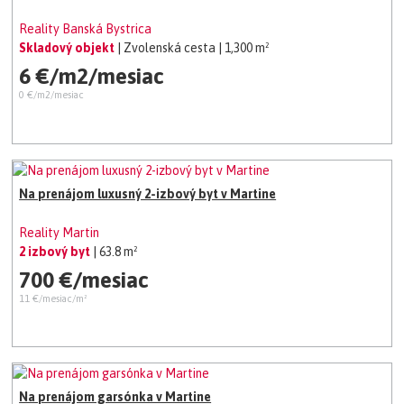
Reality Banská Bystrica
Skladový objekt
| Zvolenská cesta
| 1,300 m²
6 €/m2/mesiac
0 €/m2/mesiac
Na prenájom luxusný 2-izbový byt v Martine
Reality Martin
2 izbový byt
| 63.8 m²
700 €/mesiac
11 €/mesiac/m²
Na prenájom garsónka v Martine