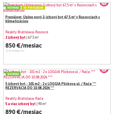
NOVINKA
3D PREHLIADKA
Prenájom: Úplne nový 2-izbový byt 67,5 m² v Rusovciach s
klimatizáciou
Reality Bratislava-Rusovce
2 izbový byt
| 67.5 m²
850 €/mesiac
13 €/mesiac/m²
NOVINKA
5 izbový byt - 101 m2 - 2 x LOGGIA Plickova ul. / Rača ***
REZERVACIA DO 10.08.2026 ***
Reality Bratislava-Rača
5 a viac izbový byt
| 90 m²
890 €/mesiac