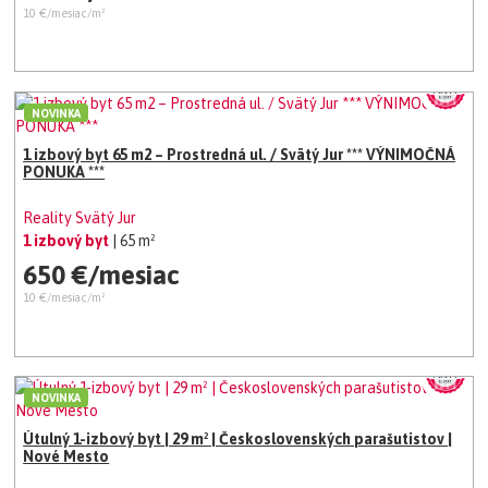
10 €/mesiac/m²
NOVINKA
1 izbový byt 65 m2 – Prostredná ul. / Svätý Jur *** VÝNIMOČNÁ
PONUKA ***
Reality Svätý Jur
1 izbový byt
| 65 m²
650 €/mesiac
10 €/mesiac/m²
NOVINKA
Útulný 1-izbový byt | 29 m² | Československých parašutistov |
Nové Mesto