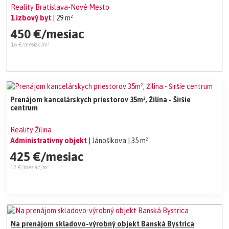
Reality Bratislava-Nové Mesto
1 izbový byt
| 29 m²
450 €/mesiac
16 €/mesiac/m²
Prenájom kancelárskych priestorov 35m², Žilina - Širšie
centrum
Reality Žilina
Administratívny objekt
| Jánošíkova
| 35 m²
425 €/mesiac
12 €/mesiac/m²
Na prenájom skladovo-výrobný objekt Banská Bystrica