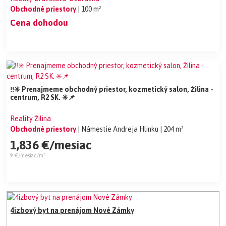
Obchodné priestory
| 100 m²
Cena dohodou
‼️✳️ Prenajmeme obchodný priestor, kozmetický salon, Žilina -
centrum, R2 SK. ✳️📌
Reality Žilina
Obchodné priestory
| Námestie Andreja Hlinku
| 204 m²
1,836 €/mesiac
9 €/mesiac/m²
4izbový byt na prenájom Nové Zámky