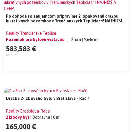
Po dohode so záujemcom pripravíme 2. opakovanú dražbu
lukratívnych pozemkov v Trenčianskych Tepliciach! NAJNIŽŠIA
CENA!
Reality Trenčianske Teplice
Pozemok pre bytovú výstavbu
| Ľ. Štúra
| 9,646 m²
583,583 €
61 €/m²
Dražba 2-izbového bytu v Bratislave - Rači!
Reality Bratislava-Rača
2 izbový byt
| Dopravná
| 0 m²
165,000 €