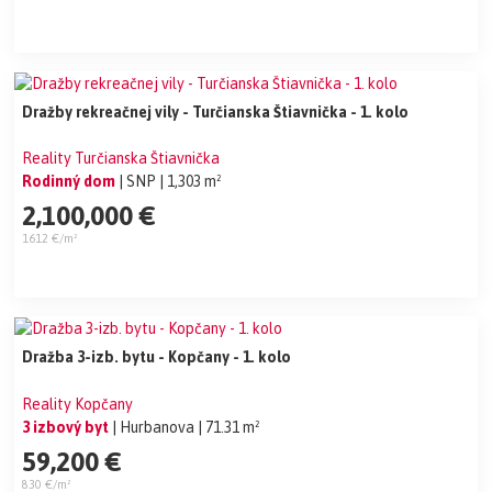
Dražby rekreačnej vily - Turčianska Štiavnička - 1. kolo
Reality Turčianska Štiavnička
Rodinný dom
| SNP
| 1,303 m²
2,100,000 €
1612 €/m²
Dražba 3-izb. bytu - Kopčany - 1. kolo
Reality Kopčany
3 izbový byt
| Hurbanova
| 71.31 m²
59,200 €
830 €/m²