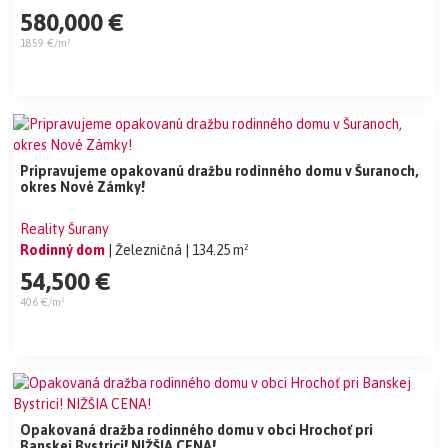
580,000 €
1859 €/m²
Pripravujeme opakovanú dražbu rodinného domu v Šuranoch,
okres Nové Zámky!
Reality Šurany
Rodinný dom
| Železničná
| 134.25 m²
54,500 €
406 €/m²
Opakovaná dražba rodinného domu v obci Hrochoť pri
Banskej Bystrici! NIŽŠIA CENA!