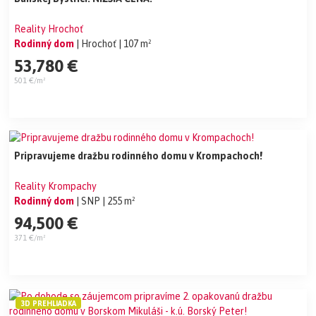
Reality Hrochoť
Rodinný dom
| Hrochoť
| 107 m²
53,780 €
501 €/m²
Pripravujeme dražbu rodinného domu v Krompachoch!
Reality Krompachy
Rodinný dom
| SNP
| 255 m²
94,500 €
371 €/m²
3D PREHLIADKA