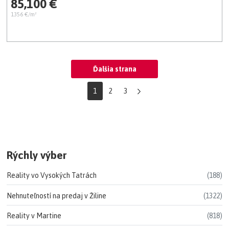
85,100 €
1356 €/m²
Ďalšia strana
1
2
3
Rýchly výber
Reality vo Vysokých Tatrách
(188)
Nehnuteľností na predaj v Žiline
(1322)
Reality v Martine
(818)