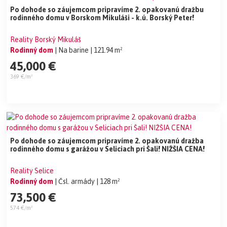
Po dohode so záujemcom pripravíme 2. opakovanú dražbu
rodinného domu v Borskom Mikuláši - k.ú. Borský Peter!
Reality Borský Mikuláš
Rodinný dom
| Na barine
| 121.94 m²
45,000 €
369 €/m²
Po dohode so záujemcom pripravíme 2. opakovanú dražba
rodinného domu s garážou v Seliciach pri Šali! NIŽŠIA CENA!
Reality Selice
Rodinný dom
| Čsl. armády
| 128 m²
73,500 €
574 €/m²