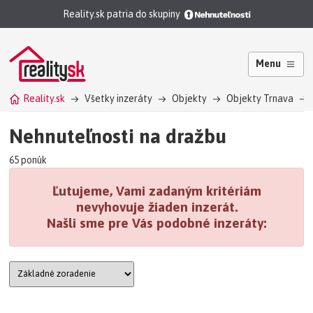
Reality.sk patria do skupiny
Menu
Reality.sk
Všetky inzeráty
Objekty
Objekty Trnava
Nehnuteľnosti na dražbu
65 ponúk
Ľutujeme, Vami zadaným kritériám
nevyhovuje žiaden inzerát.
Našli sme pre Vás podobné inzeráty: