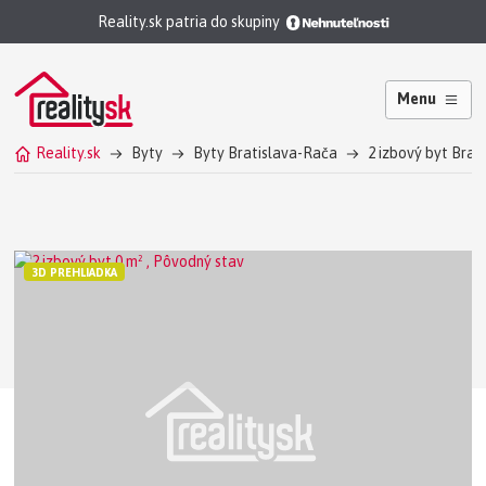
Reality.sk patria do skupiny
Menu
Reality.sk
Byty
Byty Bratislava-Rača
2 izbový byt Brat
3D PREHLIADKA