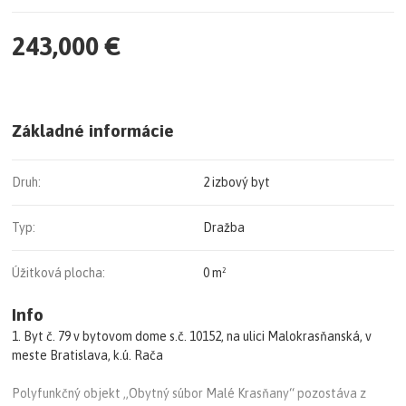
243,000 €
Základné informácie
Druh:
2 izbový byt
Typ:
Dražba
Úžitková plocha:
0 m²
Info
1. Byt č. 79 v bytovom dome s.č. 10152, na ulici Malokrasňanská, v
meste Bratislava, k.ú. Rača
Polyfunkčný objekt „Obytný súbor Malé Krasňany“ pozostáva z