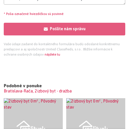
* Polia označené hviezdičkou sú povinné
Pošlite nám správu
Vaše údaje zadané do kontaktného formulára budú odoslané konkrétnemu
predajcovi a aj spoločnosti United Classifieds, s.r.o.. Bližšie informácie k
ochrane osobných údajov
nájdete tu
Podobné v ponuke
Bratislava-Rača, 2 izbový byt - dražba