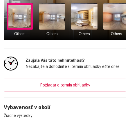
Cena vrátane energií:
Nie
1. Spoluvlastnícky podiel o veľkosti 3/494 na nebytovom priestore č.
1 - garážové státie č. 2.61
Jedná sa o garážové stojisko na -1 suteréne predmetného bytového
domu. Vjazdová a výjazdová rampa z garáže je opatrená do úrovne
terénu metličkovou úpravou. Betónová podlaha má povrchovú
Zaujala Vás táto nehnuteľnosť?
úpravu s polyuretánovým/panpex náterom. V garáži je inštalované
Nečakajte a dohodnite si termín obhliadky ešte dnes.
štandardné aj núdzové osvetlenie. Odvodnenie podláh je
zabezpečené žľabmi. Vjazd do garáže je kontrolovaný cez
motorickú garážovú bránu s diaľkovým ovládaním. Každé parkovacie
Požiadať o termín obhliadky
miesto je označené vlastným poradovým číslom.
Celková podlahová plocha garážového státia č. 2.61 je cca 12 m2.
Vybavenosť v okolí
Žiadne výsledky
1. Spoluvlastnícky podiel o veľkosti 1/494 na nebytovom priestore č.
1 - pivničná kobka č. 02.35