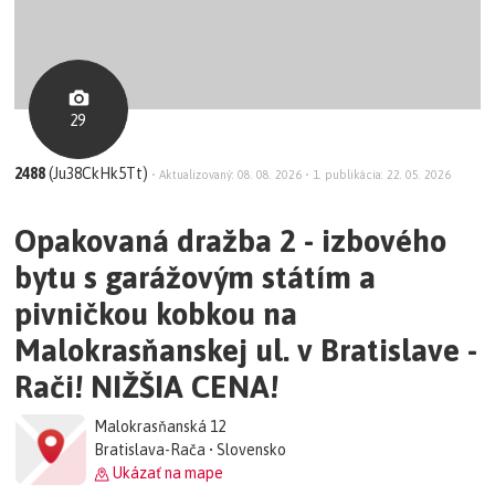
29
2488
(Ju38CkHk5Tt)
•
Aktualizovaný: 08. 08. 2026
•
1. publikácia: 22. 05. 2026
Opakovaná dražba 2 - izbového
bytu s garážovým státím a
pivničkou kobkou na
Malokrasňanskej ul. v Bratislave -
Rači! NIŽŠIA CENA!
Malokrasňanská 12
Bratislava-Rača • Slovensko
Ukázať na mape