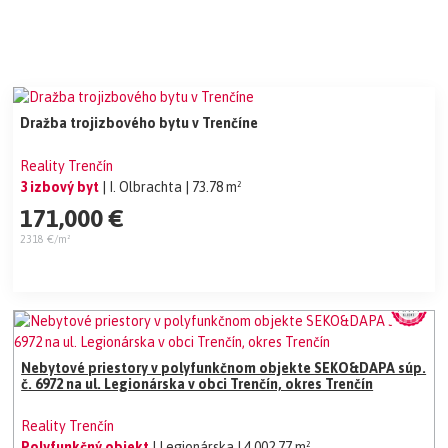
Dražba trojizbového bytu v Trenčíne
Reality Trenčín
3 izbový byt
| I. Olbrachta
| 73.78 m²
171,000 €
2318 €/m²
Nebytové priestory v polyfunkčnom objekte SEKO&DAPA súp.
č. 6972 na ul. Legionárska v obci Trenčín, okres Trenčín
Reality Trenčín
Polyfunkčný objekt
| Legionárska
| 4,002.77 m²