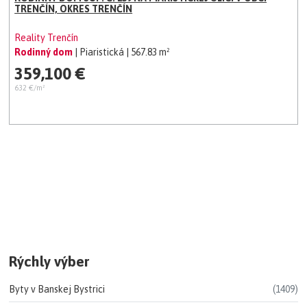
TRENČÍN, OKRES TRENČÍN
Reality Trenčín
Rodinný dom
| Piaristická
| 567.83 m²
359,100 €
632 €/m²
Rýchly výber
Byty v Banskej Bystrici
(1409)