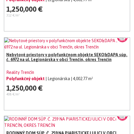
1,250,000 €
312 €/m²
Nebytové priestory v polyfunkčnom objekte SEKO&DAPA súp.
č. 6972 na ul. Legionárska v obci Trenčín, okres Trenčín
Reality Trenčín
Polyfunkčný objekt
| Legionárska
| 4,002.77 m²
1,250,000 €
408 €/m²
RODINNÝ DOM SÚP. Č. 259 NA PIARISTICKEJ ULICI V OBCI