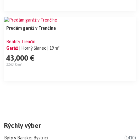
Predám garáž v Trenčíne
Reality Trenčín
Garáž
| Horný Šianec
| 19 m²
43,000 €
2263 €/m²
Rýchly výber
Byty v Banskej Bystrici
(1410)