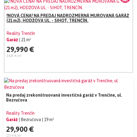
!NOVÁ CENA! NA PREDAJ NADROZMERNÁ MUROVANÁ GARÁŽ
(21 m2), HODŽOVA UL. - SIHOŤ, TRENČÍN.
Reality Trenčín
Garáž
| 21 m²
29,990 €
1428 €/m²
Na predaj zrekonštruovaná investičná garáž v Trenčíne, ul.
Bezručova
Reality Trenčín
Garáž
| Bezručova
| 19 m²
29,900 €
1574 €/m²