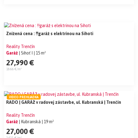
Znížená cena : !!garáž s elektrinou na Sihoti
Reality Trenčín
Garáž
| Sihoť I
| 15 m²
27,990 €
1866 €/m²
VIDEO PREHLIADKA
RADO | GARÁŽ v radovej zástavbe, ul. Kubranská | Trenčín
Reality Trenčín
Garáž
| Kubranská
| 19 m²
27,000 €
1421 €/m²