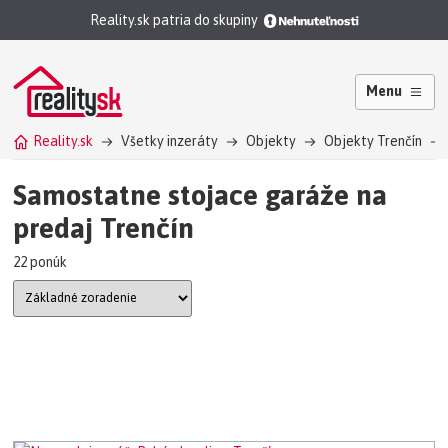
Reality.sk patria do skupiny
Menu
Reality.sk
Všetky inzeráty
Objekty
Objekty Trenčín
Samostatne stojace garáže na
predaj Trenčín
22 ponúk