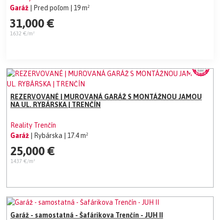
Garáž
| Pred poľom
| 19 m²
31,000 €
1632 €/m²
REZERVOVANÉ | MUROVANÁ GARÁŽ S MONTÁŽNOU JAMOU
NA UL. RYBÁRSKA | TRENČÍN
Reality Trenčín
Garáž
| Rybárska
| 17.4 m²
25,000 €
1437 €/m²
Garáž - samostatná - Šafárikova Trenčín - JUH II