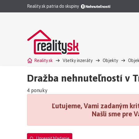
Reality.sk patria do skupiny
Reality.sk
Všetky inzeráty
Objekty
Objek
Dražba nehnuteľností v T
4 ponuky
Ľutujeme, Vami zadaným krit
Našli sme pre V
Upresniť hľadanie