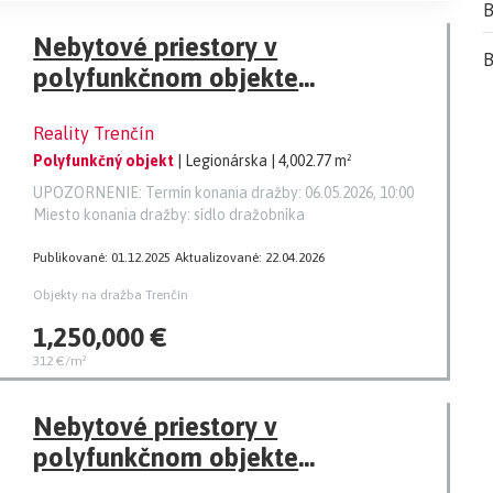
B
Nebytové priestory v
B
polyfunkčnom objekte
SEKO&DAPA súp. č. 6972 na ul.
Reality Trenčín
Legionárska v obci Trenčín, okres
Polyfunkčný objekt
| Legionárska
| 4,002.77 m²
Trenčín
UPOZORNENIE: Termín konania dražby: 06.05.2026, 10:00
Miesto konania dražby: sídlo dražobníka
Publikované: 01.12.2025
Aktualizované: 22.04.2026
Objekty na dražba Trenčín
1,250,000 €
312 €/m²
Nebytové priestory v
polyfunkčnom objekte
SEKO&DAPA súp. č. 6972 na ul.