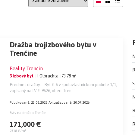
Dražba trojizbového bytu v
Trenčíne
N
Reality Trenčín
R
3 izbový byt
| I. Olbrachta
| 73.78 m²
S
Predmet dražby: - Byt č. 6 v spoluvlastníckom podiele 1/1,
zapísaný na LV č. 9626, obec: Tren
N
Publikované: 23.06.2026
Aktualizované: 20.07.2026
R
Byty na dražba Trenčín
171,000 €
R
2318 €/m²