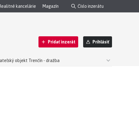
Realitné kancelárie
Magazín
Pridať inzerát
Prihlásiť
ateľský objekt Trenčín - dražba