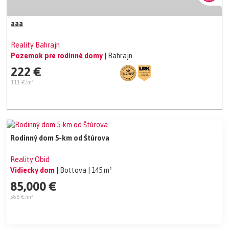
aaa
Reality Bahrajn
Pozemok pre rodinné domy
| Bahrajn
222 €
111 €/m²
Rodinný dom 5-km od Štúrova
Reality Obid
Vidiecky dom
| Bottova
| 145 m²
85,000 €
586 €/m²