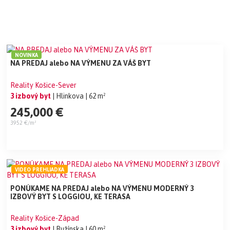
NOVINKA
NA PREDAJ alebo NA VÝMENU ZA VÁŠ BYT
Reality Košice-Sever
3 izbový byt
| Hlinkova
| 62 m²
245,000 €
3952 €/m²
VIDEO PREHLIADKA
PONÚKAME NA PREDAJ alebo NA VÝMENU MODERNÝ 3
IZBOVÝ BYT S LOGGIOU, KE TERASA
Reality Košice-Západ
3 izbový byt
| Ružínska
| 60 m²