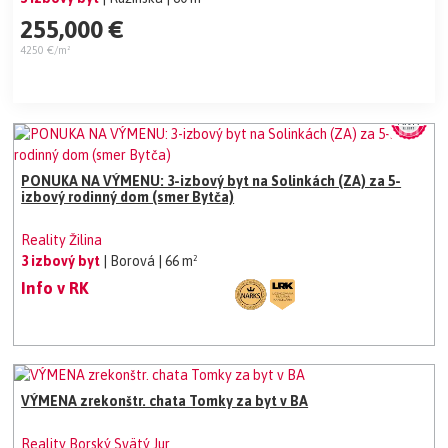
255,000 €
4250 €/m²
PONUKA NA VÝMENU: 3-izbový byt na Solinkách (ZA) za 5-
izbový rodinný dom (smer Bytča)
Reality Žilina
3 izbový byt
| Borová
| 66 m²
Info v RK
VÝMENA zrekonštr. chata Tomky za byt v BA
Reality Borský Svätý Jur