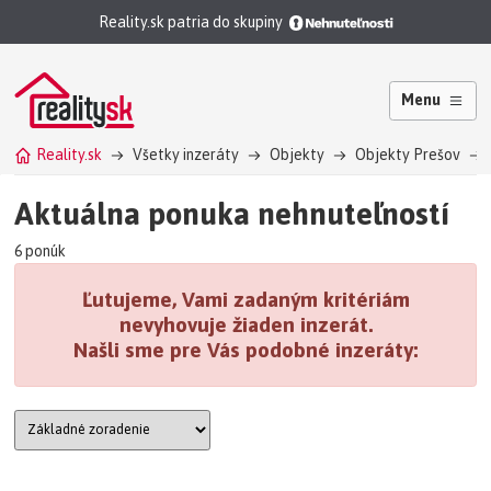
Reality.sk patria do skupiny
Menu
Reality.sk
Všetky inzeráty
Objekty
Objekty Prešov
Aktuálna ponuka nehnuteľností
6 ponúk
Ľutujeme, Vami zadaným kritériám
nevyhovuje žiaden inzerát.
Našli sme pre Vás podobné inzeráty: