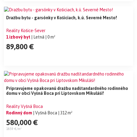
Dražbu bytu - garsónky v Košiciach, k.ú. Severné Mesto!
Reality Košice-Sever
1 izbový byt
| Letná
| 0 m²
89,800 €
Pripravujeme opakovanú dražbu nadštandardného rodinného
domu v obci Vyšná Boca pri Liptovskom Mikuláši!
Reality Vyšná Boca
Rodinný dom
| Vyšná Boca
| 312 m²
580,000 €
1859 €/m²