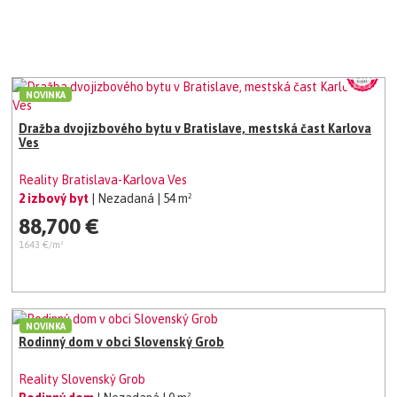
NOVINKA
Dražba dvojizbového bytu v Bratislave, mestská čast Karlova
Ves
Reality Bratislava-Karlova Ves
2 izbový byt
| Nezadaná
| 54 m²
88,700 €
1643 €/m²
NOVINKA
Rodinný dom v obci Slovenský Grob
Reality Slovenský Grob