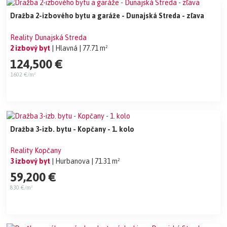
Dražba 2-izbového bytu a garáže - Dunajská Streda - zľava
Reality Dunajská Streda
2 izbový byt
| Hlavná
| 77.71 m²
124,500 €
1602 €/m²
Dražba 3-izb. bytu - Kopčany - 1. kolo
Reality Kopčany
3 izbový byt
| Hurbanova
| 71.31 m²
59,200 €
830 €/m²