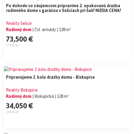
Po dohode so záujemcom pripravíme 2. opakovanú dražba
rodinného domu s garážou v Seliciach pri Šali! NIŽŠIA CENA!
Reality Selice
Rodinný dom
| Čsl. armády
| 128 m²
73,500 €
574 €/m²
Pripravujeme 2. kolo dražby domu - Biskupice
Reality Biskupice
Rodinný dom
| Biskupická
| 128 m²
34,050 €
266 €/m²