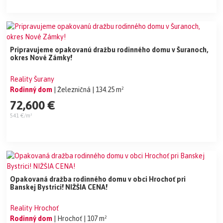
Pripravujeme opakovanú dražbu rodinného domu v Šuranoch,
okres Nové Zámky!
Reality Šurany
Rodinný dom
| Železničná
| 134.25 m²
72,600 €
541 €/m²
Opakovaná dražba rodinného domu v obci Hrochoť pri
Banskej Bystrici! NIŽŠIA CENA!
Reality Hrochoť
Rodinný dom
| Hrochoť
| 107 m²