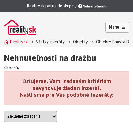
Reality.sk patria do skupiny
Menu
Reality.sk
Všetky inzeráty
Objekty
Objekty Banská Bys
Nehnuteľnosti na dražbu
65 ponúk
Ľutujeme, Vami zadaným kritériám
nevyhovuje žiaden inzerát.
Našli sme pre Vás podobné inzeráty: