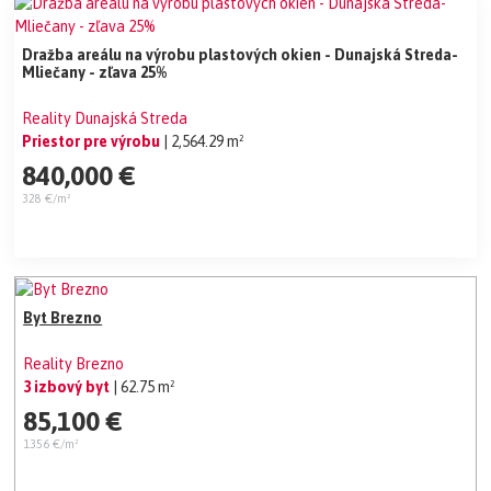
Dražba areálu na výrobu plastových okien - Dunajská Streda-
Mliečany - zľava 25%
Reality Dunajská Streda
Priestor pre výrobu
| 2,564.29 m²
840,000 €
328 €/m²
Byt Brezno
Reality Brezno
3 izbový byt
| 62.75 m²
85,100 €
1356 €/m²