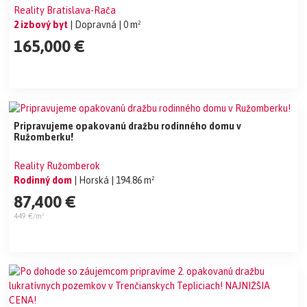
Reality Bratislava-Rača
2 izbový byt
| Dopravná
| 0 m²
165,000 €
Pripravujeme opakovanú dražbu rodinného domu v
Ružomberku!
Reality Ružomberok
Rodinný dom
| Horská
| 194.86 m²
87,400 €
449 €/m²