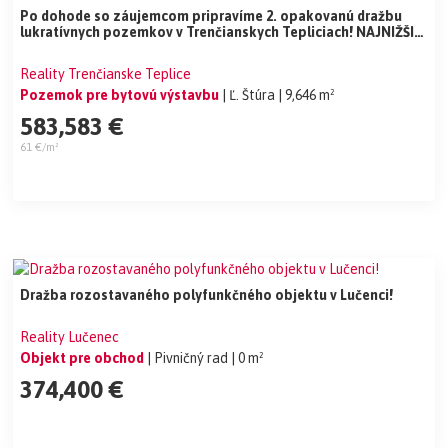
Po dohode so záujemcom pripravíme 2. opakovanú dražbu
lukratívnych pozemkov v Trenčianskych Tepliciach! NAJNIŽŠIA
CENA!
Reality Trenčianske Teplice
Pozemok pre bytovú výstavbu
| Ľ. Štúra
| 9,646 m²
583,583 €
61 €/m²
Dražba rozostavaného polyfunkčného objektu v Lučenci!
Reality Lučenec
Objekt pre obchod
| Pivničný rad
| 0 m²
374,400 €