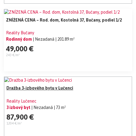
ZNÍŽENÁ CENA – Rod. dom, Kostolná 37, Bučany, podiel 1/2
Reality Bučany
Rodinný dom
| Nezadaná
| 201.89 m²
49,000 €
243 €/m²
Dražba 3-izbového bytu v Lučenci
Reality Lučenec
3 izbový byt
| Nezadaná
| 73 m²
87,900 €
1204 €/m²