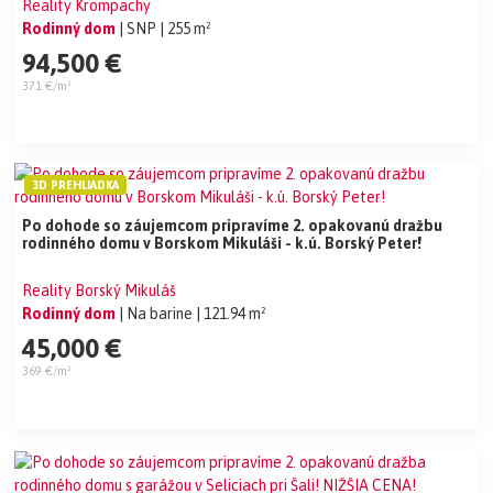
Reality Krompachy
Rodinný dom
| SNP
| 255 m²
94,500 €
371 €/m²
3D PREHLIADKA
Po dohode so záujemcom pripravíme 2. opakovanú dražbu
rodinného domu v Borskom Mikuláši - k.ú. Borský Peter!
Reality Borský Mikuláš
Rodinný dom
| Na barine
| 121.94 m²
45,000 €
369 €/m²