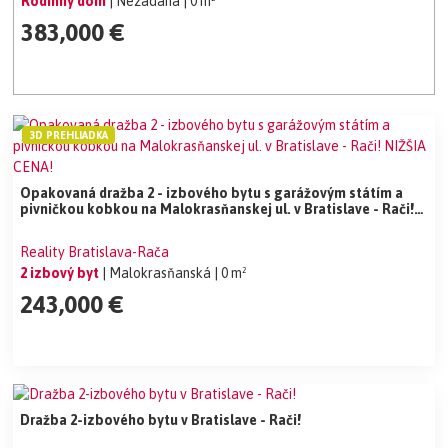
Rodinný dom
| Nezadaná
| 0 m²
383,000 €
3D PREHLIADKA
Opakovaná dražba 2 - izbového bytu s garážovým státím a
pivničkou kobkou na Malokrasňanskej ul. v Bratislave - Rači!
NIŽŠIA CENA!
Reality Bratislava-Rača
2 izbový byt
| Malokrasňanská
| 0 m²
243,000 €
Dražba 2-izbového bytu v Bratislave - Rači!