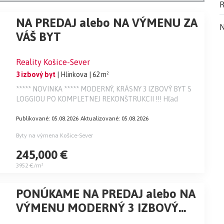
R
NA PREDAJ alebo NA VÝMENU ZA
N
VÁŠ BYT
Reality Košice-Sever
3 izbový byt
| Hlinkova
| 62 m²
***** NOVINKA ***** MODERNÝ, KRÁSNY 3 IZBOVÝ BYT S
LOGGIOU PO KOMPLETNEJ REKONŠTRUKCII !!! Hľad
Publikované: 05.08.2026
Aktualizované: 05.08.2026
Byty na výmena Košice-Sever
245,000 €
3952 €/m²
PONÚKAME NA PREDAJ alebo NA
VÝMENU MODERNÝ 3 IZBOVÝ
BYT S LOGGIOU, KE TERASA