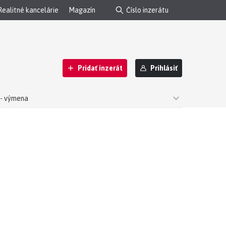
Realitné kancelárie
Magazín
Pridať inzerát
Prihlásiť
- výmena