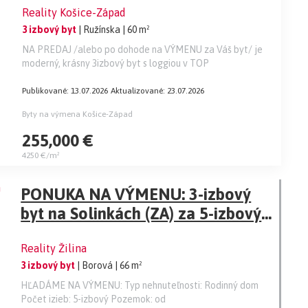
Reality Košice-Západ
3 izbový byt
| Ružínska
| 60 m²
NA PREDAJ /alebo po dohode na VÝMENU za Váš byt/ je
moderný, krásny 3izbový byt s loggiou v TOP
Publikované: 13.07.2026
Aktualizované: 23.07.2026
Byty na výmena Košice-Západ
255,000 €
4250 €/m²
PONUKA NA VÝMENU: 3-izbový
byt na Solinkách (ZA) za 5-izbový
rodinný dom (smer Bytča)
Reality Žilina
3 izbový byt
| Borová
| 66 m²
HĽADÁME NA VÝMENU: Typ nehnuteľnosti: Rodinný dom
Počet izieb: 5-izbový Pozemok: od