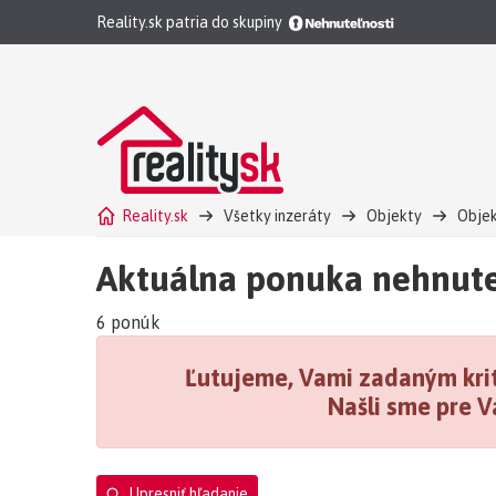
Reality.sk patria do skupiny
Reality.sk
Všetky inzeráty
Objekty
Objek
Aktuálna ponuka nehnute
6 ponúk
Ľutujeme, Vami zadaným krit
Našli sme pre V
Upresniť hľadanie