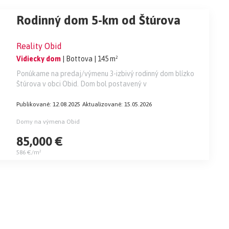
Rodinný dom 5-km od Štúrova
Reality Obid
Vidiecky dom
| Bottova
| 145 m²
Ponúkame na predaj/výmenu 3-izbivý rodinný dom blízko
Štúrova v obci Obid. Dom bol postavený v
Publikované: 12.08.2025
Aktualizované: 15.05.2026
Domy na výmena Obid
85,000 €
586 €/m²