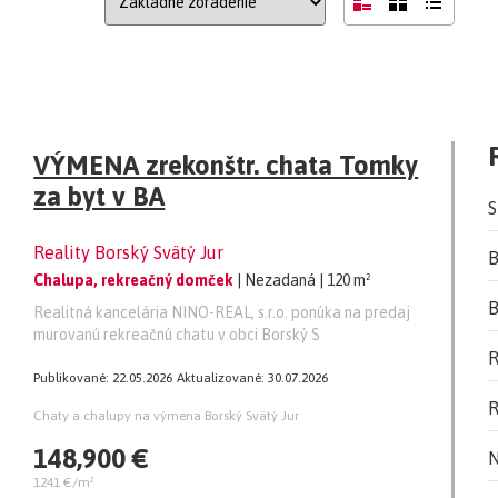
VÝMENA zrekonštr. chata Tomky
za byt v BA
S
Reality Borský Svätý Jur
B
Chalupa, rekreačný domček
| Nezadaná
| 120 m²
B
Realitná kancelária NINO-REAL, s.r.o. ponúka na predaj
murovanú rekreačnú chatu v obci Borský S
R
Publikované: 22.05.2026
Aktualizované: 30.07.2026
R
Chaty a chalupy na výmena Borský Svätý Jur
148,900 €
N
1241 €/m²