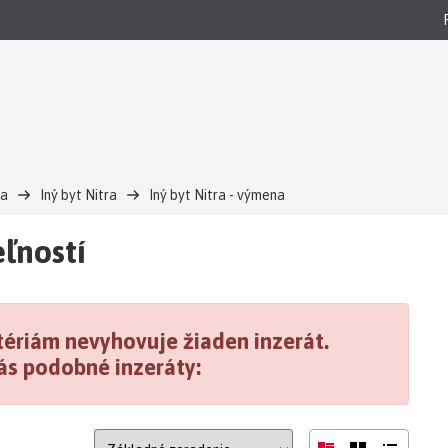
ra
Iný byt Nitra
Iný byt Nitra - výmena
ľností
ériám nevyhovuje žiaden inzerát.
ás podobné inzeráty: