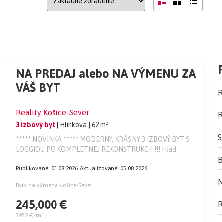
NA PREDAJ alebo NA VÝMENU ZA
VÁŠ BYT
R
Reality Košice-Sever
R
3 izbový byt
| Hlinkova
| 62 m²
S
***** NOVINKA ***** MODERNÝ, KRÁSNY 3 IZBOVÝ BYT S
LOGGIOU PO KOMPLETNEJ REKONŠTRUKCII !!! Hľad
B
Publikované: 05.08.2026
Aktualizované: 05.08.2026
N
Byty na výmena Košice-Sever
245,000 €
R
3952 €/m²