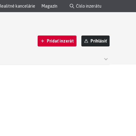
Realitné kancelárie
Magazín
Pridať inzerát
Prihlásiť