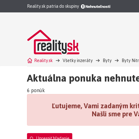
Reality.sk patria do skupiny
Reality.sk
Všetky inzeráty
Byty
Byty Nit
Aktuálna ponuka nehnute
6 ponúk
Ľutujeme, Vami zadaným krit
Našli sme pre V
Upresniť hľadanie