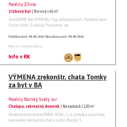
Reality Žilina
3 izbový byt
| Borová
| 66 m²
HĽADÁME NA VÝMENU: Typ nehnuteľnosti: Rodinný dom
Počet izieb: 5-izbový Pozemok: od
Publikované: 04.08.2026
Aktualizované: 04.08.2026
Byty na výmena Žilina
Info v RK
VÝMENA zrekonštr. chata Tomky
za byt v BA
Reality Borský Svätý Jur
Chalupa, rekreačný domček
| Nezadaná
| 120 m²
Realitná kancelária NINO-REAL, s.r.o. ponúka na predaj
murovanú rekreačnú chatu v obci Borský S