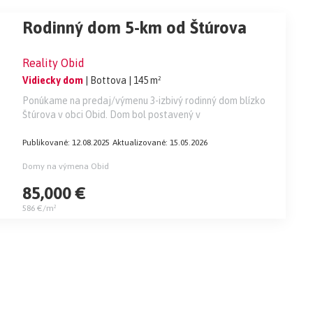
Rodinný dom 5-km od Štúrova
Reality Obid
Vidiecky dom
| Bottova
| 145 m²
Ponúkame na predaj/výmenu 3-izbivý rodinný dom blízko
Štúrova v obci Obid. Dom bol postavený v
Publikované: 12.08.2025
Aktualizované: 15.05.2026
Domy na výmena Obid
85,000 €
586 €/m²