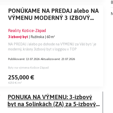
B
PONÚKAME NA PREDAJ alebo NA
N
VÝMENU MODERNÝ 3 IZBOVÝ
BYT S LOGGIOU, KE TERASA
Reality Košice-Západ
3 izbový byt
| Ružínska
| 60 m²
NA PREDAJ /alebo po dohode na VÝMENU za Váš byt/ je
moderný, krásny 3izbový byt s loggiou v TOP
Publikované: 13.07.2026
Aktualizované: 23.07.2026
Byty na výmena Košice-Západ
255,000 €
4250 €/m²
PONUKA NA VÝMENU: 3-izbový
byt na Solinkách (ZA) za 5-izbový
rodinný dom (smer Bytča)