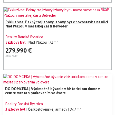
Exkluzívne: Pekný trojizbový izbový byt v novostavbe na ulici
Nad Plážou v mestskej časti Belveder
Reality Banská Bystrica
3 izbový byt
| Nad Plážou
| 72 m²
279,990 €
3889 €/m²
DO DOMČEKA | Výnimočné bývanie v historickom dome v
centre mesta s parkovaním vo dvore
Reality Banská Bystrica
3 izbový byt
| Československej armády
| 97.7 m²