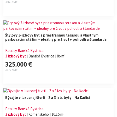
3381 €/m²
Štýlový 3-izbový byt s priestrannou terasou a vlastným
parkovacím státím – ideálny pre život v pohodlí a štandarde
Reality Banská Bystrica
3 izbový byt
| Banská Bystrica
| 86 m²
325,000 €
3779 €/m²
Bývajte v luxusnej štvrti - 2 a 3 izb. byty - Na Kačici
Reality Banská Bystrica
3 izbový byt
| Komenského
| 101.5 m²