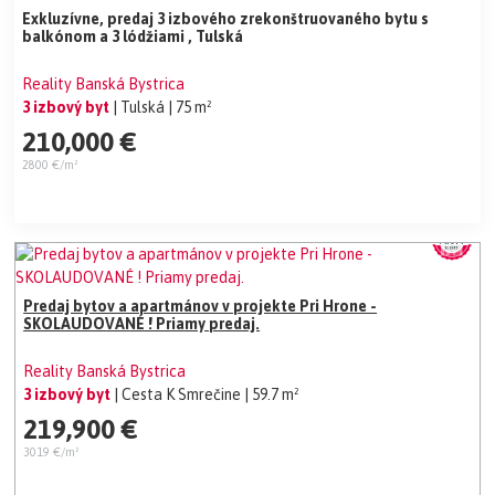
Exkluzívne, predaj 3 izbového zrekonštruovaného bytu s
balkónom a 3 lódžiami , Tulská
Reality Banská Bystrica
3 izbový byt
| Tulská
| 75 m²
210,000 €
2800 €/m²
Predaj bytov a apartmánov v projekte Pri Hrone -
SKOLAUDOVANÉ ! Priamy predaj.
Reality Banská Bystrica
3 izbový byt
| Cesta K Smrečine
| 59.7 m²
219,900 €
3019 €/m²