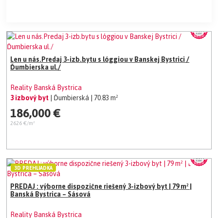
Len u nás.Predaj 3-izb.bytu s lóggiou v Banskej Bystrici /
Ďumbierska ul./
Reality Banská Bystrica
3 izbový byt
| Ďumbierská
| 70.83 m²
186,000 €
2626 €/m²
3D PREHLIADKA
PREDAJ : výborne dispozične riešený 3-izbový byt | 79 m² |
Banská Bystrica – Sásová
Reality Banská Bystrica