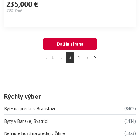
235,000 €
3357 €/m²
Ďalšia strana
1
2
3
4
5
Rýchly výber
Byty na predaj v Bratislave
(8405)
Byty v Banskej Bystrici
(1414)
Nehnuteľností na predaj v Žiline
(1323)