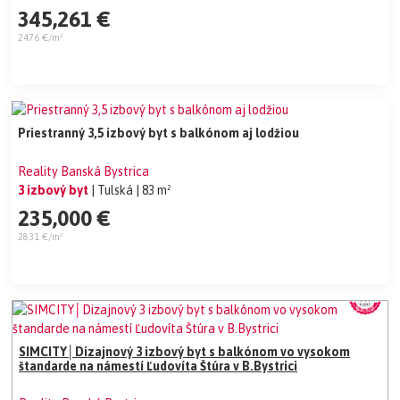
345,261 €
2476 €/m²
Priestranný 3,5 izbový byt s balkónom aj lodžiou
Reality Banská Bystrica
3 izbový byt
| Tulská
| 83 m²
235,000 €
2831 €/m²
SIMCITY│Dizajnový 3 izbový byt s balkónom vo vysokom
štandarde na námestí Ľudovíta Štúra v B.Bystrici