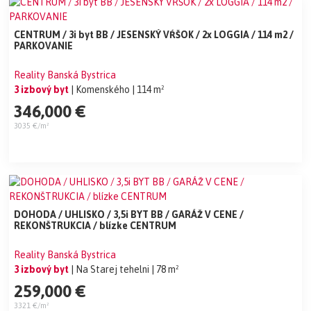
CENTRUM / 3i byt BB / JESENSKÝ VŔŠOK / 2x LOGGIA / 114 m2 /
PARKOVANIE
Reality Banská Bystrica
3 izbový byt
| Komenského
| 114 m²
346,000 €
3035 €/m²
DOHODA / UHLISKO / 3,5i BYT BB / GARÁŽ V CENE /
REKONŠTRUKCIA / blízke CENTRUM
Reality Banská Bystrica
3 izbový byt
| Na Starej tehelni
| 78 m²
259,000 €
3321 €/m²