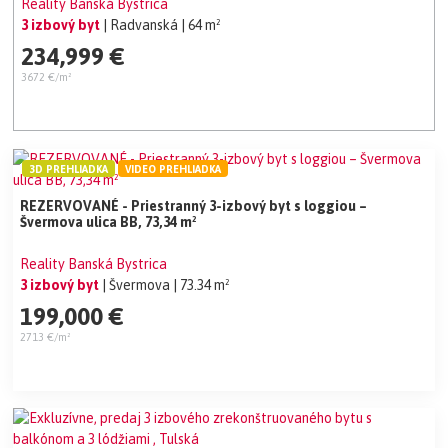
Reality Banská Bystrica
3 izbový byt
| Radvanská
| 64 m²
234,999 €
3672 €/m²
3D PREHLIADKA
VIDEO PREHLIADKA
REZERVOVANÉ - Priestranný 3-izbový byt s loggiou –
Švermova ulica BB, 73,34 m²
Reality Banská Bystrica
3 izbový byt
| Švermova
| 73.34 m²
199,000 €
2713 €/m²