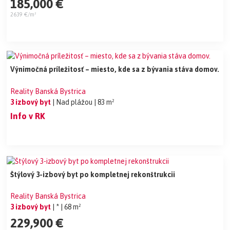
185,000 €
2639 €/m²
Výnimočná príležitosť – miesto, kde sa z bývania stáva domov.
Reality Banská Bystrica
3 izbový byt
| Nad plážou
| 83 m²
Info v RK
Štýlový 3-izbový byt po kompletnej rekonštrukcii
Reality Banská Bystrica
3 izbový byt
| *
| 68 m²
229,900 €