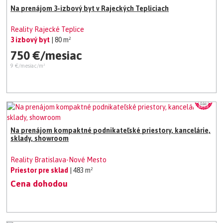
Na prenájom 3-izbový byt v Rajeckých Tepliciach
Reality Rajecké Teplice
3 izbový byt
| 80 m²
750 €/mesiac
9 €/mesiac/m²
Na prenájom kompaktné podnikateľské priestory, kancelárie,
sklady, showroom
Reality Bratislava-Nové Mesto
Priestor pre sklad
| 483 m²
Cena dohodou