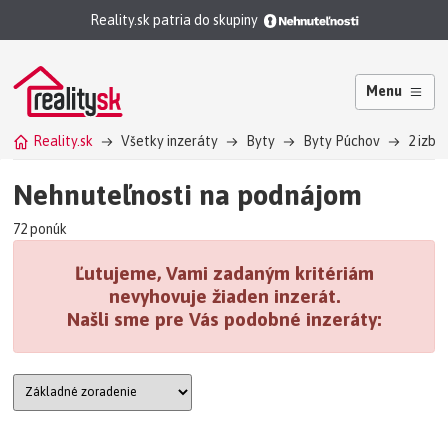
Reality.sk patria do skupiny
Menu
Reality.sk
Všetky inzeráty
Byty
Byty Púchov
2 izbo
Nehnuteľnosti na podnájom
72 ponúk
Ľutujeme, Vami zadaným kritériám
nevyhovuje žiaden inzerát.
Našli sme pre Vás podobné inzeráty: