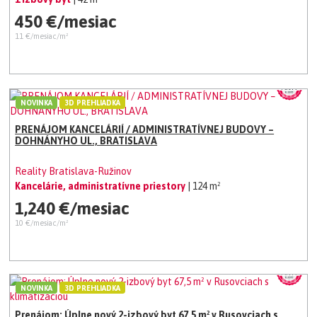
450 €/mesiac
11 €/mesiac/m²
NOVINKA
3D PREHLIADKA
PRENÁJOM KANCELÁRIÍ / ADMINISTRATÍVNEJ BUDOVY –
DOHNÁNYHO UL., BRATISLAVA
Reality Bratislava-Ružinov
Kancelárie, administratívne priestory
| 124 m²
1,240 €/mesiac
10 €/mesiac/m²
NOVINKA
3D PREHLIADKA
Prenájom: Úplne nový 2-izbový byt 67,5 m² v Rusovciach s