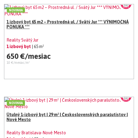
NOVINKA
1 izbový byt 65 m2 – Prostredná ul. / Svätý Jur *** VÝNIMOČNÁ
PONUKA ***
Reality Svätý Jur
1 izbový byt
| 65 m²
650 €/mesiac
10 €/mesiac/m²
NOVINKA
Útulný 1-izbový byt | 29 m² | Československých parašutistov |
Nové Mesto
Reality Bratislava-Nové Mesto