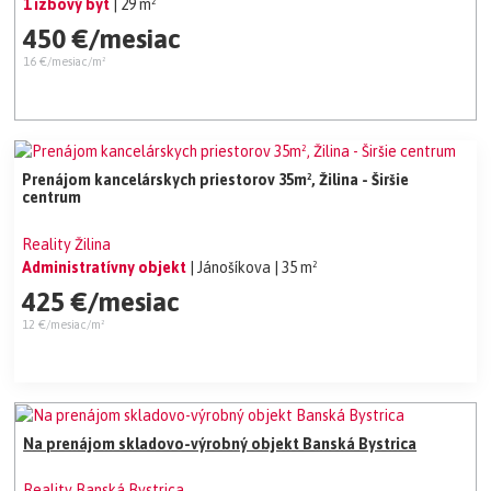
1 izbový byt
| 29 m²
450 €/mesiac
16 €/mesiac/m²
Prenájom kancelárskych priestorov 35m², Žilina - Širšie
centrum
Reality Žilina
Administratívny objekt
| Jánošíkova
| 35 m²
425 €/mesiac
12 €/mesiac/m²
Na prenájom skladovo-výrobný objekt Banská Bystrica
Reality Banská Bystrica