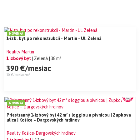
NOVINKA
1-izb. byt po rekonštrukcii - Martin - Ul. Zelená
Reality Martin
1 izbový byt
| Zelená
| 38 m²
390 €/mesiac
10 €/mesiac/m²
NOVINKA
Priestranný 1-izbový byt 42 m² s loggiou a pivnicou | Zupkova
ulica | Košice – Dargovských hrdinov
Reality Košice-Dargovských hrdinov
1 izbový byt
| 42 m²