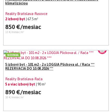
klimatizáciou
Reality Bratislava-Rusovce
2 izbový byt
| 67.5 m²
850 €/mesiac
13 €/mesiac/m²
NOVINKA
5 izbový byt - 101 m2 - 2 x LOGGIA Plickova ul. / Rača ***
REZERVACIA DO 10.08.2026 ***
Reality Bratislava-Rača
5 a viac izbový byt
| 90 m²
890 €/mesiac
10 €/mesiac/m²