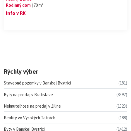
Rodinný dom
| 70 m²
Info v RK
Rýchly výber
Stavebné pozemky v Banskej Bystrici
(181)
Byty na predaj v Bratislave
(8397)
Nehnuteľností na predaj v Žiline
(1323)
Reality vo Vysokých Tatrách
(188)
Byty v Banskej Bystrici
(1412)