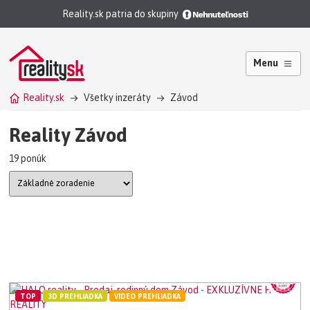
Reality.sk patria do skupiny
Menu
Reality.sk
Všetky inzeráty
Závod
Reality Závod
19 ponúk
TOP
3D PREHLIADKA
VIDEO PREHLIADKA