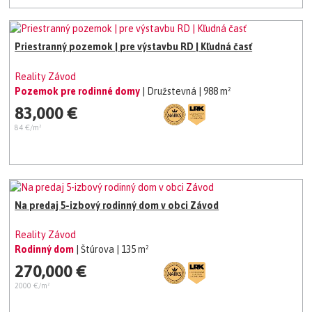
Priestranný pozemok | pre výstavbu RD | Kľudná časť
Reality Závod
Pozemok pre rodinné domy
| Družstevná
| 988 m²
83,000 €
84 €/m²
Na predaj 5-izbový rodinný dom v obci Závod
Reality Závod
Rodinný dom
| Štúrova
| 135 m²
270,000 €
2000 €/m²