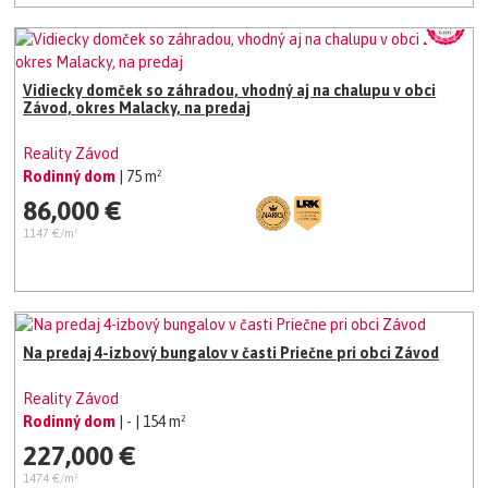
Vidiecky domček so záhradou, vhodný aj na chalupu v obci
Závod, okres Malacky, na predaj
Reality Závod
Rodinný dom
| 75 m²
86,000 €
1147 €/m²
Na predaj 4-izbový bungalov v časti Priečne pri obci Závod
Reality Závod
Rodinný dom
| -
| 154 m²
227,000 €
1474 €/m²