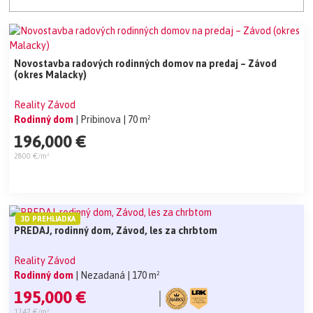
Novostavba radových rodinných domov na predaj – Závod
(okres Malacky)
Reality Závod
Rodinný dom
| Pribinova
| 70 m²
196,000 €
2800 €/m²
3D PREHLIADKA
PREDAJ, rodinný dom, Závod, les za chrbtom
Reality Závod
Rodinný dom
| Nezadaná
| 170 m²
195,000 €
1147 €/m²