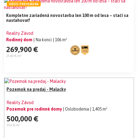
VIDEO PREHLIADKA
Kompletne zariadená novostavba len 100 m od lesa – stačí sa
nasťahovať!
Reality Závod
Rodinný dom
| Na konci
| 106 m²
269,900 €
2546 €/m²
Pozemok na predaj - Malacky
Reality Závod
Pozemok pre rodinné domy
| Oslobodenia
| 1,405 m²
500,000 €
356 €/m²