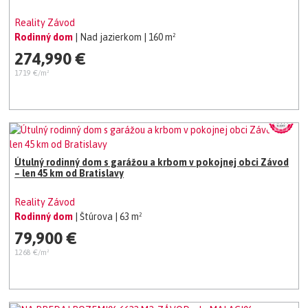
Reality Závod
Rodinný dom
| Nad jazierkom
| 160 m²
274,990 €
1719 €/m²
Útulný rodinný dom s garážou a krbom v pokojnej obci Závod
– len 45 km od Bratislavy
Reality Závod
Rodinný dom
| Štúrova
| 63 m²
79,900 €
1268 €/m²