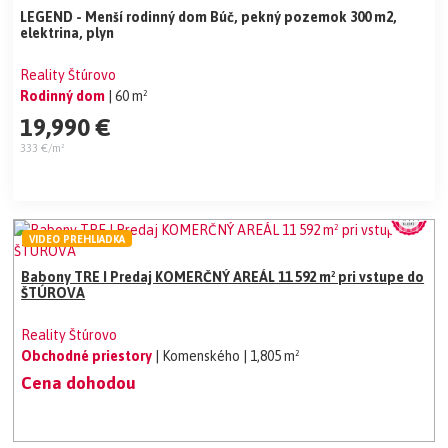
LEGEND - Menší rodinný dom Búč, pekný pozemok 300 m2,
elektrina, plyn
Reality Štúrovo
Rodinný dom
| 60 m²
19,990 €
333 €/m²
VIDEO PREHLIADKA
Babony TRE I Predaj KOMERČNÝ AREÁL 11 592 m² pri vstupe do
ŠTÚROVA
Reality Štúrovo
Obchodné priestory
| Komenského
| 1,805 m²
Cena dohodou