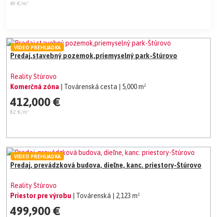
49 €/m²
VIDEO PREHLIADKA
Predaj,stavebný pozemok,priemyselný park-Štúrovo
Reality Štúrovo
Komerčná zóna
| Továrenská cesta
| 5,000 m²
412,000 €
82 €/m²
VIDEO PREHLIADKA
Predaj, prevádzková budova, dieľne, kanc. priestory-Štúrovo
Reality Štúrovo
Priestor pre výrobu
| Továrenská
| 2,123 m²
499,900 €