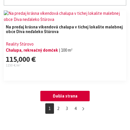
Na predaj krásna víkendová chalupa v tichej lokalite malebnej
obce Diva neďaleko Štúrova
Reality Štúrovo
Chalupa, rekreačný domček
| 100 m²
115,000 €
1150 €/m²
Ďalšia strana
1
2
3
4