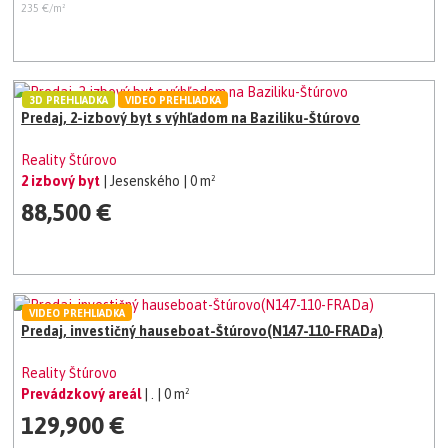
235 €/m²
3D PREHLIADKA
VIDEO PREHLIADKA
Predaj, 2-izbový byt s výhľadom na Baziliku-Štúrovo
Reality Štúrovo
2 izbový byt
| Jesenského
| 0 m²
88,500 €
VIDEO PREHLIADKA
Predaj, investičný hauseboat-Štúrovo(N147-110-FRADa)
Reality Štúrovo
Prevádzkový areál
| .
| 0 m²
129,900 €