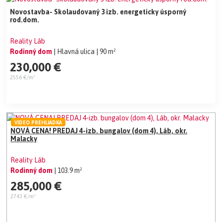
Novostavba- Skolaudovaný 3 izb. energeticky úsporný
rod.dom.
Reality Láb
Rodinný dom
| Hlavná ulica
| 90 m²
230,000 €
2556 €/m²
VIDEO PREHLIADKA
NOVÁ CENA! PREDAJ 4-izb. bungalov (dom 4), Láb, okr.
Malacky
Reality Láb
Rodinný dom
| 103.9 m²
285,000 €
2743 €/m²