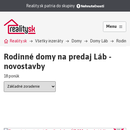
Reality.sk patria do skupiny
Menu
Reality.sk
Všetky inzeráty
Domy
Domy Láb
Rodinn
Rodinné domy na predaj Láb -
novostavby
18 ponúk