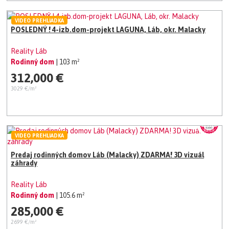
VIDEO PREHLIADKA
POSLEDNÝ ! 4-izb.dom-projekt LAGUNA, Láb, okr. Malacky
Reality Láb
Rodinný dom
| 103 m²
312,000 €
3029 €/m²
VIDEO PREHLIADKA
Predaj rodinných domov Láb (Malacky) ZDARMA! 3D vizuál
záhrady
Reality Láb
Rodinný dom
| 105.6 m²
285,000 €
2699 €/m²