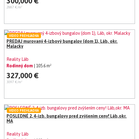
300,000 €
2887 €/m²
VIDEO PREHLIADKA
PREDAJ murovaný 4-izbový bungalov (dom 1), Láb, okr.
Malacky
Reality Láb
Rodinný dom
| 105.6 m²
327,000 €
3097 €/m²
VIDEO PREHLIADKA
POSLEDNÉ 2, 4-izb. bungalovy pred zvýšením ceny! Láb,okr.
MA
Reality Láb