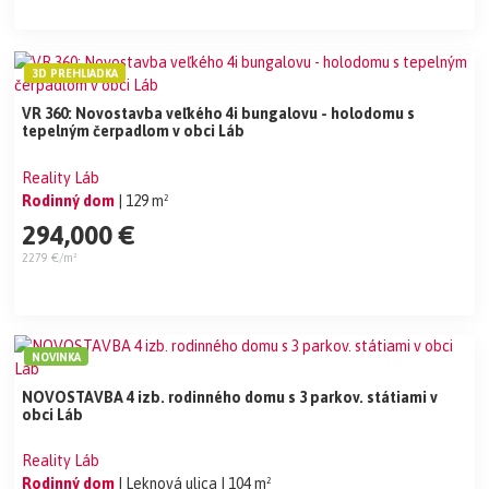
3D PREHLIADKA
VR 360: Novostavba veľkého 4i bungalovu - holodomu s
tepelným čerpadlom v obci Láb
Reality Láb
Rodinný dom
| 129 m²
294,000 €
2279 €/m²
NOVINKA
NOVOSTAVBA 4 izb. rodinného domu s 3 parkov. státiami v
obci Láb
Reality Láb
Rodinný dom
| Leknová ulica
| 104 m²