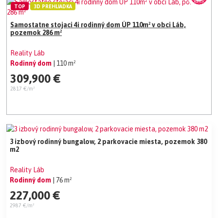
TOP
3D PREHLIADKA
Samostatne stojaci 4i rodinný dom ÚP 110m² v obci Láb,
pozemok 286 m²
Reality Láb
Rodinný dom
| 110 m²
309,900 €
2817 €/m²
3 izbový rodinný bungalow, 2 parkovacie miesta, pozemok 380
m2
Reality Láb
Rodinný dom
| 76 m²
227,000 €
2987 €/m²