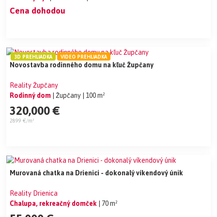
Cena dohodou
3D PREHLIADKA
VIDEO PREHLIADKA
Novostavba rodinného domu na kľuč Župčany
Reality Župčany
Rodinný dom
| Župčany
| 100 m²
320,000 €
2899 €/m²
Murovaná chatka na Drienici - dokonalý víkendový únik
Reality Drienica
Chalupa, rekreačný domček
| 70 m²