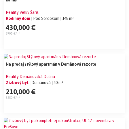
Kanaš
Reality Veľký Šariš
Rodinný dom
| Pod Sordokom
| 148 m²
430,000 €
2905 €/m²
Na predaj štýlový apartmán v Demänová rezorte
Reality Demänovská Dolina
2 izbový byt
| Demänová
| 40 m²
210,000 €
5250 €/m²