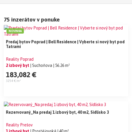
75 inzerátov v ponuke
NOVINKA
Predaj bytov Poprad | Bell Residence | Vyberte si nový byt pod
Tatrami
Reality Poprad
2 izbový byt
| Suchoňova
| 56.26 m²
183,082 €
3254 €/m²
Rezervovaný_Na predaj 1 izbový byt, 40 m2, Sídlisko 3
Reality Prešov
1 izbový byt
| Prostějovská
| 40 m²