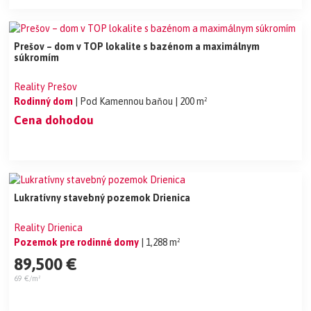
Prešov – dom v TOP lokalite s bazénom a maximálnym
súkromím
Reality Prešov
Rodinný dom
| Pod Kamennou baňou
| 200 m²
Cena dohodou
Lukratívny stavebný pozemok Drienica
Reality Drienica
Pozemok pre rodinné domy
| 1,288 m²
89,500 €
69 €/m²