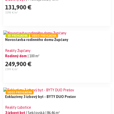
131,900 €
3298 €/m²
3D PREHLIADKA
VIDEO PREHLIADKA
Novostavba rodinného domu Župčany
Reality Župčany
Rodinný dom
| 100 m²
249,900 €
2399 €/m²
VIDEO PREHLIADKA
Exkluzívny 3 izbový byt - BYTY DUO Prešov
Reality Ľubotice
3 izbový byt
| Sekčovská
| 86.46 m²