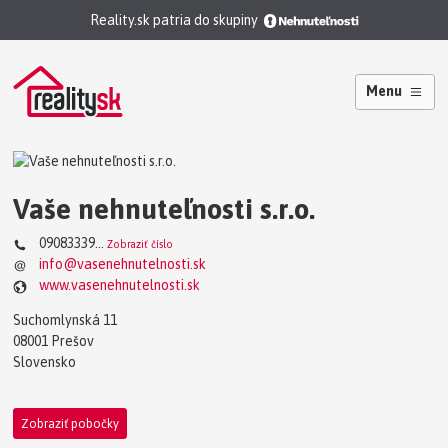
Reality.sk patria do skupiny
Menu
Vaše nehnuteľnosti s.r.o.
09083339...
Zobraziť číslo
info@vasenehnutelnosti.sk
www.vasenehnutelnosti.sk
Suchomlynská 11
08001 Prešov
Slovensko
Zobraziť pobočky