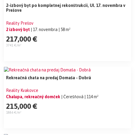
2-izbový byt po kompletnej rekonštrukcii, Ul. 17. novembra v
Prešove
Reality Prešov
2 izbový byt
| 17. novembra
| 58 m²
217,000 €
3741 €/m²
Rekreačná chata na predaj Domaša - Dobrá
Reality Kvakovce
Chalupa, rekreačný domček
| Čerešňová
| 114 m²
215,000 €
1886 €/m²