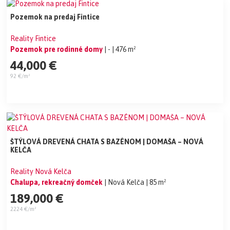
Pozemok na predaj Fintice
Reality Fintice
Pozemok pre rodinné domy
| -
| 476 m²
44,000 €
92 €/m²
ŠTÝLOVÁ DREVENÁ CHATA S BAZÉNOM | DOMAŠA – NOVÁ
KELČA
Reality Nová Kelča
Chalupa, rekreačný domček
| Nová Kelča
| 85 m²
189,000 €
2224 €/m²