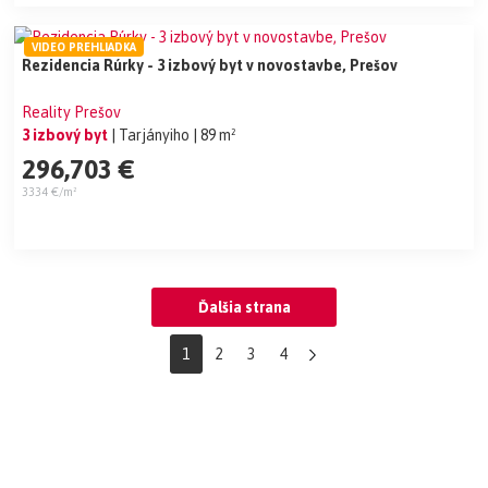
VIDEO PREHLIADKA
Rezidencia Rúrky - 3 izbový byt v novostavbe, Prešov
Reality Prešov
3 izbový byt
| Tarjányiho
| 89 m²
296,703 €
3334 €/m²
Ďalšia strana
1
2
3
4