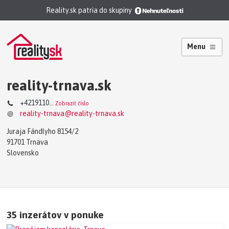
Reality.sk patria do skupiny
Menu
reality-trnava.sk
+4219110...
Zobraziť číslo
reality-trnava@reality-trnava.sk
Juraja Fándlyho 8154/2
91701 Trnava
Slovensko
35 inzerátov v ponuke