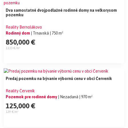
Dva samostatné dvojpodlažné rodinné domy na veľkorysom
pozemku
Reality Bernolákovo
Rodinný dom
| Trnavská
| 750 m²
850,000 €
1133 €/m²
Predaj pozemku na bývanie výbornú cenu v obci Červeník
Reality Červeník
Pozemok pre rodinné domy
| Nezadaná
| 970 m²
125,000 €
129 €/m²