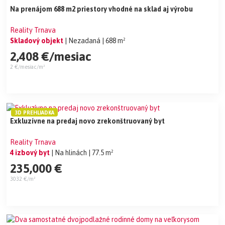
Na prenájom 688 m2 priestory vhodné na sklad aj výrobu
Reality Trnava
Skladový objekt
| Nezadaná
| 688 m²
2,408 €/mesiac
2 €/mesiac/m²
3D PREHLIADKA
Exkluzívne na predaj novo zrekonštruovaný byt
Reality Trnava
4 izbový byt
| Na hlinách
| 77.5 m²
235,000 €
3032 €/m²