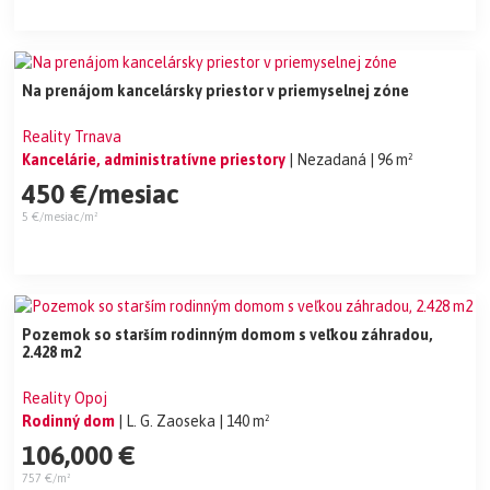
Na prenájom kancelársky priestor v priemyselnej zóne
Reality Trnava
Kancelárie, administratívne priestory
| Nezadaná
| 96 m²
450 €/mesiac
5 €/mesiac/m²
Pozemok so starším rodinným domom s veľkou záhradou,
2.428 m2
Reality Opoj
Rodinný dom
| L. G. Zaoseka
| 140 m²
106,000 €
757 €/m²