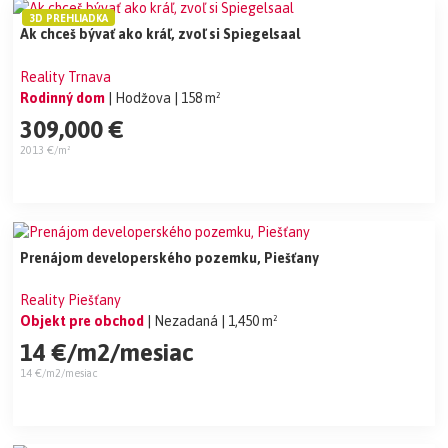
3D PREHLIADKA
Ak chceš bývať ako kráľ, zvoľ si Spiegelsaal
Reality Trnava
Rodinný dom
| Hodžova
| 158 m²
309,000 €
2013 €/m²
Prenájom developerského pozemku, Piešťany
Reality Piešťany
Objekt pre obchod
| Nezadaná
| 1,450 m²
14 €/m2/mesiac
14 €/m2/mesiac