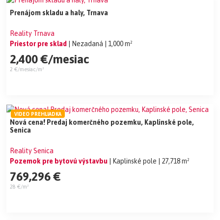
Prenájom skladu a haly, Trnava
Reality Trnava
Priestor pre sklad
| Nezadaná
| 1,000 m²
2,400 €/mesiac
2 €/mesiac/m²
VIDEO PREHLIADKA
Nová cena! Predaj komerčného pozemku, Kaplinské pole,
Senica
Reality Senica
Pozemok pre bytovú výstavbu
| Kaplinské pole
| 27,718 m²
769,296 €
28 €/m²