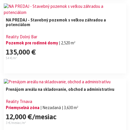
NA PREDAJ - Stavebný pozemok s veľkou záhradou a
potenciálom
Reality Dolný Bar
Pozemok pre rodinné domy
| 2,520 m²
135,000 €
54 €/m²
Prenájom areálu na skladovanie, obchod a administratívu
Reality Trnava
Priemyselná zóna
| Nezadaná
| 3,630 m²
12,000 €/mesiac
3 €/mesiac/m²