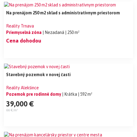
Na prenájom 250 m2 sklad s administratívnym priestorom
Reality Trnava
Priemyselná zóna
| Nezadaná
| 250 m²
Cena dohodou
Stavebný pozemok v novej časti
Reality Alekšince
Pozemok pre rodinné domy
| Krátka
| 592 m²
39,000 €
66 €/m²