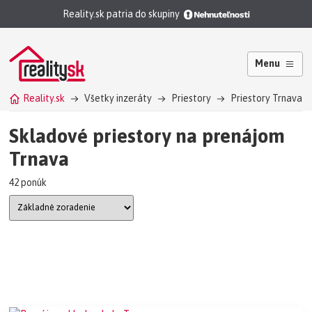
Reality.sk patria do skupiny
Menu
Reality.sk
Všetky inzeráty
Priestory
Priestory Trnava
Skladové priestory na prenájom
Trnava
42 ponúk