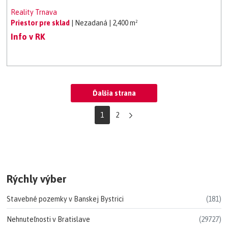
Reality Trnava
Priestor pre sklad
| Nezadaná
| 2,400 m²
Info v RK
Ďalšia strana
1
2
Rýchly výber
Stavebné pozemky v Banskej Bystrici
(181)
Nehnuteľnosti v Bratislave
(29727)