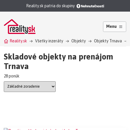
Reality.sk patria do skupiny
Menu
Reality.sk
Všetky inzeráty
Objekty
Objekty Trnava
Skladové objekty na prenájom
Trnava
28 ponúk