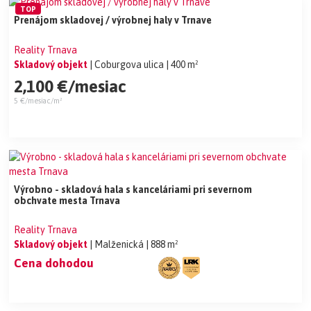
TOP
Prenájom skladovej / výrobnej haly v Trnave
Reality Trnava
Skladový objekt
| Coburgova ulica
| 400 m²
2,100 €/mesiac
5 €/mesiac/m²
Výrobno - skladová hala s kanceláriami pri severnom
obchvate mesta Trnava
Reality Trnava
Skladový objekt
| Malženická
| 888 m²
Cena dohodou