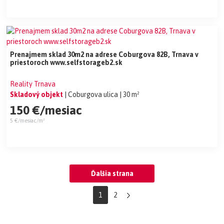
Prenajmem sklad 30m2 na adrese Coburgova 82B, Trnava v
priestoroch www.selfstorageb2.sk
Reality Trnava
Skladový objekt
| Coburgova ulica
| 30 m²
150 €/mesiac
5 €/mesiac/m²
Ďalšia strana
1
2