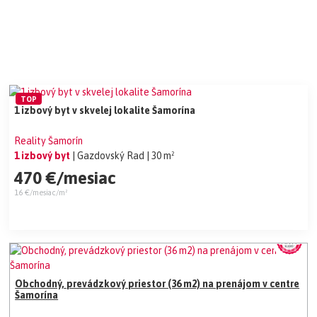
TOP
1 izbový byt v skvelej lokalite Šamorína
Reality Šamorín
1 izbový byt
| Gazdovský Rad
| 30 m²
470 €/mesiac
16 €/mesiac/m²
Obchodný, prevádzkový priestor (36 m2) na prenájom v centre
Šamorína