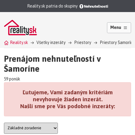
Reality.sk patria do skupiny
Menu
Reality.sk
Všetky inzeráty
Priestory
Priestory Šamorín
Prenájom nehnuteľností v
Šamoríne
59 ponúk
Ľutujeme, Vami zadaným kritériám
nevyhovuje žiaden inzerát.
Našli sme pre Vás podobné inzeráty: