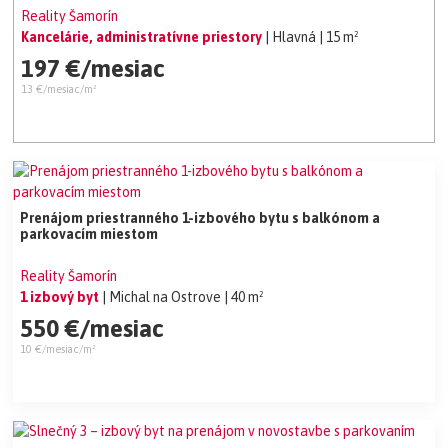
Reality Šamorín
Kancelárie, administratívne priestory
| Hlavná
| 15 m²
197 €/mesiac
13 €/mesiac/m²
Prenájom priestranného 1-izbového bytu s balkónom a
parkovacím miestom
Reality Šamorín
1 izbový byt
| Michal na Ostrove
| 40 m²
550 €/mesiac
10 €/mesiac/m²