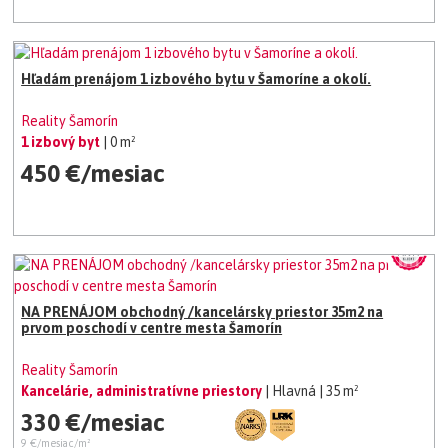
Hľadám prenájom 1 izbového bytu v Šamoríne a okolí.
Reality Šamorín
1 izbový byt
| 0 m²
450 €/mesiac
NA PRENÁJOM obchodný /kancelársky priestor 35m2 na
prvom poschodí v centre mesta Šamorín
Reality Šamorín
Kancelárie, administratívne priestory
| Hlavná
| 35 m²
330 €/mesiac
9 €/mesiac/m²