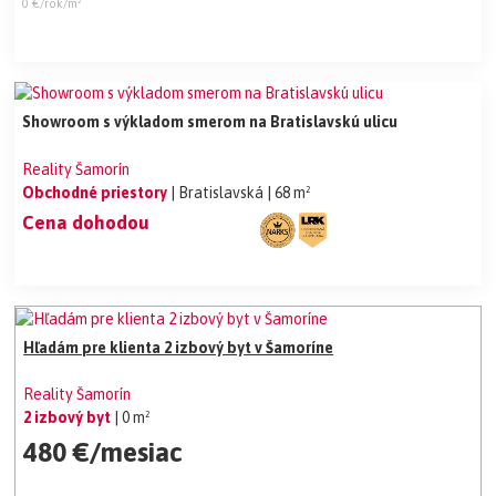
0 €/rok/m²
Showroom s výkladom smerom na Bratislavskú ulicu
Reality Šamorín
Obchodné priestory
| Bratislavská
| 68 m²
Cena dohodou
Hľadám pre klienta 2 izbový byt v Šamoríne
Reality Šamorín
2 izbový byt
| 0 m²
480 €/mesiac