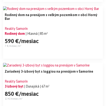
Rodinný dom na prenájom s veľkým pozemkom v obci Horný
Bar
Reality Šamorín
Rodinný dom
| Hlavná
| 85 m²
590 €/mesiac
7 €/mesiac/m²
Zariadený 3-izbový byt s loggiou na prenájom v Šamoríne
Reality Šamorín
3 izbový byt
| Dunajská
| 67 m²
850 €/mesiac
13 €/mesiac/m²