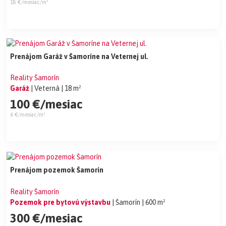
18 €/mesiac/m²
Prenájom Garáž v Šamoríne na Veternej ul.
Reality Šamorín
Garáž
| Veterná
| 18 m²
100 €/mesiac
6 €/mesiac/m²
Prenájom pozemok Šamorín
Reality Šamorín
Pozemok pre bytovú výstavbu
| Šamorín
| 600 m²
300 €/mesiac