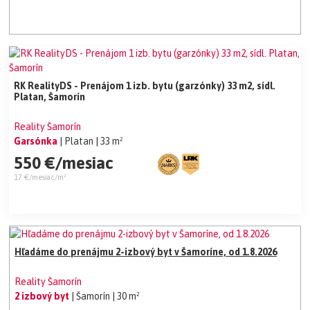
RK RealityDS - Prenájom 1 izb. bytu (garzónky) 33 m2, sídl.
Platan, Šamorín
Reality Šamorín
Garsónka
| Platan
| 33 m²
550 €/mesiac
17 €/mesiac/m²
Hľadáme do prenájmu 2-izbový byt v Šamoríne, od 1.8.2026
Reality Šamorín
2 izbový byt
| Šamorín
| 30 m²