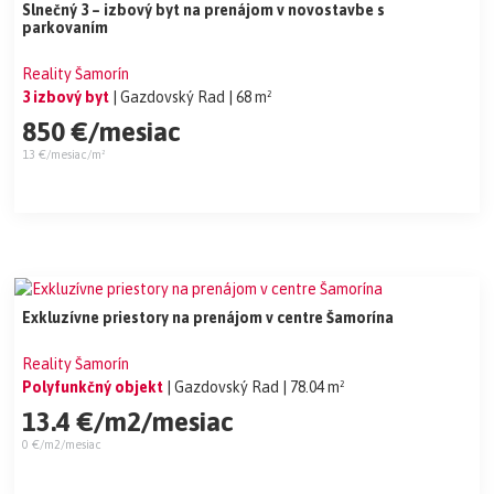
Slnečný 3 – izbový byt na prenájom v novostavbe s
parkovaním
Reality Šamorín
3 izbový byt
| Gazdovský Rad
| 68 m²
850 €/mesiac
13 €/mesiac/m²
Exkluzívne priestory na prenájom v centre Šamorína
Reality Šamorín
Polyfunkčný objekt
| Gazdovský Rad
| 78.04 m²
13.4 €/m2/mesiac
0 €/m2/mesiac