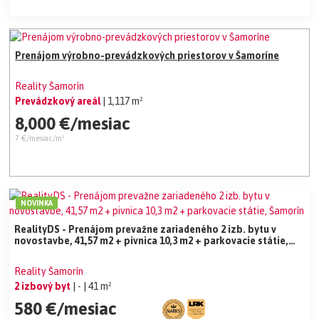
Prenájom výrobno-prevádzkových priestorov v Šamoríne
Reality Šamorín
Prevádzkový areál
| 1,117 m²
8,000 €/mesiac
7 €/mesiac/m²
NOVINKA
RealityDS - Prenájom prevažne zariadeného 2 izb. bytu v
novostavbe, 41,57 m2 + pivnica 10,3 m2 + parkovacie státie,
Šamorín
Reality Šamorín
2 izbový byt
| -
| 41 m²
580 €/mesiac