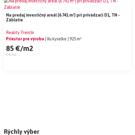
Na predaj investičný areál (6 741 m²) pri privádzači D1, TN -
Záblatie
Reality Trenčín
Priestor pre výrobu
| Ku kyselke
| 925 m²
85 €/m2
0 €/m2
Rýchly výber