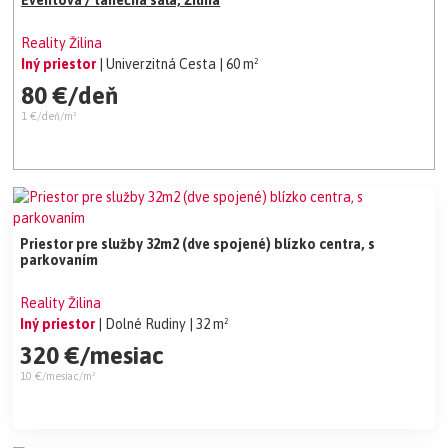
Eventová / tanečná sála, Žilina
Reality Žilina
Iný priestor
| Univerzitná Cesta
| 60 m²
80 €/deň
1 €/deň/m²
Priestor pre služby 32m2 (dve spojené) blízko centra, s
parkovaním
Reality Žilina
Iný priestor
| Dolné Rudiny
| 32 m²
320 €/mesiac
10 €/mesiac/m²