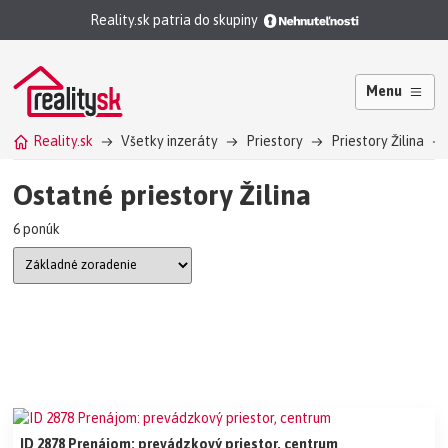
Reality.sk patria do skupiny
Menu
Reality.sk
Všetky inzeráty
Priestory
Priestory Žilina
Ostatné priestory Žilina
6 ponúk
ID 2878 Prenájom: prevádzkový priestor, centrum