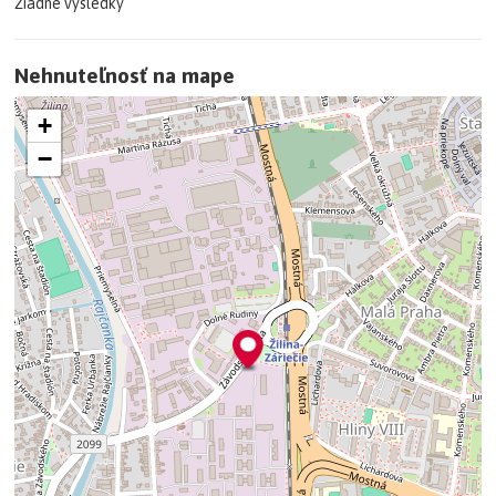
Žiadne výsledky
Nehnuteľnosť na mape
+
−