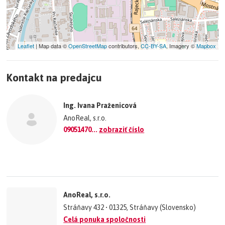
Leaflet
| Map data ©
OpenStreetMap
contributors,
CC-BY-SA
, Imagery ©
Mapbox
+
Kontakt na predajcu
−
©
OpenStreetMap
contributors.
Ing. Ivana Praženicová
»
AnoReal, s.r.o.
09051470...
zobraziť číslo
AnoReal, s.r.o.
Stráňavy 432 • 01325, Stráňavy (Slovensko)
Celá ponuka spoločnosti