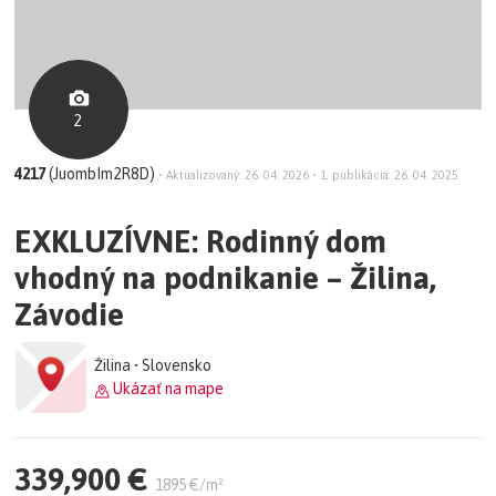
2
4217
(JuombIm2R8D)
•
Aktualizovaný: 26. 04. 2026
•
1. publikácia: 26. 04. 2025
EXKLUZÍVNE: Rodinný dom
vhodný na podnikanie – Žilina,
Závodie
Žilina • Slovensko
Ukázať na mape
339,900 €
1895 €/m²