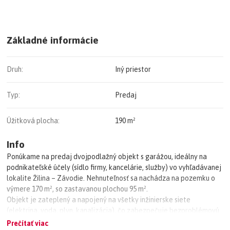
Základné informácie
Druh:
Iný priestor
Typ:
Predaj
Úžitková plocha:
190 m²
Info
Ponúkame na predaj dvojpodlažný objekt s garážou, ideálny na
podnikateľské účely (sídlo firmy, kancelárie, služby) vo vyhľadávanej
lokalite Žilina – Závodie. Nehnuteľnosť sa nachádza na pozemku o
výmere 170 m², so zastavanou plochou 95 m².
Objekt je zateplený a napojený na všetky inžinierske siete
(elektrina, voda, plyn, kanalizácia), čo zabezpečuje bezproblémovú
prevádzku podnikania.
Prečítať viac