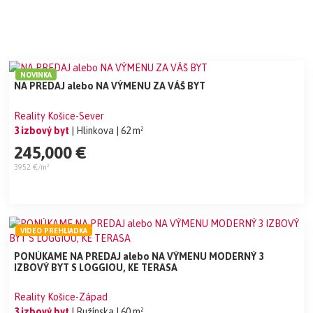
NOVINKA
NA PREDAJ alebo NA VÝMENU ZA VÁŠ BYT
Reality Košice-Sever
3 izbový byt
| Hlinkova
| 62 m²
245,000 €
3952 €/m²
VIDEO PREHLIADKA
PONÚKAME NA PREDAJ alebo NA VÝMENU MODERNÝ 3
IZBOVÝ BYT S LOGGIOU, KE TERASA
Reality Košice-Západ
3 izbový byt
| Ružínska
| 60 m²