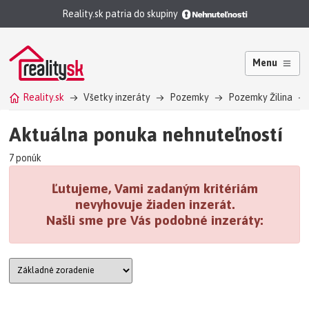
Reality.sk patria do skupiny
Menu
Reality.sk
Všetky inzeráty
Pozemky
Pozemky Žilina
Aktuálna ponuka nehnuteľností
7 ponúk
Ľutujeme, Vami zadaným kritériám
nevyhovuje žiaden inzerát.
Našli sme pre Vás podobné inzeráty: