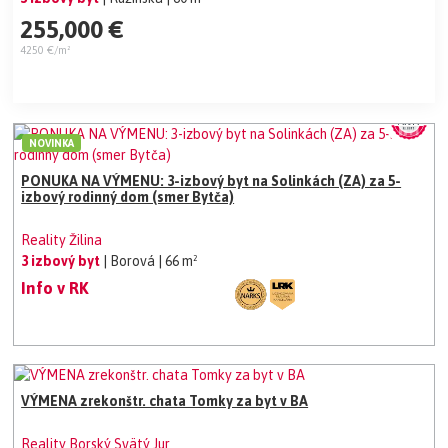
255,000 €
4250 €/m²
NOVINKA
PONUKA NA VÝMENU: 3-izbový byt na Solinkách (ZA) za 5-
izbový rodinný dom (smer Bytča)
Reality Žilina
3 izbový byt
| Borová
| 66 m²
Info v RK
VÝMENA zrekonštr. chata Tomky za byt v BA
Reality Borský Svätý Jur