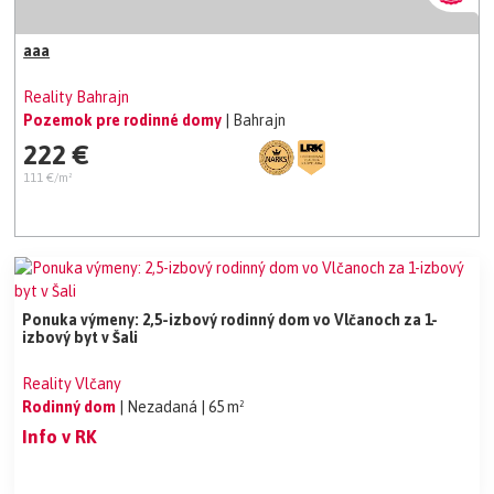
aaa
Reality Bahrajn
Pozemok pre rodinné domy
| Bahrajn
222 €
111 €/m²
Ponuka výmeny: 2,5-izbový rodinný dom vo Vlčanoch za 1-
izbový byt v Šali
Reality Vlčany
Rodinný dom
| Nezadaná
| 65 m²
Info v RK