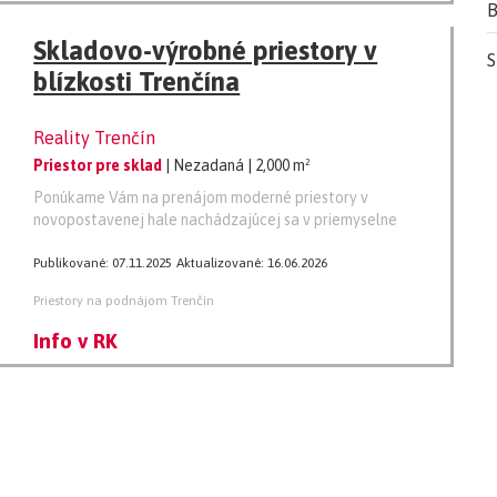
B
Skladovo-výrobné priestory v
S
blízkosti Trenčína
Reality Trenčín
Priestor pre sklad
| Nezadaná
| 2,000 m²
Ponúkame Vám na prenájom moderné priestory v
novopostavenej hale nachádzajúcej sa v priemyselne
Publikované: 07.11.2025
Aktualizované: 16.06.2026
Priestory na podnájom Trenčín
Info v RK