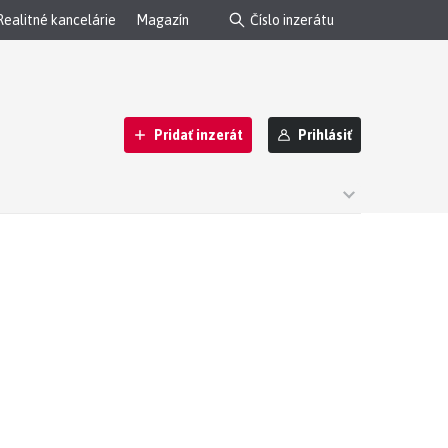
Realitné kancelárie
Magazín
Pridať inzerát
Prihlásiť