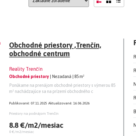
Obchodné priestory ,Trenčín,
obchodné centrum
R
Reality Trenčín
R
Obchodné priestory
| Nezadaná
| 85 m²
N
Ponúkame na prenájom obchodné priestory s výmerou 85
m² nachádzajúce sa na prízemí obchodného c
R
Publikované: 07.11.2025
Aktualizované: 16.06.2026
B
Priestory na podnájom Trenčín
8.8 €/m2/mesiac
N
0 €/m2/mesiac