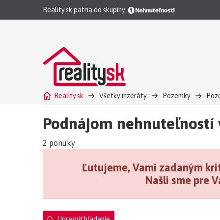
Reality.sk patria do skupiny
Reality.sk
Všetky inzeráty
Pozemky
Poze
Podnájom nehnuteľností 
2 ponuky
Ľutujeme, Vami zadaným krit
Našli sme pre V
Upresniť hľadanie