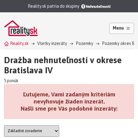
Reality.sk patria do skupiny
Menu
Reality.sk
Všetky inzeráty
Pozemky
Pozemky okres Brati
Dražba nehnuteľností v okrese
Bratislava IV
5 ponúk
Ľutujeme, Vami zadaným kritériám
nevyhovuje žiaden inzerát.
Našli sme pre Vás podobné inzeráty: