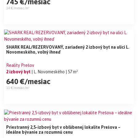
745 €/mesiac
14 €/mesiac/m²
SHARK REAL/REZERVOVANÝ, zariadený 2 izbový byt na ulici L.
Novomeského, voľný ihneď
Reality Prešov
2 izbový byt
| L. Novomeského
| 57 m²
640 €/mesiac
11 €/mesiac/m²
Priestranný 2,5-izbový byt v obľúbenej lokalite Prešova –
ideálne bývanie za rozumnú cenu