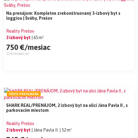
Na prenájom: Kompletne zrekonštruovaný 3-izbový byt s
loggiou | Šváby, Prešov
Reality Prešov
3 izbový byt
| 65 m²
750 €/mesiac
12 €/mesiac/m²
VIDEO PREHLIADKA
SHARK REAL/PRENÁJOM, 2 izbový byt na ulici Jána Pavla II , s
parkovacím miestom
Reality Prešov
2 izbový byt
| Jána Pavla II.
| 52 m²