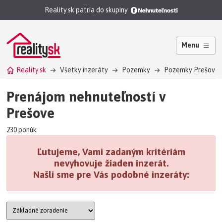
Reality.sk patria do skupiny
Menu
Reality.sk
Všetky inzeráty
Pozemky
Pozemky Prešov
Prenájom nehnuteľností v
Prešove
230 ponúk
Ľutujeme, Vami zadaným kritériám
nevyhovuje žiaden inzerát.
Našli sme pre Vás podobné inzeráty: