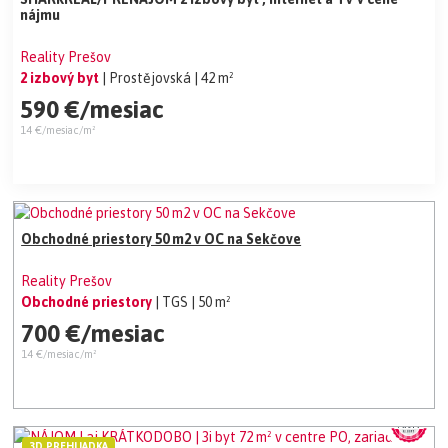
nájmu
Reality Prešov
2 izbový byt
| Prostějovská
| 42 m²
590 €/mesiac
14 €/mesiac/m²
Obchodné priestory 50 m2 v OC na Sekčove
Reality Prešov
Obchodné priestory
| TGS
| 50 m²
700 €/mesiac
14 €/mesiac/m²
3D PREHLIADKA