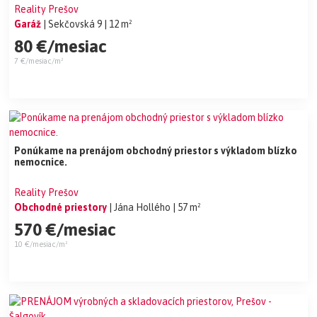
Reality Prešov
Garáž
| Sekčovská 9
| 12 m²
80 €/mesiac
7 €/mesiac/m²
Ponúkame na prenájom obchodný priestor s výkladom blízko
nemocnice.
Reality Prešov
Obchodné priestory
| Jána Hollého
| 57 m²
570 €/mesiac
10 €/mesiac/m²