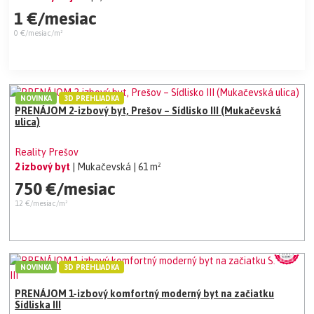
1 €/mesiac
0 €/mesiac/m²
NOVINKA
3D PREHLIADKA
PRENÁJOM 2-izbový byt, Prešov – Sídlisko III (Mukačevská
ulica)
Reality Prešov
2 izbový byt
| Mukačevská
| 61 m²
750 €/mesiac
12 €/mesiac/m²
NOVINKA
3D PREHLIADKA
PRENÁJOM 1-izbový komfortný moderný byt na začiatku
Sídliska III