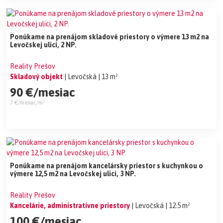
Ponúkame na prenájom skladové priestory o výmere 13 m2 na
Levočskej ulici, 2 NP.
Reality Prešov
Skladový objekt
| Levočská
| 13 m²
90 €/mesiac
7 €/mesiac/m²
Ponúkame na prenájom kancelársky priestor s kuchynkou o
výmere 12,5 m2 na Levočskej ulici, 3 NP.
Reality Prešov
Kancelárie, administratívne priestory
| Levočská
| 12.5 m²
100 €/mesiac