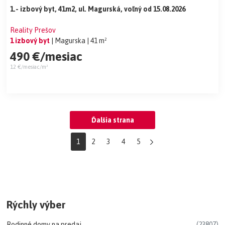
1.- izbový byt, 41m2, ul. Magurská, voľný od 15.08.2026
Reality Prešov
1 izbový byt
| Magurska
| 41 m²
490 €/mesiac
12 €/mesiac/m²
Ďalšia strana
1
2
3
4
5
Rýchly výber
Rodinné domy na predaj
(23807)