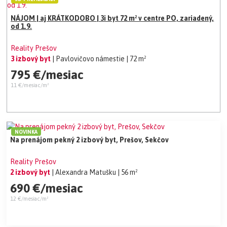
NÁJOM | aj KRÁTKODOBO | 3i byt 72 m² v centre PO, zariadený,
od 1.9.
Reality Prešov
3 izbový byt
| Pavlovičovo námestie
| 72 m²
795 €/mesiac
11 €/mesiac/m²
NOVINKA
Na prenájom pekný 2 izbový byt, Prešov, Sekčov
Reality Prešov
2 izbový byt
| Alexandra Matušku
| 56 m²
690 €/mesiac
12 €/mesiac/m²