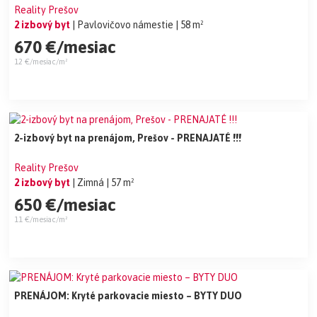
Reality Prešov
2 izbový byt
| Pavlovičovo námestie
| 58 m²
670 €/mesiac
12 €/mesiac/m²
2-izbový byt na prenájom, Prešov - PRENAJATÉ !!!
Reality Prešov
2 izbový byt
| Zimná
| 57 m²
650 €/mesiac
11 €/mesiac/m²
PRENÁJOM: Kryté parkovacie miesto – BYTY DUO